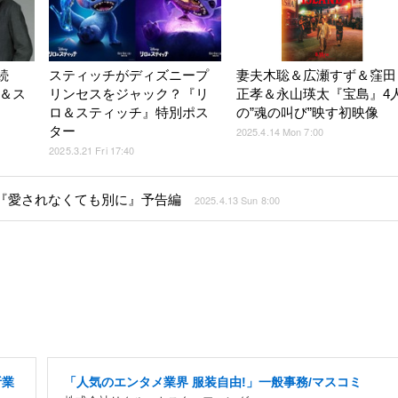
続
スティッチがディズニープ
妻夫木聡＆広瀬すず＆窪田
ロ＆ス
リンセスをジャック？『リ
正孝＆永山瑛太『宝島』4
ロ＆スティッチ』特別ポス
の”魂の叫び”映す初映像
ター
2025.4.14 Mon 7:00
2025.3.21 Fri 17:40
『愛されなくても別に』予告編
2025.4.13 Sun 8:00
析業
「人気のエンタメ業界 服装自由!」一般事務/マスコミ