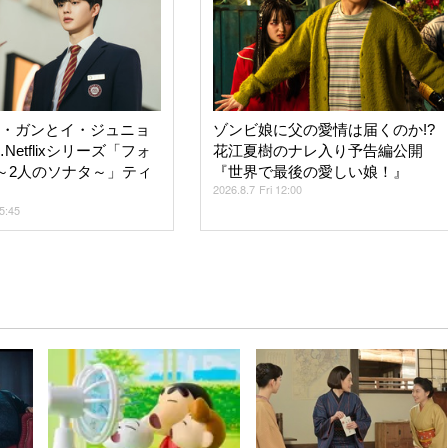
ン・ガンとイ・ジュニョ
ゾンビ娘に父の愛情は届くのか!?
etflixシリーズ「フォ
花江夏樹のナレ入り予告編公開
～2人のソナタ～」ティ
『世界で最後の愛しい娘！』
2026.8.7 Fri 12:00
15:45