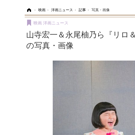
ホーム
›
映画
›
洋画ニュース
›
記事
›
写真・画像
映画
洋画ニュース
山寺宏一＆永尾柚乃ら『リロ＆
の写真・画像