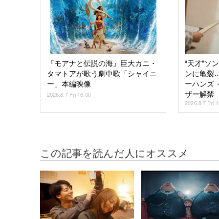
『モアナと伝説の海』巨大カニ・
“天才”ソ
タマトアが歌う劇中歌「シャイニ
ンに亀裂…N
ー」本編映像
ーハンズ 
ザー解禁
2026.8.7 Fri 16:00
2026.8.7 Fri 
この記事を読んだ人にオススメ