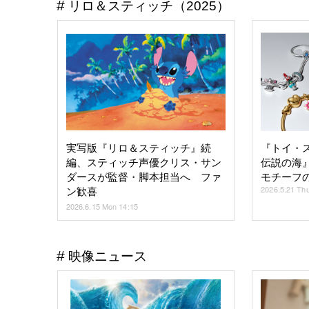
リロ＆スティッチ（2025）
実写版『リロ＆スティッチ』続
『トイ・
編、スティッチ声優クリス・サン
伝説の海
ダースが監督・脚本担当へ ファ
モチーフ
2026.5.21 Th
ン歓喜
2026.6.15 Mon 14:15
映像ニュース