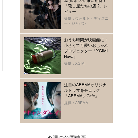
屋“姉弟“の活躍に期待！
「殺し屋たちの店 2」レ
ビュー
提供：ウォルト・ディズニ
ー・ジャパン
おうち時間が映画館に！
小さくて可愛いおしゃれ
プロジェクター「XGIMI
Nova」
提供：XGIMI
注目のABEMAオリジナ
ルドラマをチェック
「ABEMA／Cafe」
提供：ABEMA