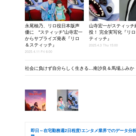
永尾柚乃、リロ役日本版声
山寺宏一がスティッチ
優に “スティッチ”山寺宏一
投！ 完全実写化『リ
からサプライズ発表『リロ
ティッチ』
＆スティッチ』
2025.4.3 Thu 15:00
2025.4.11 Fri 6:00
社会に負けず自分らしく生きる…南沙良＆馬場ふみか
即日～在宅勤務週2日程度!エンタメ業界でのデータ分