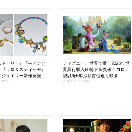
ストーリー』『モアナと
ディズニー、世界で唯一2025年世
』『リロ＆スティッチ』
界興行収入60億ドル突破！コロナ
のジュエリー新作発売
禍以降6年ぶり首位返り咲き
u 19:30
2026.1.9 Fri 14:15