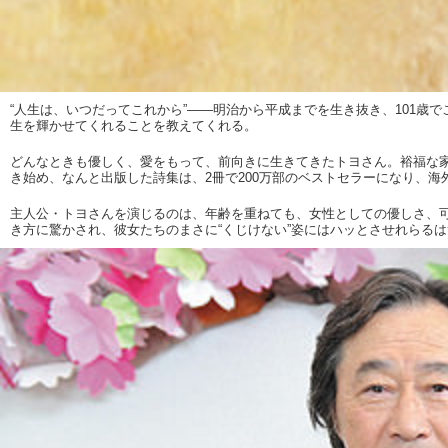
“人生は、いつだってこれから”――明治から平成までを生き抜き、101
生を輝かせてくれることを教えてくれる。
どんなときも優しく、愛をもって、前向きに生きてきたトヨさん。裕福な家
き始め、なんと出版した詩集は、2冊で200万部のベストセラーになり、海
主人公・トヨさんを演じるのは、年齢を重ねても、女性としての優しさ、
き方に驚かされ、彼女たちのまさに“くじけない”姿にはハッとさせれらるは