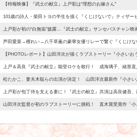
【特報映像】『武士の献立』上戸彩は“理想のお嫁さん”
101歳の詩人・柴田トヨの半生を描く『くじけないで』ティザー
上戸彩が初の“白無垢”披露…『武士の献立』サンセバスチャン映
芦田愛菜→檀れい→八千草薫の豪華女優リレーで繋ぐ『くじけな
【PHOTOレポート】山田洋次が描くラブストーリー『小さいお
上戸＆高良『武士の献立』能登ロケを敢行！ 成海璃子、緒形直
松たかこ、妻夫木聡らの出演が決定！ 山田洋次最新作『小さい
上戸彩が包丁侍を支える妻に！『武士の献立』共演は高良健吾、
山田洋次監督が初のラブストーリーに挑戦！ 直木賞受賞作「小