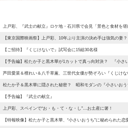
上戸彩、『武士の献立』ロケ地・石川県で会見「景色と食材を堪
【東京国際映画祭】上戸彩、10年ぶり主演の決め手は強気の妻
【ご招待】『くじけないで』試写会に15組30名様
【予告編】松たか子と黒木華が1カットで真っ向対決？ 『小さ
芦田愛菜＆檀れい＆八千草薫、三世代女優が勢ぞろい『くじけな
松たか子＆黒木華に隠された秘密？ 昭和モダンの『小さいおう
【予告編】『武士の献立』
上戸彩、スペインで“お・も・て・な・し”…お土産に箸！
【特報映像】松たか子と黒木華、“小さいおうち”に秘められた恋