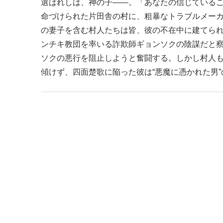
選ばれしは、神の子――。「あなたの信じているこ
命づけられた片田舎の村に、粗暴なトラブルメー
の妻子を含む村人たちは皆、彼の不在中に建てら
ンチキ教団を率いる詐欺師ギョンソクの陰謀だと
ソクの悪行を阻止しようと奮闘する。しかし村人
傾けず、四面楚歌に陥った彼は“悪魔に憑かれた男