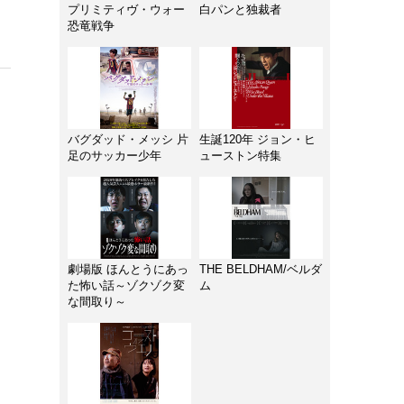
プリミティヴ・ウォー
白パンと独裁者
恐竜戦争
バグダッド・メッシ 片
生誕120年 ジョン・ヒ
足のサッカー少年
ューストン特集
劇場版 ほんとうにあっ
THE BELDHAM/ベルダ
た怖い話～ゾクゾク変
ム
な間取り～