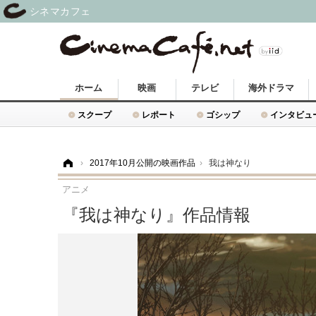
シネマカフェ
ホーム
映画
テレビ
海外ドラマ
スクープ
レポート
ゴシップ
インタビュ
ホーム
›
2017年10月公開の映画作品
›
我は神なり
アニメ
『我は神なり』作品情報