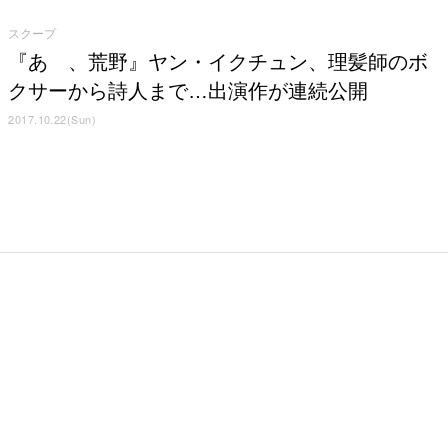
スクープ
『あゝ、荒野』ヤン・イクチュン、理髪師のボ
クサーから詩人まで…出演作が連続公開
2017.10.22(Sun)