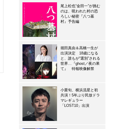
尾上松也“金田一”が挑む
のは、呪われた村の恐
ろしい秘密『八つ墓
村』予告編
堀田真由＆高橋一生が
出演決定 18歳になる
と、誰もが“選別”される
世界…『ghost／夜の果
て』 特報映像解禁
小栗旬、横浜流星と初
共演！5年ぶり民放ドラ
マレギュラー
「LOST10」出演