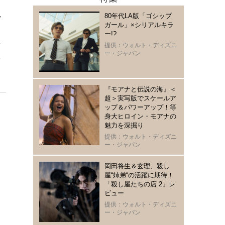
ル
80年代LA版「ゴシップ
ガール」×シリアルキラ
イ
ー!?
ン
提供：ウォルト・ディズニ
ー・ジャパン
を
『モアナと伝説の海』＜
超＞実写版でスケールア
ップ＆パワーアップ！等
身大ヒロイン・モアナの
魅力を深掘り
提供：ウォルト・ディズニ
ー・ジャパン
岡田将生＆玄理、殺し
屋“姉弟“の活躍に期待！
「殺し屋たちの店 2」レ
ビュー
提供：ウォルト・ディズニ
ー・ジャパン