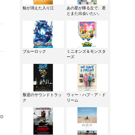
鯨が消えた入り江
あの星が降る丘で、君
とまた出会いたい。
ブルーロック
ミニオンズ＆モンスタ
ーズ
叛逆のサウンドトラッ
ウィー・ハブ・ア・ド
ク
リーム
LD