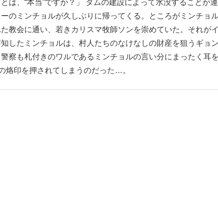
とは、“本当”ですか？」 ダムの建設によって水没することが運
カーのミンチョルが久しぶりに帰ってくる。ところがミンチョ
れた教会に通い、若きカリスマ牧師ソンを崇めていた。それが
察知したミンチョルは、村人たちのなけなしの財産を狙うギョ
も警察も札付きのワルであるミンチョルの言い分にまったく耳
”の烙印を押されてしまうのだった…。