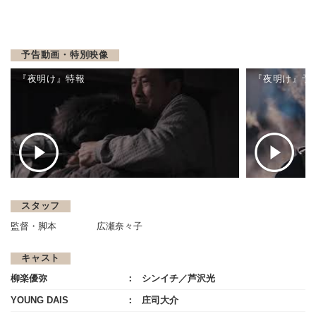
予告動画・特別映像
『夜明け』特報
『夜明け』予
スタッフ
監督・脚本
広瀬奈々子
キャスト
柳楽優弥
シンイチ／芦沢光
YOUNG DAIS
庄司大介