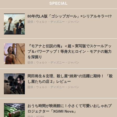
SPECIAL
80年代LA版「ゴシップガール」×シリアルキラー!?
提供：ウォルト・ディズニー・ジャパン
『モアナと伝説の海』＜超＞実写版でスケールアッ
プ＆パワーアップ！等身大ヒロイン・モアナの魅力
を深掘り
提供：ウォルト・ディズニー・ジャパン
岡田将生＆玄理、殺し屋“姉弟“の活躍に期待！ 「殺
し屋たちの店 2」レビュー
提供：ウォルト・ディズニー・ジャパン
おうち時間が映画館に！小さくて可愛いおしゃれプ
ロジェクター「XGIMI Nova」
提供：XGIMI