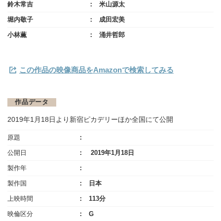
鈴木常吉
米山源太
堀内敬子
成田宏美
小林薫
涌井哲郎
この作品の映像商品をAmazonで検索してみる
作品データ
2019年1月18日より新宿ピカデリーほか全国にて公開
原題
公開日
2019年1月18日
製作年
製作国
日本
上映時間
113分
映倫区分
G