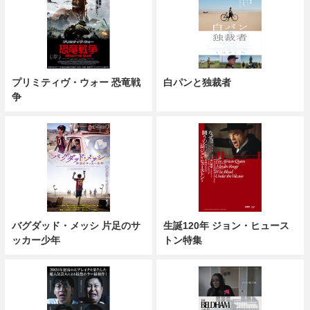
プリミティヴ・ウォー 恐竜戦
白パンと独裁者
争
バグダッド・メッシ 片足のサ
生誕120年 ジョン・ヒュース
ッカー少年
トン特集