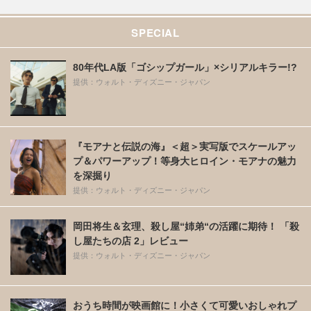
SPECIAL
80年代LA版「ゴシップガール」×シリアルキラー!?
提供：ウォルト・ディズニー・ジャパン
『モアナと伝説の海』＜超＞実写版でスケールアッ
プ＆パワーアップ！等身大ヒロイン・モアナの魅力
を深掘り
提供：ウォルト・ディズニー・ジャパン
岡田将生＆玄理、殺し屋“姉弟“の活躍に期待！ 「殺
し屋たちの店 2」レビュー
提供：ウォルト・ディズニー・ジャパン
おうち時間が映画館に！小さくて可愛いおしゃれプ