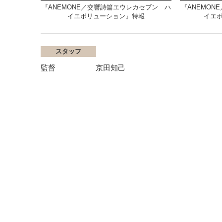
『ANEMONE／交響詩篇エウレカセブン ハ
『ANEMON
イエボリューション』特報
イエ
スタッフ
監督
京田知己