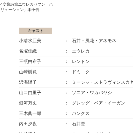
E／交響詩篇エウレカセブン ハ
ボリューション』本予告
キャスト
小清水亜美
石井・風花・アネモネ
名塚佳織
エウレカ
三瓶由布子
レントン
山崎樹範
ドミニク
沢海陽子
ミーシャ・ストラヴィンスカ
山口由里子
ソニア・ワカバヤシ
銀河万丈
グレッグ・ベア・イーガン
三木眞一郎
バンクス
内田夕夜
石井賢