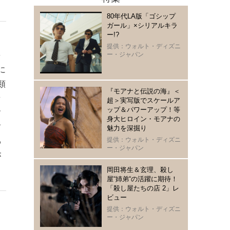
80年代LA版「ゴシップ
ガール」×シリアルキラ
ー!?
提供：ウォルト・ディズニ
を
ー・ジャパン
に
類
『モアナと伝説の海』＜
セ
超＞実写版でスケールア
ップ＆パワーアップ！等
す
身大ヒロイン・モアナの
前
魅力を深掘り
提供：ウォルト・ディズニ
わ
ー・ジャパン
が
岡田将生＆玄理、殺し
屋“姉弟“の活躍に期待！
「殺し屋たちの店 2」レ
ビュー
提供：ウォルト・ディズニ
ー・ジャパン