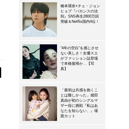
橋本環奈×チェ・ジョン
ヒョプ『バカンスの法
則』SNS再生2800万回
突破＆Netflix国内4位！
“4年の空白”を感じさせ
ない美しさ！女優スエ
がファッション誌登場
で本格復帰か…【写
真】
「最初は共感を抱くこ
とは難しかった」堀田
真由が初のシングルマ
ザー役に挑戦『私はあ
なたを知らない、』場
面カット