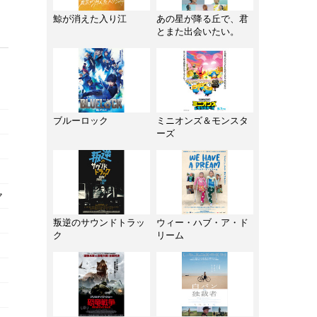
鯨が消えた入り江
あの星が降る丘で、君
とまた出会いたい。
ブルーロック
ミニオンズ＆モンスタ
ーズ
ヤ
叛逆のサウンドトラッ
ウィー・ハブ・ア・ド
ク
リーム