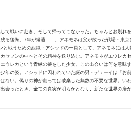
残して戦いに赴き、そして帰ってこなかった。ちゃんとお別れ
残る後悔。7年が経過――。アネモネは父が散った戦場・東京
ンと戦うための組織・アシッドの一員として、アネモネには人
レカセブンの中へとその精神を送り込む。アネモネがエウレカ
、エウレカという青緑の髪をした少女。この出会いは何を意味
の少年の姿。アシッドに囚われていた謎の男・デューイは「お
ではない。偽りの神が創っては破棄した無数の不要な世界。い
が出会ったとき、全ての真実が明らかとなり、新たな世界の扉