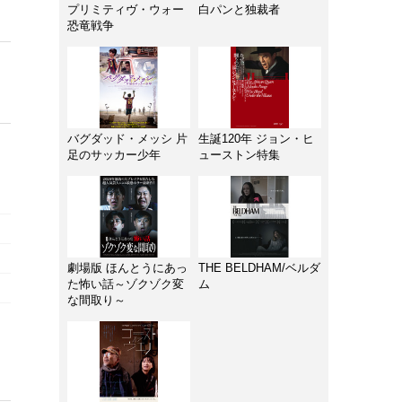
プリミティヴ・ウォー
白パンと独裁者
恐竜戦争
バグダッド・メッシ 片
生誕120年 ジョン・ヒ
足のサッカー少年
ューストン特集
劇場版 ほんとうにあっ
THE BELDHAM/ベルダ
た怖い話～ゾクゾク変
ム
な間取り～