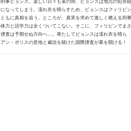
の刑事ビョンス。楽しい日々も束の間、ビョンスは地元の犯罪
者になってしまう。濡れ衣を晴らすため、ビョンスはフィリピ
とともに真相を追う。ところが、真実を求めて激しく燃える刑
の体力と語学力は全くついてこない。そこに、フィリピンでま
、捜査は予期せぬ方向へ…。果たしてビョンスは濡れ衣を晴ら
リアン・ポリスの意地と威信を賭けた国際捜査が幕を開ける！