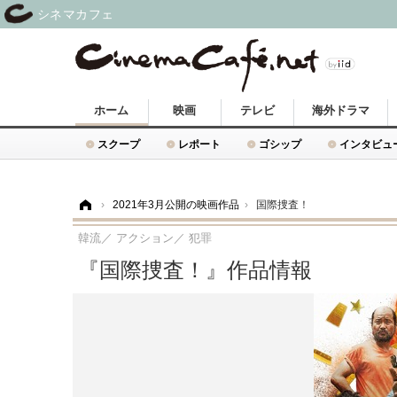
シネマカフェ
ホーム
映画
テレビ
海外ドラマ
スクープ
レポート
ゴシップ
インタビュ
ホーム
›
2021年3月公開の映画作品
›
国際捜査！
韓流／ アクション／ 犯罪
『国際捜査！』作品情報