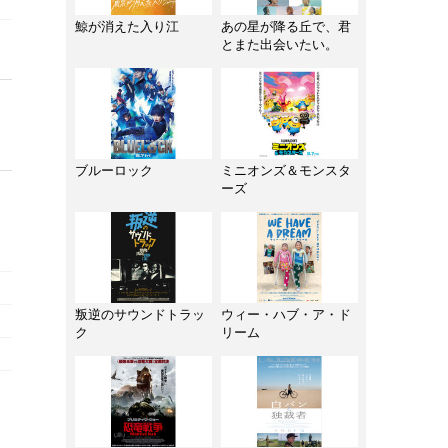
鯨が消えた入り江
あの星が降る丘で、君
とまた出会いたい。
ブルーロック
ミニオンズ＆モンスタ
ーズ
叛逆のサウンドトラッ
ウィー・ハブ・ア・ド
ク
リーム