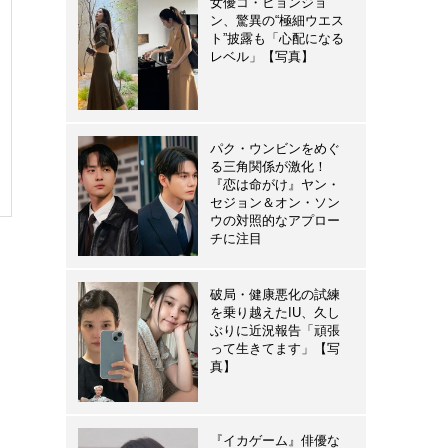
女優コ・ヒョンジョ
ン、驚異の“極細ウエス
ト”披露も「心配になる
レベル」【写真】
パク・ウンビンをめぐ
る三角関係が激化！
『恋は命がけ』ヤン・
セジョン＆オン・ソン
ウの対照的なアプロー
チに注目
破局・健康悪化の試練
を乗り越えたIU、久し
ぶりに近況報告「頑張
って生きてます」【写
真】
『イカゲーム』俳優な