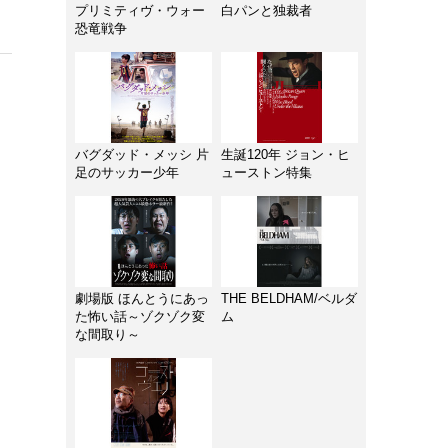
プリミティヴ・ウォー
白パンと独裁者
恐竜戦争
バグダッド・メッシ 片
生誕120年 ジョン・ヒ
足のサッカー少年
ューストン特集
劇場版 ほんとうにあっ
THE BELDHAM/ベルダ
た怖い話～ゾクゾク変
ム
な間取り～