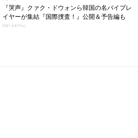
『哭声』クァク・ドウォンら韓国の名バイプレ
イヤーが集結『国際捜査！』公開＆予告編も
2021.2.4(Thu)