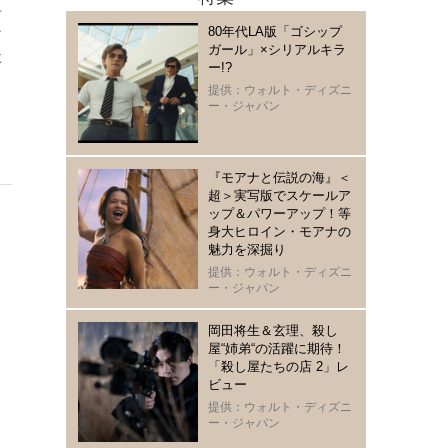
組
ン
80年代LA版「ゴシップ
ガール」×シリアルキラ
事
ー!?
さ
提供：ウォルト・ディズニ
ー・ジャパン
『モアナと伝説の海』＜
超＞実写版でスケールア
ップ＆パワーアップ！等
身大ヒロイン・モアナの
魅力を深掘り
提供：ウォルト・ディズニ
ー・ジャパン
岡田将生＆玄理、殺し
屋“姉弟“の活躍に期待！
「殺し屋たちの店 2」レ
ビュー
提供：ウォルト・ディズニ
ー・ジャパン