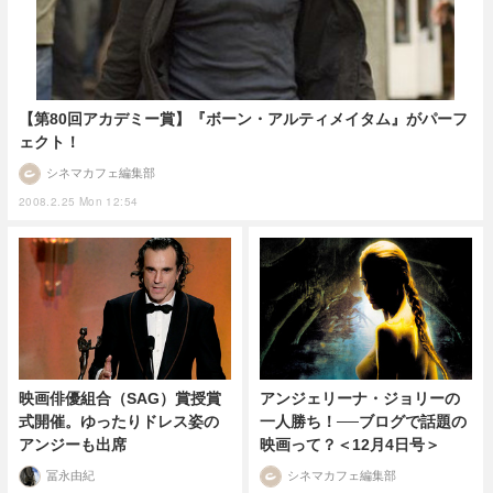
【第80回アカデミー賞】『ボーン・アルティメイタム』がパーフ
ェクト！
シネマカフェ編集部
2008.2.25 Mon 12:54
映画俳優組合（SAG）賞授賞
アンジェリーナ・ジョリーの
式開催。ゆったりドレス姿の
一人勝ち！──ブログで話題の
アンジーも出席
映画って？＜12月4日号＞
冨永由紀
シネマカフェ編集部