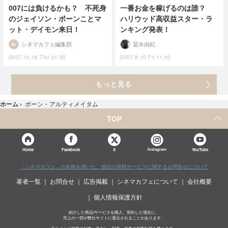
007には負けるかも？ 不死身
一番お金を稼げるのは誰？
のジェイソン・ボーンことマ
ハリウッド高収益スター・ラ
ット・デイモン来日！
ンキング発表！
シネマカフェ編集部
冨永由紀
2007.10.18 Thu 21:35
2007.8.10 Fri 11:40
もっと見る
ホーム
›
ボーン・アルティメイタム
TOP
X
Home
Facebook
Instagram
YouTube
「シネマカフェ」の名称を用いた、他社の有料サービスに関するお問合せについて
著者一覧
お問合せ
広告掲載
シネマカフェについて
会社概要
個人情報保護方針
紹介した商品/サービスを購入、契約した場合に、
売上の一部が弊社サイトに還元されることがあります。