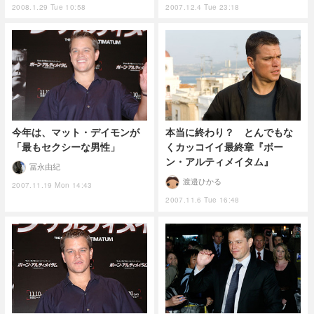
2008.1.29 Tue 10:58
2007.12.4 Tue 23:18
今年は、マット・デイモンが
本当に終わり？ とんでもな
「最もセクシーな男性」
くカッコイイ最終章『ボー
ン・アルティメイタム』
冨永由紀
渡邉ひかる
2007.11.19 Mon 14:43
2007.11.6 Tue 16:48