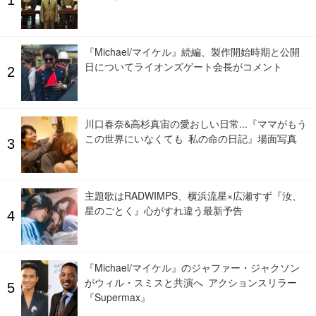
『Michael/マイケル』続編、製作開始時期と公開
日についてライオンズゲート会長がコメント
川口春奈&高杉真宙の愛おしい日常...『ママがもう
この世界にいなくても 私の命の日記』場面写真
主題歌はRADWIMPS、横浜流星×広瀬すず『汝、
星のごとく』心がすれ違う最新予告
『Michael/マイケル』のジャファー・ジャクソン
がウィル・スミスと共演へ アクションスリラー
『Supermax』