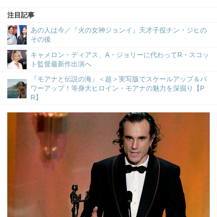
注目記事
あの人は今／『火の女神ジョンイ』天才子役チン・ジヒの
その後
キャメロン・ディアス、A・ジョリーに代わってR・スコッ
ト監督最新作出演へ
『モアナと伝説の海』＜超＞実写版でスケールアップ＆パ
ワーアップ！等身大ヒロイン・モアナの魅力を深掘り【P
R】