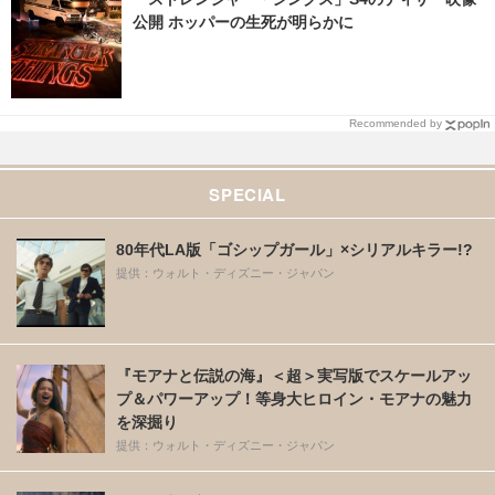
公開 ホッパーの生死が明らかに
Recommended by
SPECIAL
80年代LA版「ゴシップガール」×シリアルキラー!?
提供：ウォルト・ディズニー・ジャパン
『モアナと伝説の海』＜超＞実写版でスケールアッ
プ＆パワーアップ！等身大ヒロイン・モアナの魅力
を深掘り
提供：ウォルト・ディズニー・ジャパン