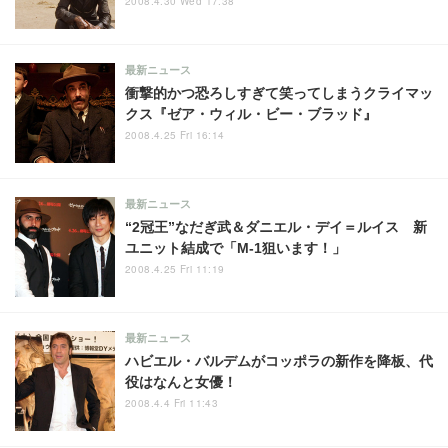
2008.4.30 Wed 17:38
最新ニュース
衝撃的かつ恐ろしすぎて笑ってしまうクライマッ
クス『ゼア・ウィル・ビー・ブラッド』
2008.4.25 Fri 16:14
最新ニュース
“2冠王”なだぎ武＆ダニエル・デイ＝ルイス 新
ユニット結成で「M-1狙います！」
2008.4.25 Fri 11:19
最新ニュース
ハビエル・バルデムがコッポラの新作を降板、代
役はなんと女優！
2008.4.4 Fri 11:43