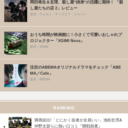
岡田将生＆玄理、殺し屋“姉弟“の活躍に期待！ 「殺
し屋たちの店 2」レビュー
提供：ウォルト・ディズニー・ジャパン
おうち時間が映画館に！小さくて可愛いおしゃれプ
ロジェクター「XGIMI Nova」
提供：XGIMI
注目のABEMAオリジナルドラマをチェック「ABE
MA／Cafe」
提供：ABEMA
RANKING
満席続出!「とにかく役者が全員いい」池松壮亮&
仲野太賀らに熱い口コミ『開戦前夜』