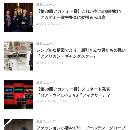
最新ニュース
【第80回アカデミー賞】これが本当の前哨戦？
アカデミー賞午餐会に候補者ら出席
2008.2.5 Tue 21:14
最新ニュース
シンプルな構図でより一層引き立つ男たちの戦い
『アメリカン・ギャングスター』
2008.2.1 Fri 16:02
最新ニュース
【第80回アカデミー賞】ノミネート発表！
『ゼア・ウィル〜』VS『フィクサー』？
2008.1.23 Wed 0:24
最新ニュース
ファッション小噺vol.70 ゴールデン・グローブ