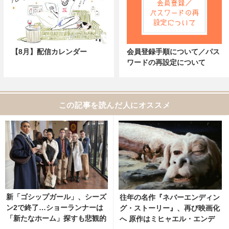
【8月】配信カレンダー
会員登録手順について／パス
ワードの再設定について
この記事を読んだ人にオススメ
新「ゴシップガール」、シーズ
往年の名作『ネバーエンディン
ン2で終了…ショーランナーは
グ・ストーリー』、再び映画化
「新たなホーム」探すも悲観的
へ 原作はミヒャエル・エンデ