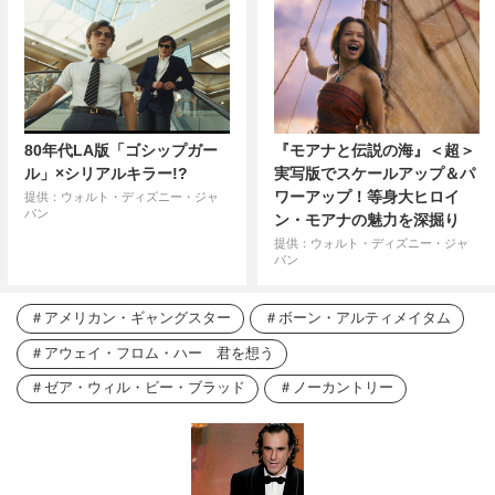
80年代LA版「ゴシップガー
『モアナと伝説の海』＜超＞
ル」×シリアルキラー!?
実写版でスケールアップ＆パ
ワーアップ！等身大ヒロイ
提供：ウォルト・ディズニー・ジャ
パン
ン・モアナの魅力を深掘り
提供：ウォルト・ディズニー・ジャ
パン
アメリカン・ギャングスター
ボーン・アルティメイタム
アウェイ・フロム・ハー 君を想う
ゼア・ウィル・ビー・ブラッド
ノーカントリー