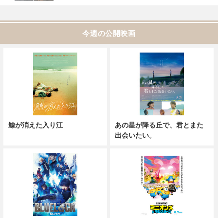
今週の公開映画
鯨が消えた入り江
あの星が降る丘で、君とまた
出会いたい。