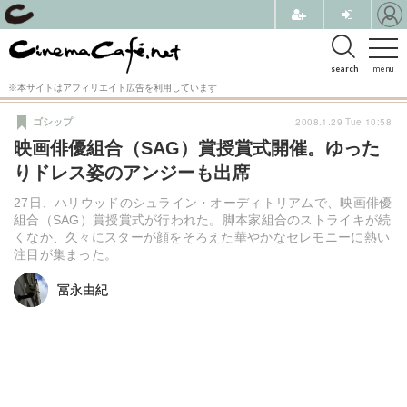
search
menu
※本サイトはアフィリエイト広告を利用しています
2008.1.29 Tue 10:58
ゴシップ
映画俳優組合（SAG）賞授賞式開催。ゆった
りドレス姿のアンジーも出席
27日、ハリウッドのシュライン・オーディトリアムで、映画俳優
組合（SAG）賞授賞式が行われた。脚本家組合のストライキが続
くなか、久々にスターが顔をそろえた華やかなセレモニーに熱い
注目が集まった。
冨永由紀
冨永由紀