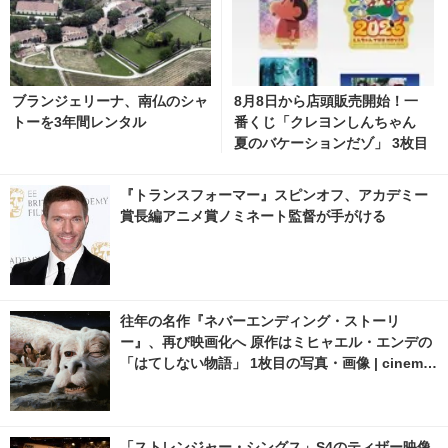
ブランジェリーナ、南仏のシャ
8月8日から店頭販売開始！一
トーを3年間レンタル
番くじ「クレヨンしんちゃん
夏のバケーションだゾ」 3枚目
の写真・画像 | cinemacafe.ne
t
『トランスフォーマー』スピンオフ、アカデミー
賞長編アニメ賞ノミネート監督が手がける
往年の名作『ネバーエンディング・ストーリ
ー』、再び映画化へ 原作はミヒャエル・エンデの
「はてしない物語」 1枚目の写真・画像 | cinema
cafe.net
「ストレンジャー・シングス」S4のティザー映像