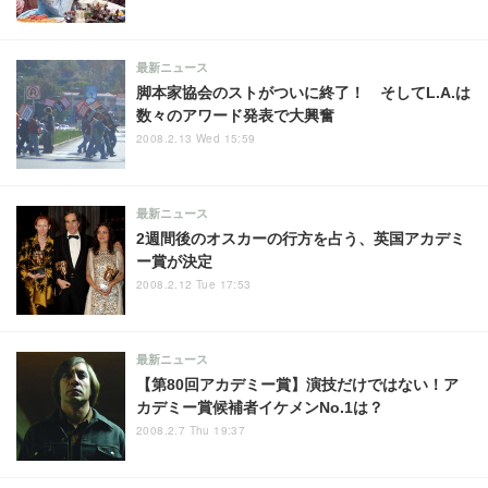
最新ニュース
脚本家協会のストがついに終了！ そしてL.A.は
数々のアワード発表で大興奮
2008.2.13 Wed 15:59
最新ニュース
2週間後のオスカーの行方を占う、英国アカデミ
ー賞が決定
2008.2.12 Tue 17:53
最新ニュース
【第80回アカデミー賞】演技だけではない！ア
カデミー賞候補者イケメンNo.1は？
2008.2.7 Thu 19:37