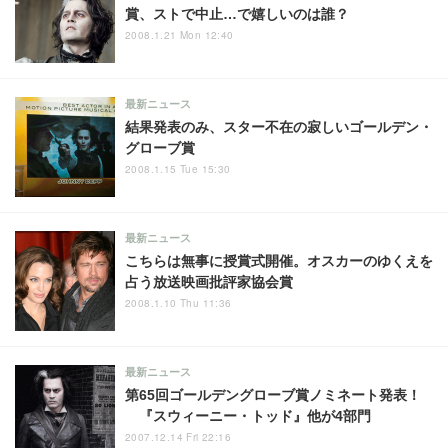
賞、ストで中止…で嬉しいのは誰？
2008.1.21 Mon 12:40
最新ニュース
結果発表のみ、スター不在の寂しいゴールデン・
グローブ賞
2008.1.15 Tue 15:30
最新ニュース
こちらは無事に授賞式開催。オスカーのゆくえを
占う放送映画批評家協会賞
2008.1.10 Thu 11:36
最新ニュース
第65回ゴールデングローブ賞ノミネート発表！
『スウィーニー・トッド』他が4部門
2007.12.14 Fri 22:16