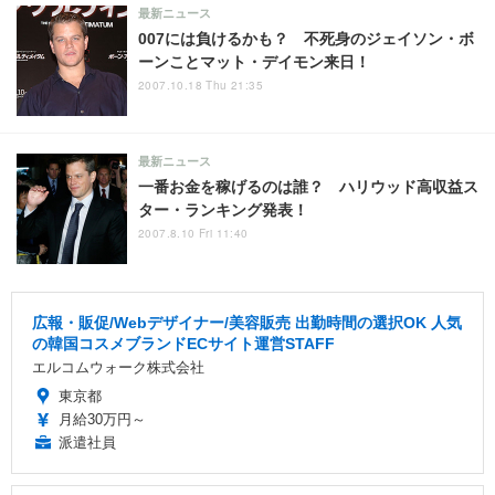
最新ニュース
007には負けるかも？ 不死身のジェイソン・ボ
ーンことマット・デイモン来日！
2007.10.18 Thu 21:35
最新ニュース
一番お金を稼げるのは誰？ ハリウッド高収益ス
ター・ランキング発表！
2007.8.10 Fri 11:40
広報・販促/Webデザイナー/美容販売 出勤時間の選択OK 人気
の韓国コスメブランドECサイト運営STAFF
エルコムウォーク株式会社
東京都
月給30万円～
派遣社員