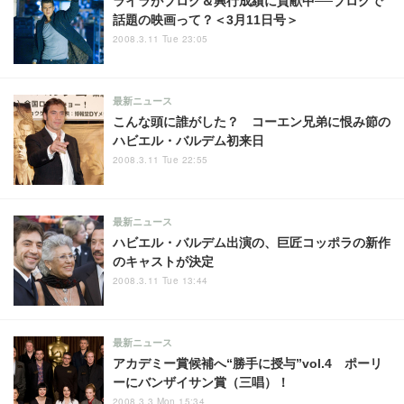
ライラがブログ＆興行成績に貢献中──ブログで
話題の映画って？＜3月11日号＞
2008.3.11 Tue 23:05
最新ニュース
こんな頭に誰がした？ コーエン兄弟に恨み節の
ハビエル・バルデム初来日
2008.3.11 Tue 22:55
最新ニュース
ハビエル・バルデム出演の、巨匠コッポラの新作
のキャストが決定
2008.3.11 Tue 13:44
最新ニュース
アカデミー賞候補へ“勝手に授与”vol.4 ポーリ
ーにバンザイサン賞（三唱）！
2008.3.3 Mon 15:34