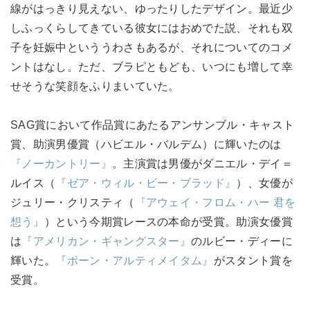
線がはっきり見えない、ゆったりしたデザイン。最近少
しふっくらしてきている彼女にはおめでた説、それも双
子を妊娠中といううわさもあるが、それについてのコメ
ントはなし。ただ、ブラピともども、いつにも増して幸
せそうな笑顔をふりまいていた。
SAG賞において作品賞にあたるアンサンブル・キャスト
賞、助演男優賞（ハビエル・バルデム）に輝いたのは
『ノーカントリー』
。主演賞は男優がダニエル・デイ＝
ルイス（
『ゼア・ウィル・ビー・ブラッド』
）、女優が
ジュリー・クリスティ（
『アウェイ・フロム・ハー 君を
想う』
）という今期賞レースの本命が受賞。助演女優賞
は
『アメリカン・ギャングスター』
のルビー・ディーに
輝いた。
『ボーン・アルティメイタム』
がスタント賞を
受賞。