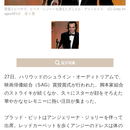
受賞スピーチで、ヒース・レジャーを讃えたダニエル・デイ＝ルイス -(C) Getty Im
全 1 枚
ages/AFLO
拡大写真
27日、ハリウッドのシュライン・オーディトリアムで、
映画俳優組合（SAG）賞授賞式が行われた。脚本家組合
のストライキが続くなか、久々にスターが顔をそろえた
華やかなセレモニーに熱い注目が集まった。
ブラッド・ピットはアンジェリーナ・ジョリーを伴って
出席。レッドカーペットを歩くアンジーのドレスは体の