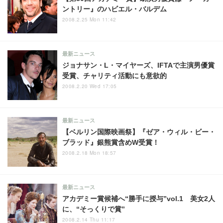
ントリー』のハビエル・バルデム
2008.2.25 Mon 11:42
最新ニュース
ジョナサン・L・マイヤーズ、IFTAで主演男優賞
受賞、チャリティ活動にも意欲的
2008.2.20 Wed 17:05
最新ニュース
【ベルリン国際映画祭】『ゼア・ウィル・ビー・
ブラッド』銀熊賞含めW受賞！
2008.2.18 Mon 18:57
最新ニュース
アカデミー賞候補へ“勝手に授与”vol.1 美女2人
に、“そっくりで賞”
2008.2.14 Thu 11:17