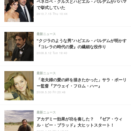
ペネロペ・クルスとハビエル・バルデムがバハマ
で挙式していた
2010.7.15 Thu 10:44
最新ニュース
“クジラのような男”ハビエル・バルデムが明かす
『コレラの時代の愛』の繊細な役作り
2008.8.12 Tue 19:40
最新ニュース
「老夫婦の愛の絆を描きたかった」サラ・ポーリ
ー監督『アウェイ・フロム・ハー』
2008.5.30 Fri 20:48
最新ニュース
アカデミー効果が功を奏した？ 『ゼア・ウィ
ル・ビー・ブラッド』大ヒットスタート！