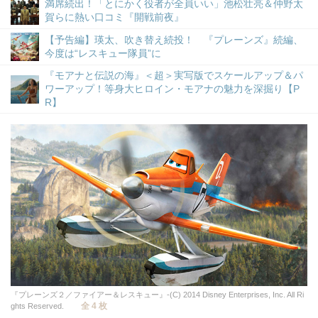
満席続出！「とにかく役者が全員いい」池松壮亮＆仲野太
賀らに熱い口コミ『開戦前夜』
【予告編】瑛太、吹き替え続投！ 『プレーンズ』続編、
今度は“レスキュー隊員”に
『モアナと伝説の海』＜超＞実写版でスケールアップ＆パ
ワーアップ！等身大ヒロイン・モアナの魅力を深掘り【P
R】
『プレーンズ２／ファイアー＆レスキュー』-(C) 2014 Disney Enterprises, Inc. All Ri
全 4 枚
ghts Reserved.