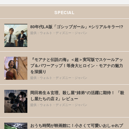
SPECIAL
80年代LA版「ゴシップガール」×シリアルキラー!?
提供：ウォルト・ディズニー・ジャパン
『モアナと伝説の海』＜超＞実写版でスケールアッ
プ＆パワーアップ！等身大ヒロイン・モアナの魅力
を深掘り
提供：ウォルト・ディズニー・ジャパン
岡田将生＆玄理、殺し屋“姉弟“の活躍に期待！ 「殺
し屋たちの店 2」レビュー
提供：ウォルト・ディズニー・ジャパン
おうち時間が映画館に！小さくて可愛いおしゃれプ