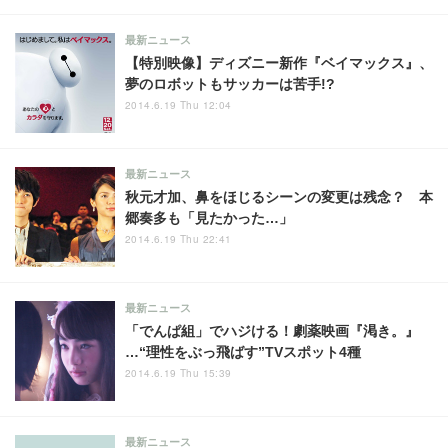
最新ニュース
【特別映像】ディズニー新作『ベイマックス』、
夢のロボットもサッカーは苦手!?
2014.6.19 Thu 12:04
最新ニュース
秋元才加、鼻をほじるシーンの変更は残念？ 本
郷奏多も「見たかった…」
2014.6.19 Thu 22:41
最新ニュース
「でんぱ組」でハジける！劇薬映画『渇き。』
…“理性をぶっ飛ばす”TVスポット4種
2014.6.19 Thu 15:39
最新ニュース