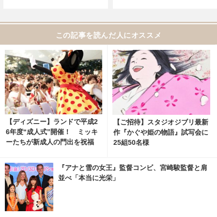
この記事を読んだ人にオススメ
【ディズニー】ランドで平成2
【ご招待】スタジオジブリ最新
6年度“成人式”開催！ ミッキ
作『かぐや姫の物語』試写会に
ーたちが新成人の門出を祝福
25組50名様
『アナと雪の女王』監督コンビ、宮崎駿監督と肩
並べ「本当に光栄」