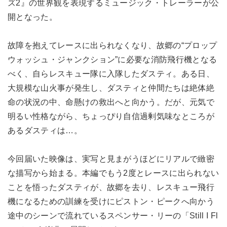
ズ2』の世界観を表現するミュージック・トレーラーが公
開となった。
故障を抱えてレースに出られなくなり、故郷の“プロップ
ウォッシュ・ジャンクション”に必要な消防飛行機となる
べく、自らレスキュー隊に入隊したダスティ。ある日、
大規模な山火事が発生し、ダスティと仲間たちは絶体絶
命の状況の中、命懸けの救出へと向かう。だが、元気で
明るい性格ながら、ちょっぴり自信過剰気味なところが
あるダスティは…。
今回届いた映像は、実写と見まがうほどにリアルで緻密
な描写から始まる。本編でもう2度とレースに出られない
ことを悟ったダスティが、故郷を去り、レスキュー飛行
機になるための訓練を受けにピストン・ピークへ向かう
途中のシーンで流れているスペンサー・リーの「Still I Fl