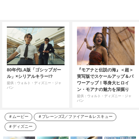
80年代LA版「ゴシップガー
『モアナと伝説の海』＜超＞
ル」×シリアルキラー!?
実写版でスケールアップ＆パ
ワーアップ！等身大ヒロイ
提供：ウォルト・ディズニー・ジャ
パン
ン・モアナの魅力を深掘り
提供：ウォルト・ディズニー・ジャ
パン
ムービー
プレーンズ2／ファイアー＆レスキュー
ディズニー