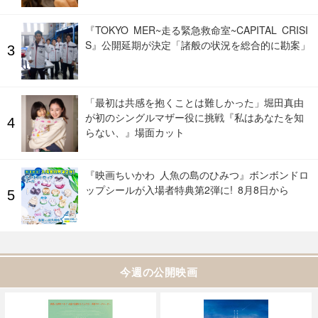
『TOKYO MER~走る緊急救命室~CAPITAL CRISI
S』公開延期が決定「諸般の状況を総合的に勘案」
「最初は共感を抱くことは難しかった」堀田真由
が初のシングルマザー役に挑戦『私はあなたを知
らない、』場面カット
『映画ちいかわ 人魚の島のひみつ』ボンボンドロ
ップシールが入場者特典第2弾に! 8月8日から
今週の公開映画