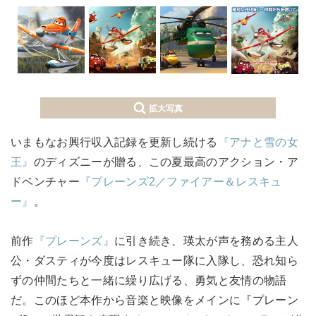
拡大写真
いまもなお興行収入記録を更新し続ける
『アナと雪の女
王』
のディズニーが贈る、この夏最高のアクション・ア
ドベンチャー
『プレーンズ2／ファイアー＆レスキュ
ー』
。
前作
『プレーンズ』
に引き続き、瑛太が声を務める主人
公・ダスティが今度はレスキュー隊に入隊し、恐れ知ら
ずの仲間たちと一緒に繰り広げる、勇気と友情の物語
だ。このほど本作から音楽と映像をメインに『プレーン