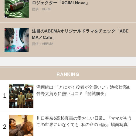
ロジェクター「XGIMI Nova」
提供：XGIMI
注目のABEMAオリジナルドラマをチェック「ABE
MA／Cafe」
提供：ABEMA
RANKING
満席続出!「とにかく役者が全員いい」池松壮亮&
仲野太賀らに熱い口コミ『開戦前夜』
川口春奈&高杉真宙の愛おしい日常...『ママがもう
この世界にいなくても 私の命の日記』場面写真