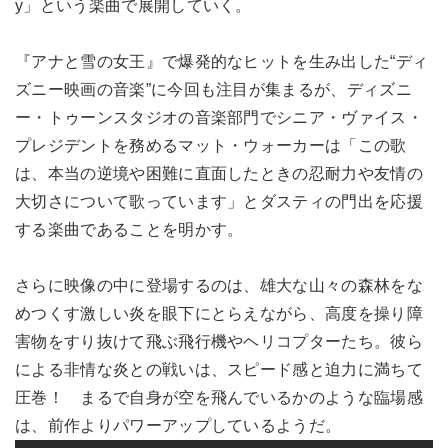
y」という楽曲で展開していく。
『アナと雪の女王』で爆発的なヒットを生み出した“ディ
ズニー映画の音楽”に今回も注目が集まるが、ディズニ
ー・トゥーンスタジオの音楽部門でシニア・ヴァイス・
プレジデントを務めるマット・ウォーカーは「この歌
は、本当の逆境や困難に直面したときの忍耐力や友情の
大切さについて歌っています」とダスティの門出を応援
する楽曲であることを明かす。
さらに映像の中に登場するのは、雄大な山々の森林をな
めつくす激しい炎を眼下にとらえながら、高度を操り障
害物をすり抜けて飛ぶ飛行機やヘリコプターたち。彼ら
による非情な炎との戦いは、スピード感と迫力に満ちて
圧巻！ まるで自身が空を飛んでいるかのような臨場感
は、前作よりパワーアップしているようだ。