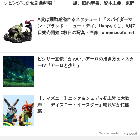
ッピングに併せ新曲熱唱！
話、旧約聖書、資本主義、東野
圭吾にジブリ作品を彷彿【ネタ
バレあり】
A賞は躍動感溢れるスタチュー！『スパイダーマ
ン：ブランド・ニュー・デイ』Happyくじ、8月7
日発売開始 2枚目の写真・画像 | cinemacafe.net
ピクサー直伝！かわいいアーロの描き方をマスタ
ー!?『アーロと少年』
【ディズニー】ニック＆ジュディ初上陸に大歓
声！「ディズニー・イースター」晴れやかに開
幕！
Recommended by