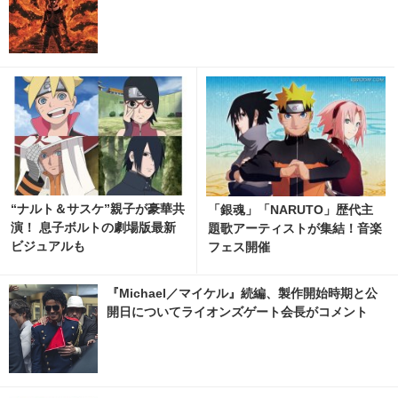
“ナルト＆サスケ”親子が豪華共
「銀魂」「NARUTO」歴代主
演！ 息子ボルトの劇場版最新
題歌アーティストが集結！音楽
ビジュアルも
フェス開催
『Michael／マイケル』続編、製作開始時期と公
開日についてライオンズゲート会長がコメント