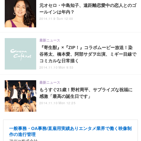
元オセロ・中島知子、遠距離恋愛中の恋人とのゴ
ールインは年内？
2014.11.9 Sun 12:00
最新ニュース
『寄生獣』×『ZIP！』コラボムービー放送！染
谷将太、橋本愛、阿部サダヲ出演、ミギー目線で
コミカルな日常描く
2014.11.10 Mon 9:53
最新ニュース
もうすぐ21歳！野村周平、サプライズな祝福に
感激「最高の誕生日です」
2014.11.10 Mon 12:25
一般事務・OA事務/直雇用実績ありエンタメ業界で働く映像制
作の進行管理