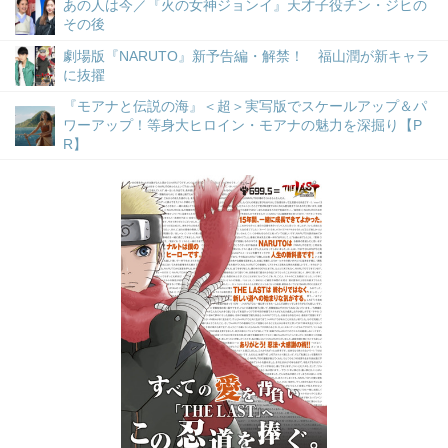
あの人は今／『火の女神ジョンイ』天才子役チン・ジヒの
その後
劇場版『NARUTO』新予告編・解禁！ 福山潤が新キャラ
に抜擢
『モアナと伝説の海』＜超＞実写版でスケールアップ＆パ
ワーアップ！等身大ヒロイン・モアナの魅力を深掘り【P
R】