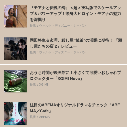
『モアナと伝説の海』＜超＞実写版でスケールアッ
プ＆パワーアップ！等身大ヒロイン・モアナの魅力
を深掘り
提供：ウォルト・ディズニー・ジャパン
岡田将生＆玄理、殺し屋“姉弟“の活躍に期待！ 「殺
し屋たちの店 2」レビュー
提供：ウォルト・ディズニー・ジャパン
おうち時間が映画館に！小さくて可愛いおしゃれプ
ロジェクター「XGIMI Nova」
提供：XGIMI
注目のABEMAオリジナルドラマをチェック「ABE
MA／Cafe」
提供：ABEMA