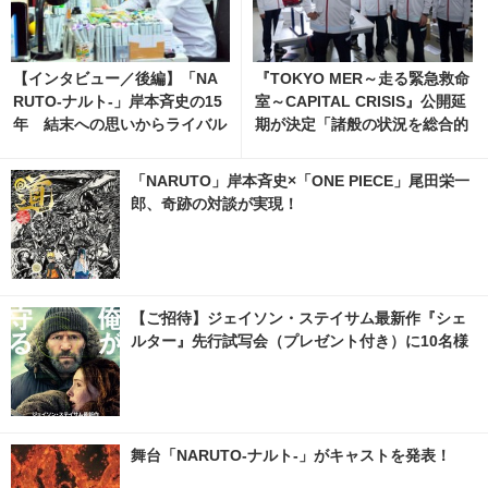
【インタビュー／後編】「NA
『TOKYO MER～走る緊急救命
RUTO-ナルト-」岸本斉史の15
室～CAPITAL CRISIS』公開延
年 結末への思いからライバル
期が決定「諸般の状況を総合的
まで
に勘案」
「NARUTO」岸本斉史×「ONE PIECE」尾田栄一
郎、奇跡の対談が実現！
【ご招待】ジェイソン・ステイサム最新作『シェ
ルター』先行試写会（プレゼント付き）に10名様
舞台「NARUTO-ナルト-」がキャストを発表！