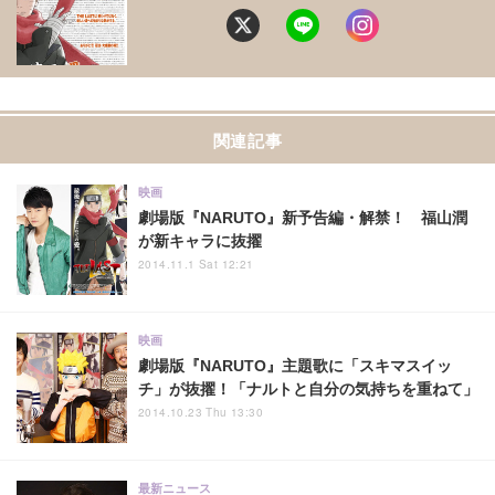
関連記事
映画
劇場版『NARUTO』新予告編・解禁！ 福山潤
が新キャラに抜擢
2014.11.1 Sat 12:21
映画
劇場版『NARUTO』主題歌に「スキマスイッ
チ」が抜擢！「ナルトと自分の気持ちを重ねて」
2014.10.23 Thu 13:30
最新ニュース