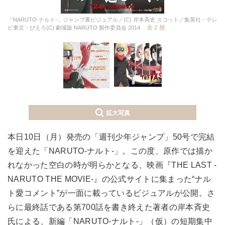
「NARUTO-ナルト-」ジャンプ裏ビジュアル／(C) 岸本斉史 スコット／集英社・テレ
全 2 枚
ビ東京・ぴえろ(C) 劇場版 NARUTO 製作委員会 2014
拡大写真
本日10日（月）発売の「週刊少年ジャンプ」50号で完結
を迎えた「NARUTO-ナルト-」。この度、原作では描か
れなかった空白の時が明らかとなる、映画『THE LAST -
NARUTO THE MOVIE-』の公式サイトに集まった“ナル
ト愛コメント”が一面に載っているビジュアルが公開。さ
らに最終話である第700話を書き終えた著者の岸本斉史
氏による、新編「NARUTO-ナルト-」（仮）の短期集中