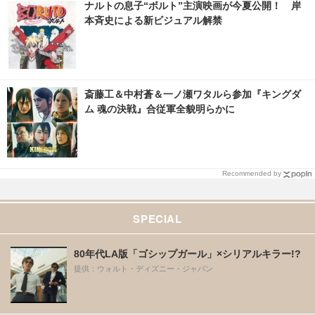
ナルトの息子“ボルト”主演映画が今夏公開！ 岸
本斉史による新ビジュアル解禁
斎藤工＆中村蒼＆一ノ瀬ワタルら参加『キングダ
ム 魂の決戦』合従軍全貌明らかに
Recommended by
SPECIAL
80年代LA版「ゴシップガール」×シリアルキラー!?
提供：ウォルト・ディズニー・ジャパン