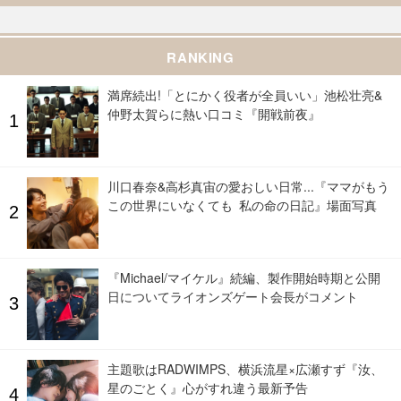
RANKING
満席続出!「とにかく役者が全員いい」池松壮亮&
仲野太賀らに熱い口コミ『開戦前夜』
川口春奈&高杉真宙の愛おしい日常...『ママがもう
この世界にいなくても 私の命の日記』場面写真
『Michael/マイケル』続編、製作開始時期と公開
日についてライオンズゲート会長がコメント
主題歌はRADWIMPS、横浜流星×広瀬すず『汝、
星のごとく』心がすれ違う最新予告