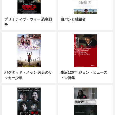
プリミティヴ・ウォー 恐竜戦
白パンと独裁者
争
バグダッド・メッシ 片足のサ
生誕120年 ジョン・ヒュース
ッカー少年
トン特集