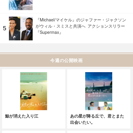
『Michael/マイケル』のジャファー・ジャクソン
がウィル・スミスと共演へ アクションスリラー
『Supermax』
今週の公開映画
鯨が消えた入り江
あの星が降る丘で、君とまた
出会いたい。