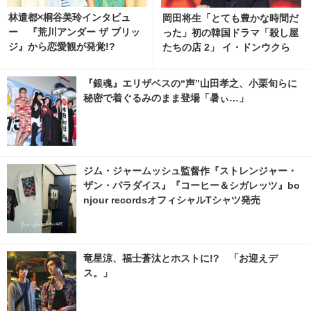
林遣都×桐谷美玲インタビュ
岡田将生「とても豊かな時間だ
ー 『荒川アンダー ザ ブリッ
った」初の韓国ドラマ「殺し屋
ジ』から恋愛観が発覚!?
たちの店 2」 イ・ドンウクら
と撮影秘話明かす
『銀魂』エリザベスの“声”山田孝之、小栗旬らに
秘密で着ぐるみのまま登場「暑ぃ…」
ジム・ジャームッシュ監督作『ストレンジャー・
ザン・パラダイス』『コーヒー＆シガレッツ』bo
njour recordsオフィシャルTシャツ発売
竜星涼、福士蒼汰とホストに!? 「お迎えデ
ス。」