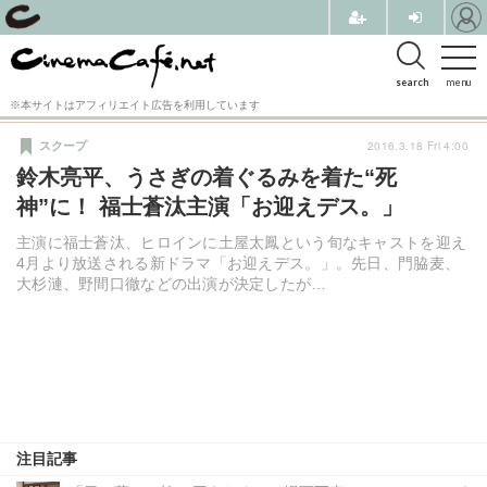
search
menu
※本サイトはアフィリエイト広告を利用しています
2016.3.18 Fri 4:00
スクープ
鈴木亮平、うさぎの着ぐるみを着た“死
神”に！ 福士蒼汰主演「お迎えデス。」
主演に福士蒼汰、ヒロインに土屋太鳳という旬なキャストを迎え
4月より放送される新ドラマ「お迎えデス。」。先日、門脇麦、
大杉漣、野間口徹などの出演が決定したが…
注目記事