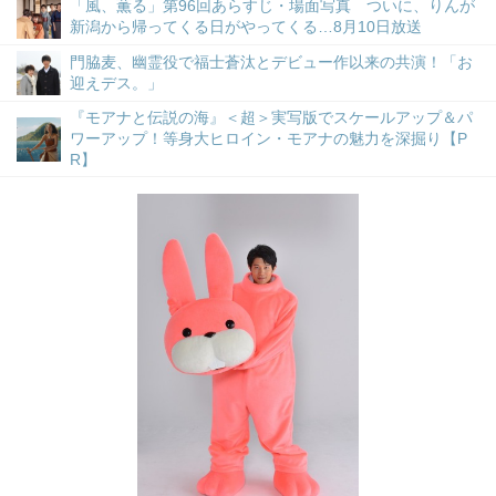
「風、薫る」第96回あらすじ・場面写真 ついに、りんが
新潟から帰ってくる日がやってくる…8月10日放送
門脇麦、幽霊役で福士蒼汰とデビュー作以来の共演！「お
迎えデス。」
『モアナと伝説の海』＜超＞実写版でスケールアップ＆パ
ワーアップ！等身大ヒロイン・モアナの魅力を深掘り【P
R】