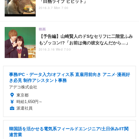
「白熱ライブ ビビット」
2016.3.7 Mon 7:00
映画
【予告編】山崎賢人のドSなセリフに二階堂ふみ
もゾッコン!?「お前は俺の彼女なんだから…」
2016.3.16 Wed 7:00
事務/PC・データ入力/オフィス系 直雇用前向き アニメ·漫画好
き必見 制作アシスタント事務
アデコ株式会社
東京都
時給1,650円～
派遣社員
韓国語を活かせる電気系フィールドエンジニア/土日休み/IT関
連営業