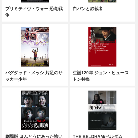
プリミティヴ・ウォー 恐竜戦
白パンと独裁者
争
バグダッド・メッシ 片足のサ
生誕120年 ジョン・ヒュース
ッカー少年
トン特集
劇場版 ほんとうにあった怖い
THE BELDHAM/ベルダム