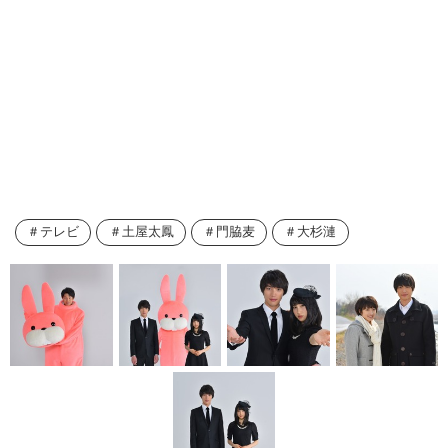
テレビ
土屋太鳳
門脇麦
大杉漣