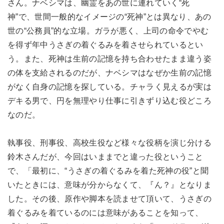
さん。ナベシマは、幽霊をあの世に連れていく“死
神”で、世間一般的なイメージの“死神”とは異なり、あの
世の“公務員”的な立場。ガラが悪く、上司の命令でやむ
を得ず年中うさぎの着ぐるみを着させられているとい
う。また、死神は生前の記憶を持ち合わせたまま違う姿
の体を支給されるのだが、ナベシマはなぜか生前の記憶
がなく自身の記憶を探している。チャラく見えるが実は
デキる男で、円を無理やり仕事に引きずり込む役どころ
なのだ。
執事役、刑事役、高校生役など様々な役柄を演じ分ける
鈴木さんだが、今回はいままでと違った役ということ
で、「最初に、“うさぎの着ぐるみを着た死神の役”と聞
いたときには、意味が分からなくて、『ん？』となりま
した。その後、原作や脚本を読ませて頂いて、うさぎの
着ぐるみを着ているのには意味があることを知って、