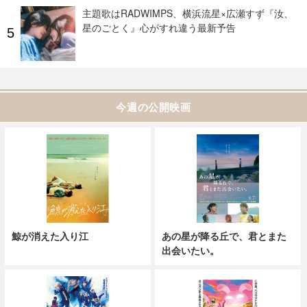
主題歌はRADWIMPS、横浜流星×広瀬すず『汝、
星のごとく』心がすれ違う最新予告
今週の公開映画
鯨が消えた入り江
あの星が降る丘で、君とまた
出会いたい。