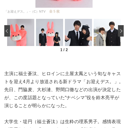
全 5 枚
「お迎えデス。」-（C）NTV
‹
1
/
2
主演に福士蒼汰、ヒロインに土屋太鳳という旬なキャス
トを迎え4月より放送される新ドラマ「お迎えデス。」。
先日、門脇麦、大杉漣、野間口徹などの出演が決定した
が、この度話題となっていた“ナベシマ”役を鈴木亮平が
演じることが明らかになった。
大学生・堤円（福士蒼汰）は生粋の理系男子。感情表現