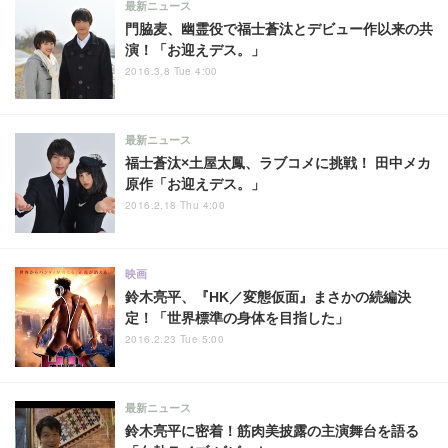
最新ニュース
門脇麦、幽霊役で福士蒼汰とデビュー作以来の共
演！「お迎えデス。」
2016.3.8 Tue 4:00
最新ニュース
福士蒼汰×土屋太鳳、ラブコメに挑戦！ 田中メカ
原作「お迎えデス。」
2016.2.18 Thu 4:00
映画
鈴木亮平、『HK／変態仮面』まさかの続編決
定！「世界標準の身体を目指した」
2016.2.23 Tue 5:00
最新ニュース
鈴木亮平に密着！筋肉美披露の主演舞台を語る