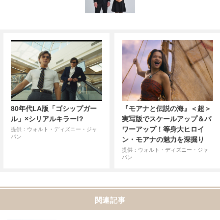
80年代LA版「ゴシップガー
『モアナと伝説の海』＜超＞
ル」×シリアルキラー!?
実写版でスケールアップ＆パ
ワーアップ！等身大ヒロイ
提供：ウォルト・ディズニー・ジャ
パン
ン・モアナの魅力を深掘り
提供：ウォルト・ディズニー・ジャ
パン
関連記事