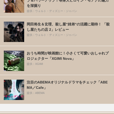
プ＆パワーアップ！等身大ヒロイン・モアナの魅力
を深掘り
提供：ウォルト・ディズニー・ジャパン
岡田将生＆玄理、殺し屋“姉弟“の活躍に期待！ 「殺
し屋たちの店 2」レビュー
提供：ウォルト・ディズニー・ジャパン
おうち時間が映画館に！小さくて可愛いおしゃれプ
ロジェクター「XGIMI Nova」
提供：XGIMI
注目のABEMAオリジナルドラマをチェック「ABE
MA／Cafe」
提供：ABEMA