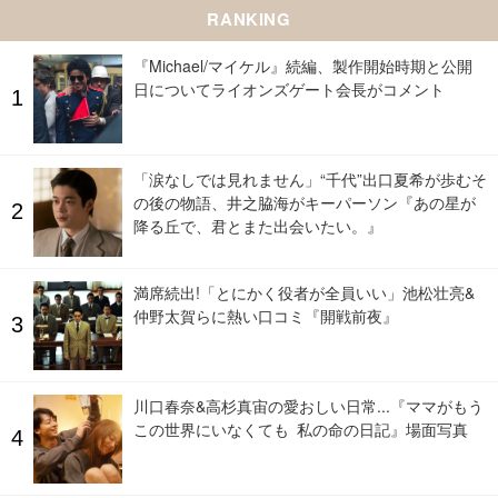
RANKING
『Michael/マイケル』続編、製作開始時期と公開
日についてライオンズゲート会長がコメント
「涙なしでは見れません」“千代”出口夏希が歩むそ
の後の物語、井之脇海がキーパーソン『あの星が
降る丘で、君とまた出会いたい。』
満席続出!「とにかく役者が全員いい」池松壮亮&
仲野太賀らに熱い口コミ『開戦前夜』
川口春奈&高杉真宙の愛おしい日常...『ママがもう
この世界にいなくても 私の命の日記』場面写真