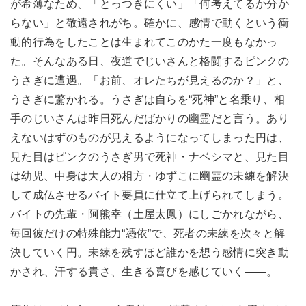
が希薄なため、「とっつきにくい」「何考えてるか分か
らない」と敬遠されがち。確かに、感情で動くという衝
動的行為をしたことは生まれてこのかた一度もなかっ
た。そんなある日、夜道でじいさんと格闘するピンクの
うさぎに遭遇。「お前、オレたちが見えるのか？」と、
うさぎに驚かれる。うさぎは自らを“死神”と名乗り、相
手のじいさんは昨日死んだばかりの幽霊だと言う。あり
えないはずのものが見えるようになってしまった円は、
見た目はピンクのうさぎ男で死神・ナベシマと、見た目
は幼児、中身は大人の相方・ゆずこに幽霊の未練を解決
して成仏させるバイト要員に仕立て上げられてしまう。
バイトの先輩・阿熊幸（土屋太鳳）にしごかれながら、
毎回彼だけの特殊能力“憑依”で、死者の未練を次々と解
決していく円。未練を残すほど誰かを想う感情に突き動
かされ、汗する貴さ、生きる喜びを感じていく――。