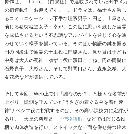
原作は、「LaLa」（白泉社）で連載されていた田中メカ
の初連載作「お迎えです。」。ドラマは、福士さん演じ
るコミュニケーション下手な理系男子・円と、土屋さん
演じる猪突猛進女子・幸が、この世に思いを残した幽霊
を成仏させるという不思議なアルバイトを通じて心を通
わせていく様子を描いている。そのほか物語の鍵を握る
円の同級生で幽霊の千里役に門脇さん、見た目は子ども
中身は大人の死神・ゆずこ役に濱田ここね、円の両親に
石野真子、大杉さん、そして野間口さん、森永悠希、大
友花恋などが集結している。
そして今回、Web上では「誰なのか？」と様々な名前が
上がり、憶測を呼んでいた“うさぎの着ぐるみを着た死
神”ナベシマ役に挑戦するのは、その高い演技力に定評が
あり、「天皇の料理番」
『俺物語!!』
などでは演じる役
柄で肉体改造を行い、ストイックな一面を併せ持つ鈴木