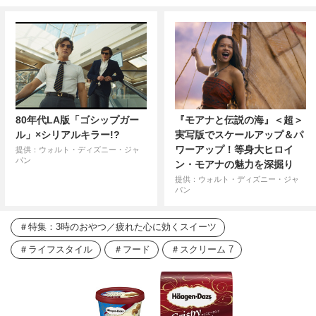
80年代LA版「ゴシップガー
『モアナと伝説の海』＜超＞
ル」×シリアルキラー!?
実写版でスケールアップ＆パ
ワーアップ！等身大ヒロイ
提供：ウォルト・ディズニー・ジャ
パン
ン・モアナの魅力を深掘り
提供：ウォルト・ディズニー・ジャ
パン
特集：3時のおやつ／疲れた心に効くスイーツ
ライフスタイル
フード
スクリーム 7