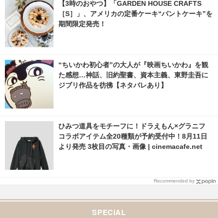
【3時のおやつ】「GARDEN HOUSE CRAFTS
［S］」、アメリカの定番ケーキ“バントケーキ”を
期間限定発売！
“ちいかわ初心者”の大人が『映画ちいかわ』を観
た感想…神話、旧約聖書、資本主義、東野圭吾に
ジブリ作品を彷彿【ネタバレあり】
ひみつ道具をモチーフに！ドラえもん×グラニフ
コラボアイテム全20種類が予約受付中！8月11日
より発売 3枚目の写真・画像 | cinemacafe.net
Recommended by
SPECIAL