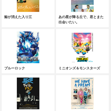
鯨が消えた入り江
あの星が降る丘で、君とまた
出会いたい。
ブルーロック
ミニオンズ＆モンスターズ