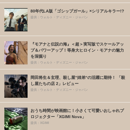
80年代LA版「ゴシップガール」×シリアルキラー!?
提供：ウォルト・ディズニー・ジャパン
『モアナと伝説の海』＜超＞実写版でスケールアッ
プ＆パワーアップ！等身大ヒロイン・モアナの魅力
を深掘り
提供：ウォルト・ディズニー・ジャパン
岡田将生＆玄理、殺し屋“姉弟“の活躍に期待！ 「殺
し屋たちの店 2」レビュー
提供：ウォルト・ディズニー・ジャパン
おうち時間が映画館に！小さくて可愛いおしゃれプ
ロジェクター「XGIMI Nova」
提供：XGIMI