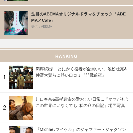
注目のABEMAオリジナルドラマをチェック「ABE
MA／Cafe」
提供：ABEMA
RANKING
満席続出!「とにかく役者が全員いい」池松壮亮&
仲野太賀らに熱い口コミ『開戦前夜』
川口春奈&高杉真宙の愛おしい日常...『ママがもう
この世界にいなくても 私の命の日記』場面写真
『Michael/マイケル』のジャファー・ジャクソン