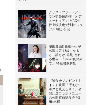
こ
。
日
》