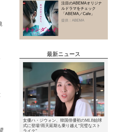
注目のABEMAオリジナ
ルドラマをチェック
「ABEMA／Cafe」
提供：ABEMA
境
な
。
波
望