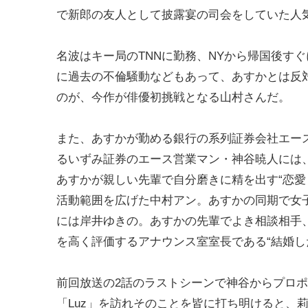
で新郎の友人として披露宴の司会をしていた人
名波はキー局のTNNに勤務、NYから帰国後す
に過去の不倫騒動などもあって、あすかとは反対
のが、今作が俳優初挑戦となる山村さんだ。
また、あすかが勤める銀行の系列証券会社エー
るいずみ証券のエース営業マン・神谷暁人には
あすかが親しい先輩で自分磨きに精を出す“恋愛
活動範囲を広げた中村アン。あすかの同期で女子
には岸井ゆきの。あすかの先輩でよき相談相手
を高く評価するアナウンス室室長である“結婚し
前回放送の2話のラストシーンで神谷からプロ
「Luz」を訪れそのことを皆に打ち明けると、