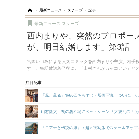
ホーム
›
最新ニュース
›
スクープ
›
記事
最新ニュース
スクープ
西内まりや、突然のプロポーズに
が、明日結婚します」第3話
宮園いづみによる人気コミックを西内まりや主演、相手役に
す」。毎話放送終了後に、「山村さんがカッコいい」との
注目記事
「風、薫る」第96回あらすじ・場面写真 ついに、り
山村隆太、初の濡れ場にベットシーン!? 大波乱の「
『モアナと伝説の海』＜超＞実写版でスケールアップ