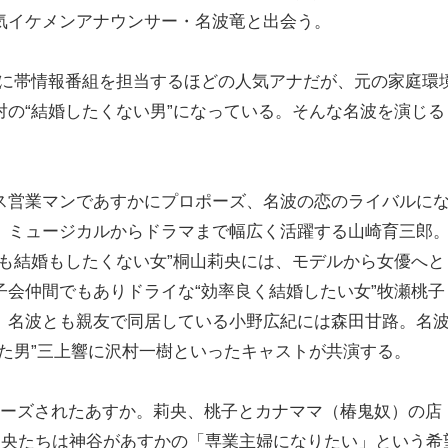
気イケメンアナウンサー・名波竜と出会う。
ぐに帯情報番組を担当するほどの人気アナだが、元の家庭環
の“結婚したくない男”になっている。そんな名波を演じる
ス営業マンであすかにプロポーズ、名波の恋のライバルに
、ミュージカルからドラマまで幅広く活躍する山崎育三郎
も結婚もしたくない女”桐山莉央には、モデルから女優へと
会仲間でもありドライな“効率良く結婚したい女”牧瀬桃子
、名波とも親友で同居している小野広紀には森田甘路。名
た男”三上響に沢村一樹といったキャストが共演する。
ポーズされたあすか。莉央、桃子とカナママ（椿鬼奴）の店
莉央たちは神谷があすかの「専業主婦になりたい」という希