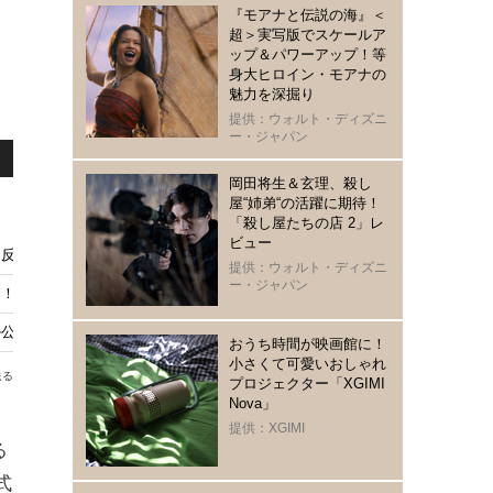
『モアナと伝説の海』＜
超＞実写版でスケールア
ップ＆パワーアップ！等
身大ヒロイン・モアナの
魅力を深掘り
提供：ウォルト・ディズニ
ー・ジャパン
岡田将生＆玄理、殺し
屋“姉弟“の活躍に期待！
「殺し屋たちの店 2」レ
ビュー
反響続々、“直人”高橋文哉には「マジで読めない」謎深まる「Tシャツが乾く
提供：ウォルト・ディズニ
ー・ジャパン
！8月28日の金ローにて
ル公開 タイトル映像は奥山大史が監督
おうち時間が映画館に！
小さくて可愛いおしゃれ
送る
プロジェクター「XGIMI
Nova」
提供：XGIMI
る
式