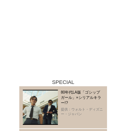
SPECIAL
80年代LA版「ゴシップ
ガール」×シリアルキラ
ー!?
提供：ウォルト・ディズニ
ー・ジャパン