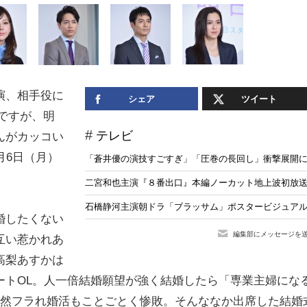
演、相手役に
シェア
ツイート
然ですが、明
テレビ
んがカッコい
月6日（月）
「蒼井優の演技すごすぎ」「圧巻の長回し」衝撃展開に
二宮和也主演『８番出口』本編ノーカット地上波初放送
石橋静河主演朝ドラ「ブラッサム」ポスタービジュア
婚したくない
編集部にメッセージを
互い惹かれあ
高梨あすかは
ートOL。人一倍結婚願望が強く結婚したら「専業主婦にな
突然フラれ婚活もことごとく惨敗。そんななか出席した結婚