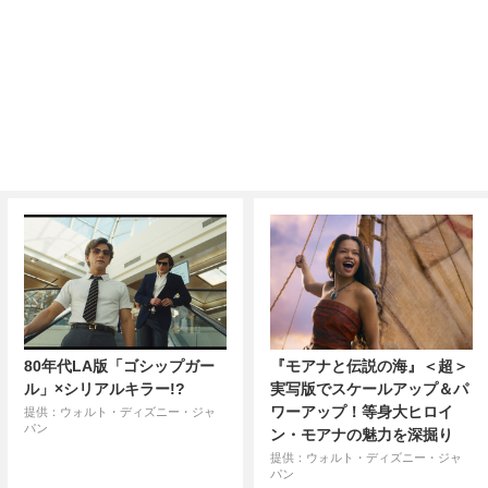
80年代LA版「ゴシップガー
『モアナと伝説の海』＜超＞
ル」×シリアルキラー!?
実写版でスケールアップ＆パ
ワーアップ！等身大ヒロイ
提供：ウォルト・ディズニー・ジャ
パン
ン・モアナの魅力を深掘り
提供：ウォルト・ディズニー・ジャ
パン