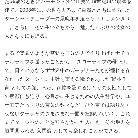
た56歳のときにバーモント州の山奥で18世紀風の農家を
建て、2008年にこの世を去るまで自然とともに暮らした
ターシャ・テューダーの最晩年を追ったドキュメンタリ
ー。さらに、その生い立ちから、魅力たっぷりの彼女の
人となりにも迫る。
まるで楽園のような空間を自分の力で作り上げたナチュ
ラルライフを送ったことから、“スローライフの母”とし
て、日本のみならず世界中のガーデナーたちが憧れる存
在だったターシャ。生計を支える糧でもあった“絵本作
家”としての顔、また、家族を愛するひとりの女性として
の素顔にも迫り、心豊かに生きるための人生哲学や、ユ
ーモアたっぷりの言葉の数々など、ひと言では語り尽く
せないターシャのさまざまな一面を紐解いていく。これ
までターシャのことを知らなかった人にも、その魅力を
垣間見られる“入門編”としても楽しむことができる。