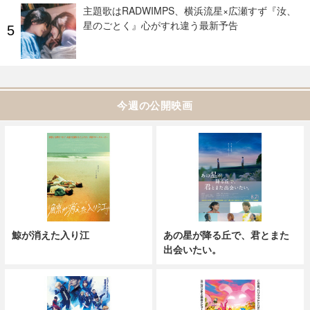
主題歌はRADWIMPS、横浜流星×広瀬すず『汝、
星のごとく』心がすれ違う最新予告
今週の公開映画
鯨が消えた入り江
あの星が降る丘で、君とまた
出会いたい。