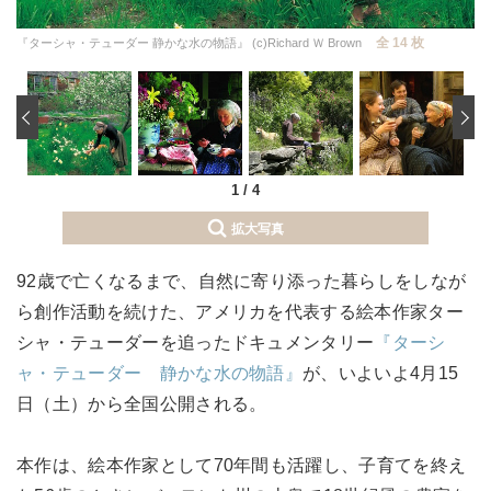
全 14 枚
『ターシャ・テューダー 静かな水の物語』 (c)Richard Ｗ Brown
‹
1
/
4
拡大写真
92歳で亡くなるまで、自然に寄り添った暮らしをしなが
ら創作活動を続けた、アメリカを代表する絵本作家ター
シャ・テューダーを追ったドキュメンタリー
『ターシ
ャ・テューダー 静かな水の物語』
が、いよいよ4月15
日（土）から全国公開される。
本作は、絵本作家として70年間も活躍し、子育てを終え