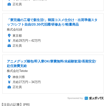
正社員
「寮完備の工場で新生活!」韓国コスメ仕分け・出荷準備スタ
ッフ/シフト自由/20.30代活躍/研修あり/軽量商品
株式会社緑
東京都
月給29万円～42万円
正社員
アニメグッズ梱包/即入寮OK/寮費無料/未経験歓迎/長期安定/
赴任旅費支給
株式会社Tetote
神奈川県
月給27万円～34万円
正社員
Sponsored by
【注目の記事】[PR]