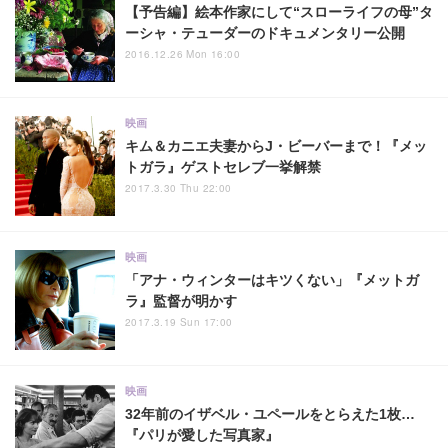
【予告編】絵本作家にして“スローライフの母”タ
ーシャ・テューダーのドキュメンタリー公開
2016.12.26 Mon 16:00
映画
キム＆カニエ夫妻からJ・ビーバーまで！『メッ
トガラ』ゲストセレブ一挙解禁
2017.3.30 Thu 22:00
映画
「アナ・ウィンターはキツくない」『メットガ
ラ』監督が明かす
2017.3.19 Sun 17:00
映画
32年前のイザベル・ユペールをとらえた1枚…
『パリが愛した写真家』