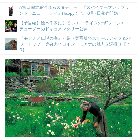
A賞は躍動感溢れるスタチュー！『スパイダーマン：ブラ
ンド・ニュー・デイ』Happyくじ、8月7日発売開始
【予告編】絵本作家にして“スローライフの母”ターシャ・
テューダーのドキュメンタリー公開
『モアナと伝説の海』＜超＞実写版でスケールアップ＆パ
ワーアップ！等身大ヒロイン・モアナの魅力を深掘り【P
R】