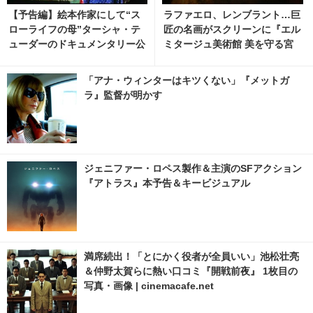
【予告編】絵本作家にして“ス
ラファエロ、レンブラント…巨
ローライフの母”ターシャ・テ
匠の名画がスクリーンに『エル
ューダーのドキュメンタリー公
ミタージュ美術館 美を守る宮
開
殿』本編映像
「アナ・ウィンターはキツくない」『メットガ
ラ』監督が明かす
ジェニファー・ロペス製作＆主演のSFアクション
『アトラス』本予告＆キービジュアル
満席続出！「とにかく役者が全員いい」池松壮亮
＆仲野太賀らに熱い口コミ『開戦前夜』 1枚目の
写真・画像 | cinemacafe.net