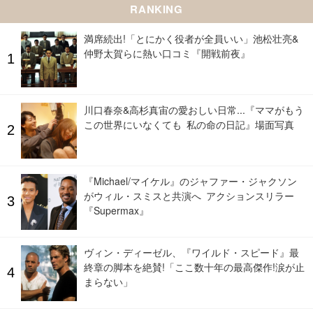
RANKING
満席続出!「とにかく役者が全員いい」池松壮亮&
仲野太賀らに熱い口コミ『開戦前夜』
川口春奈&高杉真宙の愛おしい日常...『ママがもう
この世界にいなくても 私の命の日記』場面写真
『Michael/マイケル』のジャファー・ジャクソン
がウィル・スミスと共演へ アクションスリラー
『Supermax』
ヴィン・ディーゼル、『ワイルド・スピード』最
終章の脚本を絶賛!「ここ数十年の最高傑作!涙が止
まらない」