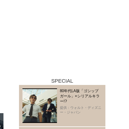
SPECIAL
80年代LA版「ゴシップ
ガール」×シリアルキラ
ー!?
提供：ウォルト・ディズニ
ー・ジャパン