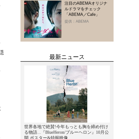
注目のABEMAオリジナ
ー
ルドラマをチェック
「ABEMA／Cafe」
と
提供：ABEMA
ー
隠
ー
て
に
ニ