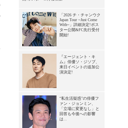
晴
れ
ま
ー