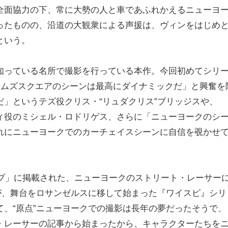
全面協力の下、常に大勢の人と車であふれかえるニューヨ
ったものの、沿道の大観衆による声援は、ヴィンをはじめ
という。
知っている名所で撮影を行っている本作。今回初めてシリ
イムズスクエアのシーンは最高にダイナミックだ」と興奮を
」というテズ役クリス・“リュダクリス”ブリッジスや、
ィ役のミシェル・ロドリゲス、さらに「ニューヨークのシ
れにニューヨークでのカーチェイスシーンに自信を覗かせ
イブ」に掲載された、ニューヨークのストリート・レーサー
が、舞台をロサンゼルスに移して始まった『ワイスピ』シリ
、“原点”ニューヨークでの撮影は長年の夢だったそうで、
・レーサーの記事から始まったから、キャラクターたちを