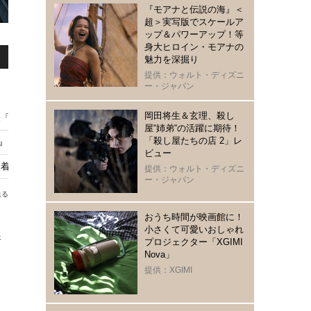
『モアナと伝説の海』＜
超＞実写版でスケールア
ップ＆パワーアップ！等
身大ヒロイン・モアナの
魅力を深掘り
提供：ウォルト・ディズニ
ー・ジャパン
岡田将生＆玄理、殺し
IDE CINEMA 2024」
屋“姉弟“の活躍に期待！
「殺し屋たちの店 2」レ
K』を楽しむ5つのポイント
ビュー
『ワイルド・スピード ICE BREAK』
提供：ウォルト・ディズニ
ー・ジャパン
送る
おうち時間が映画館に！
小さくて可愛いおしゃれ
所
プロジェクター「XGIMI
Nova」
ミ
提供：XGIMI