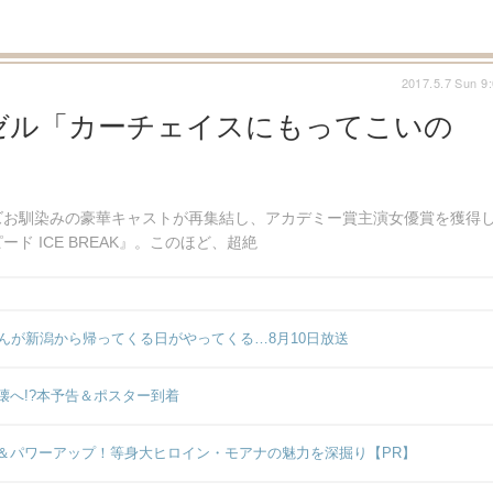
2017.5.7 Sun 9
ゼル「カーチェイスにもってこいの
ズお馴染みの豪華キャストが再集結し、アカデミー賞主演女優賞を獲得
 ICE BREAK』。このほど、超絶
んが新潟から帰ってくる日がやってくる…8月10日放送
へ!?本予告＆ポスター到着
＆パワーアップ！等身大ヒロイン・モアナの魅力を深掘り【PR】