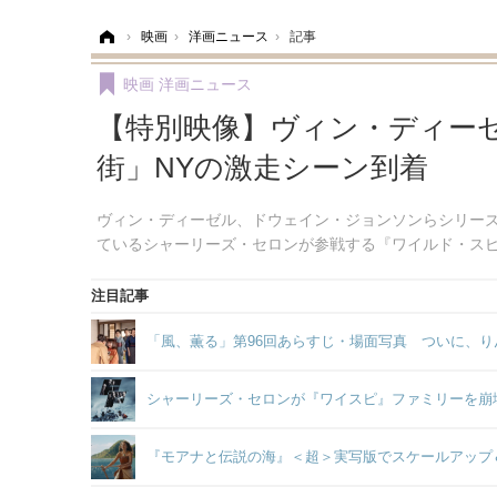
ホーム
›
映画
›
洋画ニュース
›
記事
映画
洋画ニュース
【特別映像】ヴィン・ディー
街」NYの激走シーン到着
ヴィン・ディーゼル、ドウェイン・ジョンソンらシリー
ているシャーリーズ・セロンが参戦する『ワイルド・スピード
注目記事
「風、薫る」第96回あらすじ・場面写真 ついに、り
シャーリーズ・セロンが『ワイスピ』ファミリーを崩壊
『モアナと伝説の海』＜超＞実写版でスケールアップ