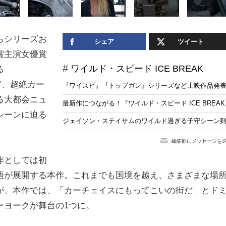
らシリーズお
シェア
ツイート
賞主演女優賞
ワイルド・スピード ICE BREAK
る
ど、超絶カー
『ワイスピ』『トップガン』シリーズなど上映作品発表「SEAS
る大都会ニュ
最新作につながる！『ワイルド・スピード ICE BREA
シーンに迫る
ジェイソン・ステイサムのワイルド過ぎる子守シーン到着！
編集部にメッセージを
作としては初
語が展開する本作。これまでも国境を越え、さまざまな場
が、本作では、「カーチェイスにもってこいの街だ」とド
ーヨークが舞台の1つに。