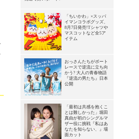
と
し
で
い
ィ
っ