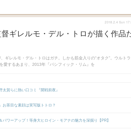
2018.2.4 Sun 17
監督ギレルモ・デル・トロが描く作品
、ギレルモ・デル・トロはガチ。しかも筋金入りの“オタク”。ウルトラ
を愛するあまり、2013年『パシフィック・リム』を
野太賀らに熱い口コミ『開戦前夜』
」お茶目な素顔は実写版トトロ？
＆パワーアップ！等身大ヒロイン・モアナの魅力を深掘り【PR】