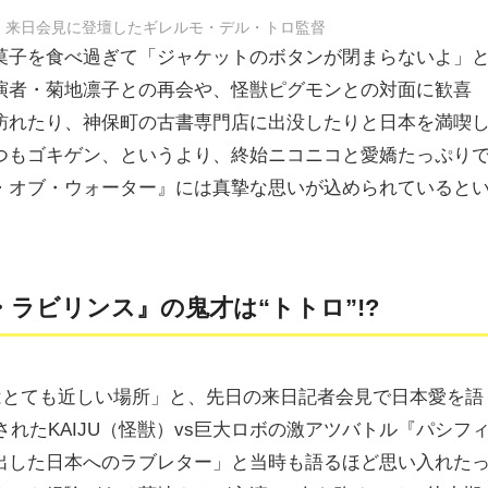
』来日会見に登壇したギレルモ・デル・トロ監督
菓子を食べ過ぎて「ジャケットのボタンが閉まらないよ」
演者・菊地凛子との再会や、怪獣ピグモンとの対面に歓喜
訪れたり、神保町の古書専門店に出没したりと日本を満喫
つもゴキゲン、というより、終始ニコニコと愛嬌たっぷり
・オブ・ウォーター』には真摯な思いが込められていると
ラビリンス』の鬼才は“トトロ”!?
こ日本はとても近しい場所」と、先日の来日記者会見で日本愛を語
されたKAIJU（怪獣）vs巨大ロボの激アツバトル『パシフ
出した日本へのラブレター」と当時も語るほど思い入れた