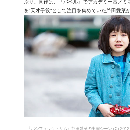
ぷり。同作は、『バベル』でアカデミー賞ノミ
を“天才子役”として注目を集めていた芦田愛菜
『パシフィック・リム』芦田愛菜の出演シーン (C) 2012 WARNE