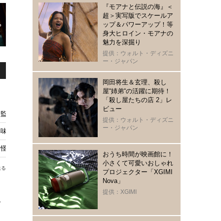
『モアナと伝説の海』＜
超＞実写版でスケールア
ップ＆パワーアップ！等
身大ヒロイン・モアナの
魅力を深掘り
提供：ウォルト・ディズニ
ー・ジャパン
岡田将生＆玄理、殺し
屋“姉弟“の活躍に期待！
「殺し屋たちの店 2」レ
ビュー
監督に 第78回全米監督協会賞（DGA賞）ノミネーション発表
提供：ウォルト・ディズニ
ー・ジャパン
味 ファンの間で期待高まる
怪物」『フランケンシュタイン』“怪物”の独白が響く本予告
おうち時間が映画館に！
小さくて可愛いおしゃれ
送る
プロジェクター「XGIMI
Nova」
提供：XGIMI
多