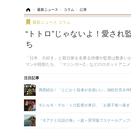
ホーム
›
最新ニュース
›
コラム
›
記事
最新ニュース
コラム
“トトロ”じゃないよ！愛され
ち
「日本、大好き」と親日家を名乗る俳優や監督は数多いが
マンや怪獣たち、「マジンガーZ」などのロボットアニメ
注目記事
満席続出！「とにかく役者が全員いい」池松壮亮＆仲
ギレルモ・デル・トロ監督が来日、「お菓子食べ過ぎ
『モアナと伝説の海』＜超＞実写版でスケールアップ