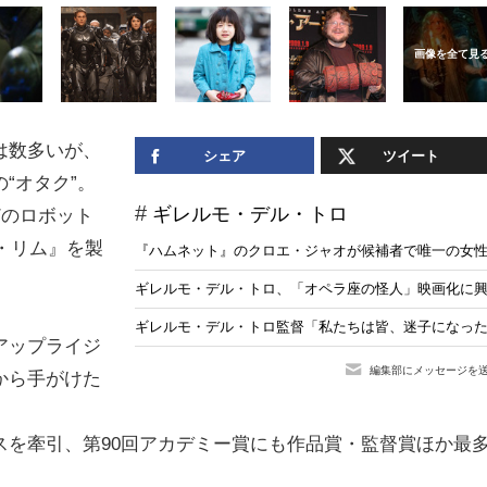
は数多いが、
シェア
ツイート
“オタク”。
ギレルモ・デル・トロ
どのロボット
・リム』を製
『ハムネット』のクロエ・ジャオが候補者で唯一の女性
。
ギレルモ・デル・トロ、「オペラ座の怪人」映画化に興
ギレルモ・デル・トロ監督「私たちは皆、迷子になった
アップライジ
編集部にメッセージを
から手がけた
スを牽引、第90回アカデミー賞にも作品賞・監督賞ほか最