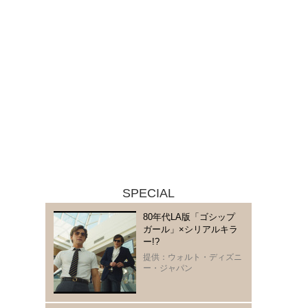
SPECIAL
80年代LA版「ゴシップ
ガール」×シリアルキラ
ー!?
提供：ウォルト・ディズニ
ー・ジャパン