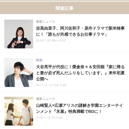
関連記事
最新ニュース
吉高由里子、阿川佐和子・原作ドラマで新米検事
に！「誰もが共感できるお仕事ドラマ」
2018.1.22 Mon 6:00
映画
大谷亮平が代役に！榮倉奈々＆安田顕『家に帰る
と妻が必ず死んだふりをしています。』来年初夏
公開へ
2017.11.14 Tue 5:00
最新ニュース
山崎賢人×広瀬アリスの謎解き学園エンターテイ
ンメント『氷菓』特典満載でBDに！
2018.1.12 Fri 0:00