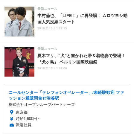
最新ニュース
中村倫也、「LIFE！」に再登場！ ムロツヨシ動
画人気投票スタート
2018.2.16 Fri 19:15
最新ニュース
夏木マリ、“犬”と書かれた帯＆着物姿で登場！
『犬ヶ島』 ベルリン国際映画祭
2018.2.16 Fri 19:00
コールセンター「テレフォンオペレーター」/未経験歓迎 ファ
ッション通販問合せ渋谷駅
株式会社オープンループパートナーズ
東京都
時給1,600円～
派遣社員