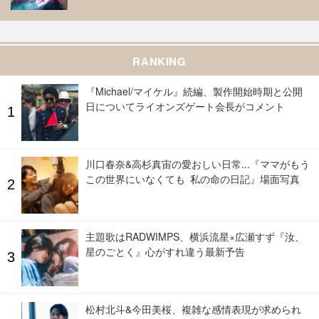
RANKING
『Michael/マイケル』続編、製作開始時期と公開
日についてライオンズゲート会長がコメント
川口春奈&高杉真宙の愛おしい日常...『ママがもう
この世界にいなくても 私の命の日記』場面写真
主題歌はRADWIMPS、横浜流星×広瀬すず『汝、
星のごとく』心がすれ違う最新予告
松村北斗&今田美桜、複雑な感情表現が求められ