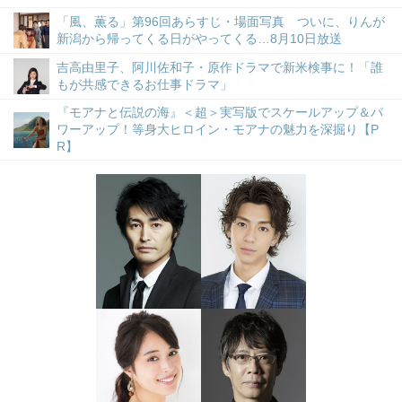
「風、薫る」第96回あらすじ・場面写真 ついに、りんが
新潟から帰ってくる日がやってくる…8月10日放送
吉高由里子、阿川佐和子・原作ドラマで新米検事に！「誰
もが共感できるお仕事ドラマ」
『モアナと伝説の海』＜超＞実写版でスケールアップ＆パ
ワーアップ！等身大ヒロイン・モアナの魅力を深掘り【P
R】