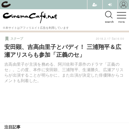
search
menu
※本サイトはアフィリエイト広告を利用しています
2018.2.17 Sat 6:00
スクープ
安田顕、吉高由里子とバディ！ 三浦翔平＆広
瀬アリスらも参加「正義のセ」
吉高由里子が主演を務める、阿川佐和子原作のドラマ「正義の
セ」。この度、本作に安田顕、三浦翔平、生瀬勝久、広瀬アリス
らが出演することが明らかに。また出演が決定した俳優陣からコ
メントも到着した。
注目記事