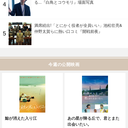
る...『白鳥とコウモリ』場面写真
満席続出!「とにかく役者が全員いい」池松壮亮&
仲野太賀らに熱い口コミ『開戦前夜』
今週の公開映画
鯨が消えた入り江
あの星が降る丘で、君とまた
出会いたい。