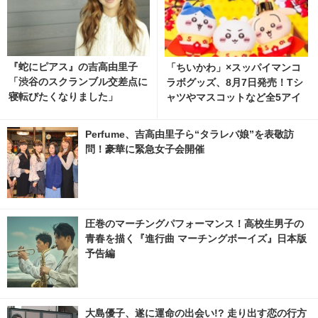
『蛇にピアス』の吉高由里子
「ちいかわ」×スッパイマンコ
「渋谷のスクランブル交差点に
ラボグッズ、8月7日発売！Tシ
寝転びたくなりました」
ャツやマスコットなど全5アイ
テム
Perfume、吉高由里子ら“タラレバ娘”を表敬訪
問！豪華に緊急女子会開催
圧巻のマーチングパフォーマンス！高校生男子の
青春を描く『進行曲 マーチングボーイズ』日本版
予告編
大島優子、遂に運命の出会い!? 走り出す恋の行方