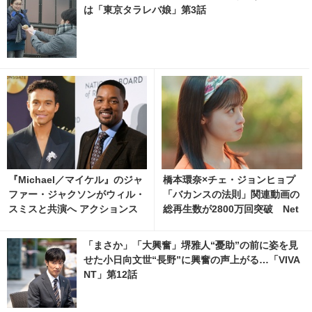
は「東京タラレバ娘」第3話
『Michael／マイケル』のジャ
橋本環奈×チェ・ジョンヒョプ
ファー・ジャクソンがウィル・
「バカンスの法則」関連動画の
スミスと共演へ アクションス
総再生数が2800万回突破 Net
リラー『Supermax』
flixでも反響
「まさか」「大興奮」堺雅人“憂助”の前に姿を見
せた小日向文世“長野”に興奮の声上がる…「VIVA
NT」第12話