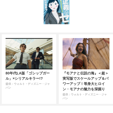
80年代LA版「ゴシップガー
『モアナと伝説の海』＜超＞
ル」×シリアルキラー!?
実写版でスケールアップ＆パ
ワーアップ！等身大ヒロイ
提供：ウォルト・ディズニー・ジャ
パン
ン・モアナの魅力を深掘り
提供：ウォルト・ディズニー・ジャ
パン