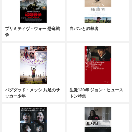
プリミティヴ・ウォー 恐竜戦
白パンと独裁者
争
バグダッド・メッシ 片足のサ
生誕120年 ジョン・ヒュース
ッカー少年
トン特集