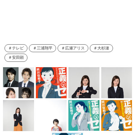
テレビ
三浦翔平
広瀬アリス
大杉漣
安田顕