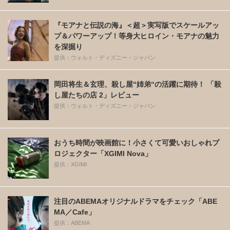
『モアナと伝説の海』＜超＞実写版でスケールアッ
プ＆パワーアップ！等身大ヒロイン・モアナの魅力
を深掘り
提供：ウォルト・ディズニー・ジャパン
岡田将生＆玄理、殺し屋“姉弟“の活躍に期待！ 「殺
し屋たちの店 2」レビュー
提供：ウォルト・ディズニー・ジャパン
おうち時間が映画館に！小さくて可愛いおしゃれプ
ロジェクター「XGIMI Nova」
提供：XGIMI
注目のABEMAオリジナルドラマをチェック「ABE
MA／Cafe」
提供：ABEMA