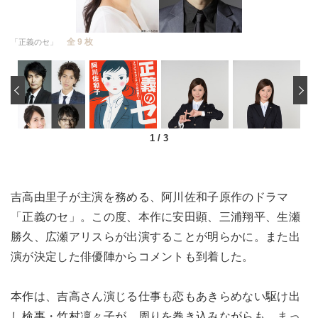
全 9 枚
「正義のセ」
‹
1
/
3
吉高由里子が主演を務める、阿川佐和子原作のドラマ
「正義のセ」。この度、本作に安田顕、三浦翔平、生瀬
勝久、広瀬アリスらが出演することが明らかに。また出
演が決定した俳優陣からコメントも到着した。
本作は、吉高さん演じる仕事も恋もあきらめない駆け出
し検事・竹村凜々子が、周りを巻き込みながらも、まっ