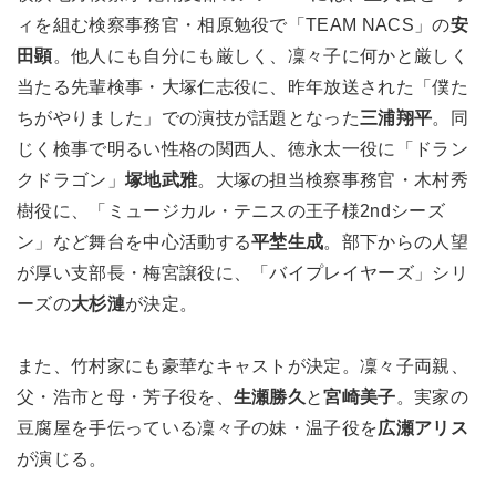
ィを組む検察事務官・相原勉役で「TEAM NACS」の
安
田顕
。他人にも自分にも厳しく、凜々子に何かと厳しく
当たる先輩検事・大塚仁志役に、昨年放送された「僕た
ちがやりました」での演技が話題となった
三浦翔平
。同
じく検事で明るい性格の関西人、徳永太一役に「ドラン
クドラゴン」
塚地武雅
。大塚の担当検察事務官・木村秀
樹役に、「ミュージカル・テニスの王子様2ndシーズ
ン」など舞台を中心活動する
平埜生成
。部下からの人望
が厚い支部長・梅宮譲役に、「バイプレイヤーズ」シリ
ーズの
大杉漣
が決定。
また、竹村家にも豪華なキャストが決定。凜々子両親、
父・浩市と母・芳子役を、
生瀬勝久
と
宮崎美子
。実家の
豆腐屋を手伝っている凜々子の妹・温子役を
広瀬アリス
が演じる。