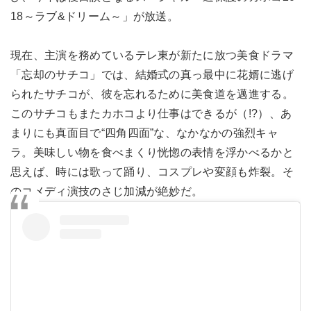
18～ラブ&ドリーム～」が放送。
現在、主演を務めているテレ東が新たに放つ美食ドラマ
「忘却のサチコ」では、結婚式の真っ最中に花婿に逃げ
られたサチコが、彼を忘れるために美食道を邁進する。
このサチコもまたカホコより仕事はできるが（!?）、あ
まりにも真面目で“四角四面”な、なかなかの強烈キャ
ラ。美味しい物を食べまくり恍惚の表情を浮かべるかと
思えば、時には歌って踊り、コスプレや変顔も炸裂。そ
のコメディ演技のさじ加減が絶妙だ。