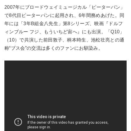
2007年にブロードウェイミュージカル「ピーターパン」
で8代目ピーターパンに起用され、6年間務めあげた。同
年には「3年B組金八先生」第8シリーズ、映画『ドルフ
ィンブルー フジ、もういちど宙へ』にも出演。「Q10」
（10）で共演した前田敦子、柄本時生、池松壮亮との通
称“ブス会”の交流は多くのファンにお馴染み。