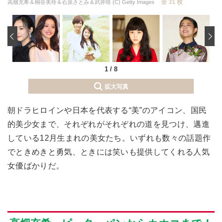
全 31 枚
高畑充希＆桐谷美玲＆石原さとみ＆武井咲 (C) Getty Images
‹
1
/
8
拡大写真
朝ドラヒロインや日本を代表する“美”のアイコン、国民
的美少女まで、それぞれがそれぞれの道を見つけ、邁進
している12月生まれの美女たち。いずれも数々の話題作
でときめきと勇気、ときには笑いも提供してくれる人気
女優ばかりだ。