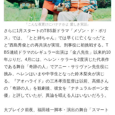
『こんな夜更けにバナナかよ 愛しき実話』
さらに1月スタートのTBS新ドラマ「メゾン・ド・ポリ
ス」では、「とと姉ちゃん」では早くに亡くなった“と
と”西島秀俊との再共演が実現、刑事役に初挑戦する。T
BS連続ドラマのレギュラー出演は「金八先生」以来約10
年ぶりだ。4月には、ヘレン・ケラーを2度演じた代表作
である舞台「奇跡の人」でアニー・サリヴァン先生役に
挑み、ヘレンはいまや中学生となった鈴木梨央が演じ
る。『アオハライド』の三木孝浩監督は以前、高畑さん
の「奇跡の人」を観劇後、彼女を「ナチュラルボーン女
優」と評していたが、異論を唱える人はいないだろう。
大ブレイク前夜、福田雄一脚本・演出の舞台「スマート