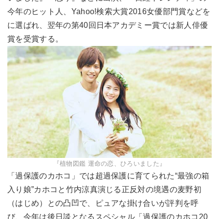
今年のヒット人、Yahoo!検索大賞2016女優部門賞などを
に選ばれ、翌年の第40回日本アカデミー賞では新人俳優
賞を受賞する。
『植物図鑑 運命の恋、ひろいました』
「過保護のカホコ」では超過保護に育てられた“最強の箱
入り娘”カホコと竹内涼真演じる正反対の境遇の麦野初
（はじめ）との凸凹で、ピュアな掛け合いが評判を呼
び、今年は後日談となるスペシャル「過保護のカホコ20