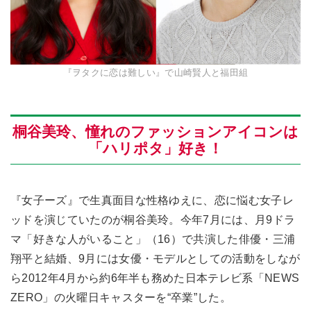
『ヲタクに恋は難しい』で山崎賢人と福田組
桐谷美玲、憧れのファッションアイコンは
「ハリポタ」好き！
『女子ーズ』で生真面目な性格ゆえに、恋に悩む女子レ
ッドを演じていたのが桐谷美玲。今年7月には、月9ドラ
マ「好きな人がいること」（16）で共演した俳優・三浦
翔平と結婚、9月には女優・モデルとしての活動をしなが
ら2012年4月から約6年半も務めた日本テレビ系「NEWS
ZERO」の火曜日キャスターを“卒業”した。