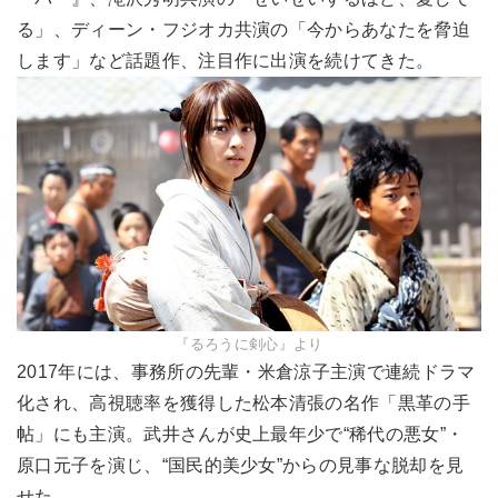
る」、ディーン・フジオカ共演の「今からあなたを脅迫
します」など話題作、注目作に出演を続けてきた。
『るろうに剣心』より
2017年には、事務所の先輩・米倉涼子主演で連続ドラマ
化され、高視聴率を獲得した松本清張の名作「黒革の手
帖」にも主演。武井さんが史上最年少で“稀代の悪女”・
原口元子を演じ、“国民的美少女”からの見事な脱却を見
せた。