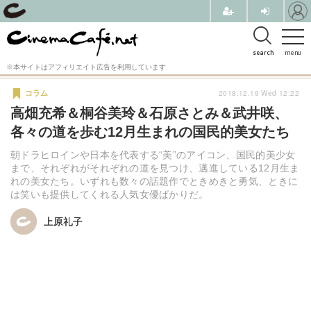
search
menu
※本サイトはアフィリエイト広告を利用しています
2018.12.19 Wed 12:22
コラム
高畑充希＆桐谷美玲＆石原さとみ＆武井咲、
各々の道を歩む12月生まれの国民的美女たち
朝ドラヒロインや日本を代表する“美”のアイコン、国民的美少女
まで、それぞれがそれぞれの道を見つけ、邁進している12月生ま
れの美女たち。いずれも数々の話題作でときめきと勇気、ときに
は笑いも提供してくれる人気女優ばかりだ。
上原礼子
上原礼子