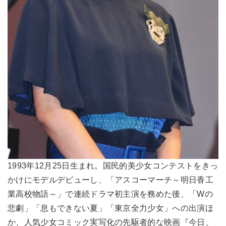
1993年12月25日生まれ。国民的美少女コンテストをきっ
かけにモデルデビューし、「アスコーマーチ～明日香工
業高校物語～」で連続ドラマ初主演を務めた後、「Wの
悲劇」「息もできない夏」「東京全力少女」への出演ほ
か、人気少女コミック実写化の先駆者的な映画『今日、