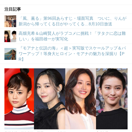
注目記事
「風、薫る」第96回あらすじ・場面写真 ついに、りんが
新潟から帰ってくる日がやってくる…8月10日放送
高畑充希＆山崎賢人がラブコメに挑戦！「ヲタクに恋は難
しい」を福田雄一が実写化
『モアナと伝説の海』＜超＞実写版でスケールアップ＆パ
ワーアップ！等身大ヒロイン・モアナの魅力を深掘り【P
R】