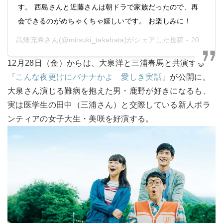
す。 西島さんと近藤さんは朝ドラで家族だったので、再
会できるのがめちゃくちゃ嬉しいです。 お楽しみに！
高畑充希
さん(@mitsuki_takahata)がシェアした投稿 -
2018年10月月19日午後4時50分PDT
12月28日（金）からは、大泉洋と三浦春馬と共演する
『こんな夜更けにバナナかよ 愛しき実話』
が公開に。
大泉さん演じる難病を抱えた男・鹿野が好きになるも、
実は医学生の田中（三浦さん）と交際している新人ボラ
ンティアの女子大生・美咲を好演する。