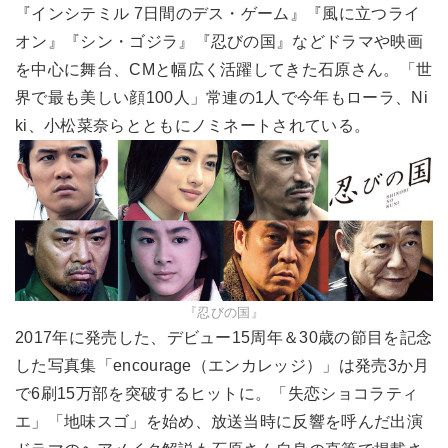
『インシテミル 7日間のデス・ゲーム』『風に立つライ
オン』『シン・ゴジラ』『忍びの国』などドラマや映画
を中心に舞台、CMと幅広く活躍してきた石原さん。「世
界で最も美しい顔100人」常連の1人で今年もローラ、Ni
ki、小松菜奈らとともにノミネートされている。
『忍びの国』
2017年に発売した、デビュー15周年＆30歳の節目を記念
した写真集「encourage（エンカレッジ）」は発売3か月
で6刷15万部を突破するヒットに。「失恋ショコラティ
エ」「地味スゴ」を始め、放送当時に反響を呼んだ出演