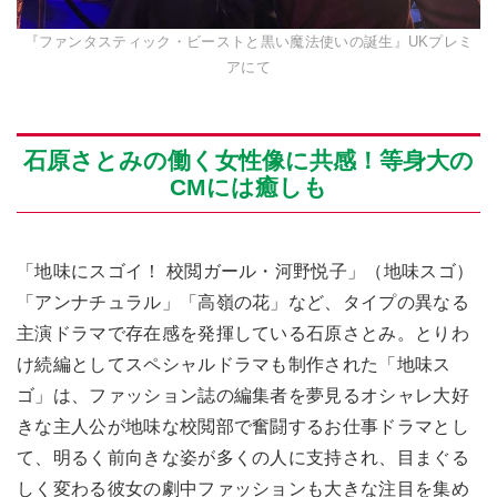
『ファンタスティック・ビーストと黒い魔法使いの誕生』UKプレミ
アにて
石原さとみの働く女性像に共感！等身大の
CMには癒しも
「地味にスゴイ！ 校閲ガール・河野悦子」（地味スゴ）
「アンナチュラル」「高嶺の花」など、タイプの異なる
主演ドラマで存在感を発揮している石原さとみ。とりわ
け続編としてスペシャルドラマも制作された「地味ス
ゴ」は、ファッション誌の編集者を夢見るオシャレ大好
きな主人公が地味な校閲部で奮闘するお仕事ドラマとし
て、明るく前向きな姿が多くの人に支持され、目まぐる
しく変わる彼女の劇中ファッションも大きな注目を集め