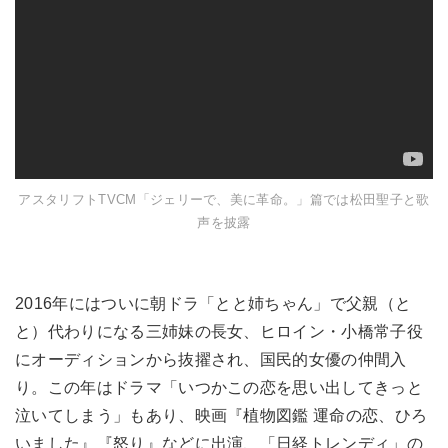
アスタリフトTVCM「ジェリーで、美に革命。」篇では松田聖子と歌
声を披露
2016年にはついに朝ドラ「とと姉ちゃん」で父親（と
と）代わりになる三姉妹の長女、ヒロイン・小橋常子役
にオーディションから抜擢され、国民的女優の仲間入
り。この年はドラマ「いつかこの恋を思い出してきっと
泣いてしまう」もあり、映画『植物図鑑 運命の恋、ひろ
いました』『怒り』などに出演、「日経トレンディ」の