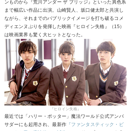
ンものから『荒川アンダー ザ ブリッジ』といった異色系
まで幅広い作品に出演。山崎賢人、坂口健太郎と共演し
ながら、それまでのパブリックイメージを打ち破るコメ
ディエンヌぶりを発揮した映画『ヒロイン失格』（15）
は映画業界も驚く大ヒットとなった。
『ヒロイン失格』
最近では「ハリー・ポッター」魔法ワールド公式アンバ
サダーにも起用され、最新作
『ファンタスティック・ビ