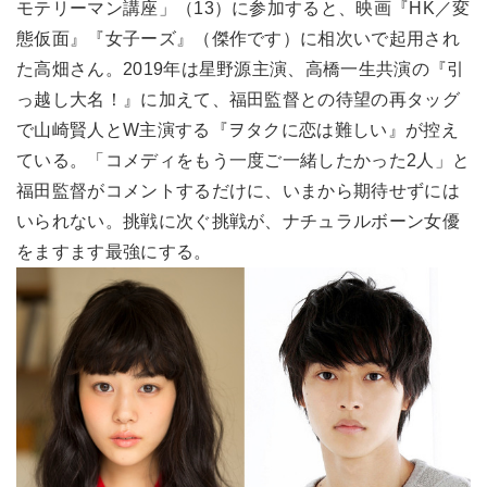
モテリーマン講座」（13）に参加すると、映画『HK／変
態仮面』『女子ーズ』（傑作です）に相次いで起用され
た高畑さん。2019年は星野源主演、高橋一生共演の『引
っ越し大名！』に加えて、福田監督との待望の再タッグ
で山崎賢人とW主演する『ヲタクに恋は難しい』が控え
ている。「コメディをもう一度ご一緒したかった2人」と
福田監督がコメントするだけに、いまから期待せずには
いられない。挑戦に次ぐ挑戦が、ナチュラルボーン女優
をますます最強にする。