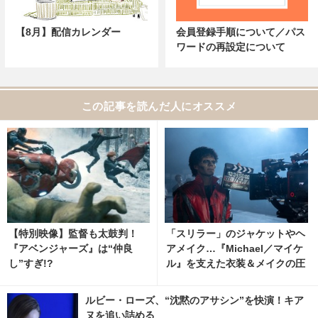
【8月】配信カレンダー
会員登録手順について／パス
ワードの再設定について
この記事を読んだ人にオススメ
【特別映像】監督も太鼓判！
「スリラー」のジャケットやヘ
『アベンジャーズ』は“仲良
アメイク…『Michael／マイケ
し”すぎ!?
ル』を支えた衣装＆メイクの圧
倒的リアリティに迫る
ルビー・ローズ、“沈黙のアサシン”を快演！キア
ヌを追い詰める