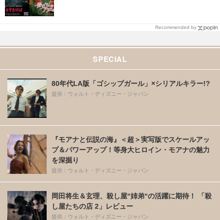
Recommended by
SPECIAL
80年代LA版「ゴシップガール」×シリアルキラー!?
提供：ウォルト・ディズニー・ジャパン
『モアナと伝説の海』＜超＞実写版でスケールアッ
プ＆パワーアップ！等身大ヒロイン・モアナの魅力
を深掘り
提供：ウォルト・ディズニー・ジャパン
岡田将生＆玄理、殺し屋“姉弟“の活躍に期待！ 「殺
し屋たちの店 2」レビュー
提供：ウォルト・ディズニー・ジャパン