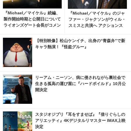
『Michael／マイケル』続編、
『Michael／マイケル』のジャ
製作開始時期と公開日について
ファー・ジャクソンがウィル・
ライオンズゲート会長がコメン
スミスと共演へ アクションス
ト 3枚目の写真・画像 | cinem
リラー『Supermax』
acafe.net
【特別映像】松山ケンイチ、出身の“青森弁”で新
キャラ熱演！『怪盗グルー』
リーアム・ニーソン、病に侵されながら裏社会で
生きる孤高の運び屋に『ハードボイルド』10月公
開決定
スタジオジブリ『耳をすませば』『借りぐらしの
アリエッティ』4Kデジタルリマスター IMAX上映
決定