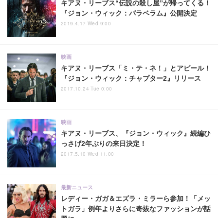
キアヌ・リーブス“伝説の殺し屋”が帰ってくる！
『ジョン・ウィック：パラベラム』公開決定
2019.4.17 Wed 9:00
映画
キアヌ・リーブス「ミ・テ・ネ！」とアピール！
『ジョン・ウィック：チャプター2』リリース
2017.10.24 Tue 0:00
映画
キアヌ・リーブス、『ジョン・ウィック』続編ひ
っさげ2年ぶりの来日決定！
2017.5.10 Wed 11:00
最新ニュース
レディー・ガガ＆エズラ・ミラーら参加！「メッ
トガラ」例年よりさらに奇抜なファッションが話