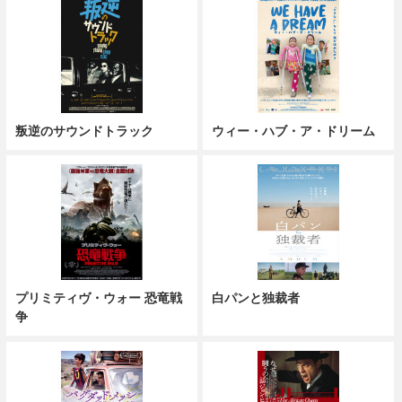
叛逆のサウンドトラック
ウィー・ハブ・ア・ドリーム
プリミティヴ・ウォー 恐竜戦
白パンと独裁者
争