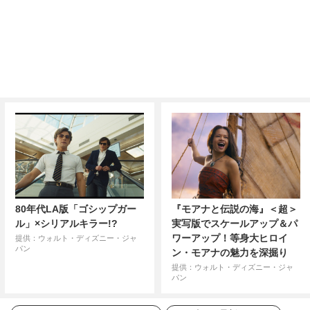
80年代LA版「ゴシップガー
『モアナと伝説の海』＜超＞
ル」×シリアルキラー!?
実写版でスケールアップ＆パ
ワーアップ！等身大ヒロイ
提供：ウォルト・ディズニー・ジャ
パン
ン・モアナの魅力を深掘り
提供：ウォルト・ディズニー・ジャ
パン