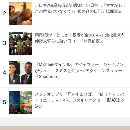
川口春奈&高杉真宙の愛おしい日常...『ママがもう
この世界にいなくても 私の命の日記』場面写真
満席続出!「とにかく役者が全員いい」池松壮亮&
仲野太賀らに熱い口コミ『開戦前夜』
『Michael/マイケル』のジャファー・ジャクソン
がウィル・スミスと共演へ アクションスリラー
『Supermax』
スタジオジブリ『耳をすませば』『借りぐらしの
アリエッティ』4Kデジタルリマスター IMAX上映
決定