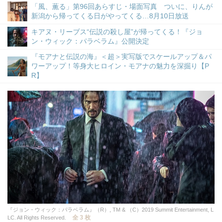
「風、薫る」第96回あらすじ・場面写真 ついに、りんが
新潟から帰ってくる日がやってくる…8月10日放送
キアヌ・リーブス“伝説の殺し屋”が帰ってくる！『ジョ
ン・ウィック：パラベラム』公開決定
『モアナと伝説の海』＜超＞実写版でスケールアップ＆パ
ワーアップ！等身大ヒロイン・モアナの魅力を深掘り【P
R】
『ジョン・ウィック：パラベラム』（R）, TM & （C）2019 Summit Entertainment, L
全 3 枚
LC. All Rights Reserved.