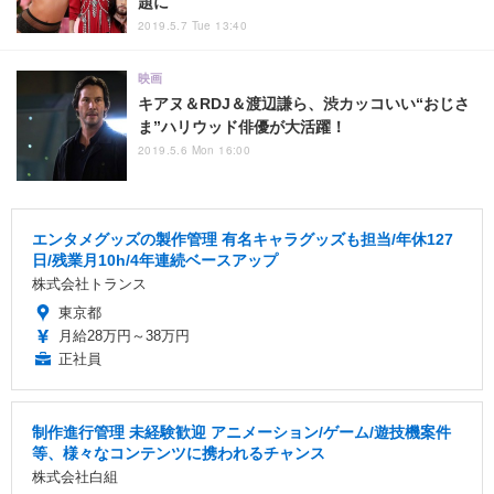
題に
2019.5.7 Tue 13:40
映画
キアヌ＆RDJ＆渡辺謙ら、渋カッコいい“おじさ
ま”ハリウッド俳優が大活躍！
2019.5.6 Mon 16:00
エンタメグッズの製作管理 有名キャラグッズも担当/年休127
日/残業月10h/4年連続ベースアップ
株式会社トランス
東京都
月給28万円～38万円
正社員
制作進行管理 未経験歓迎 アニメーション/ゲーム/遊技機案件
等、様々なコンテンツに携われるチャンス
株式会社白組