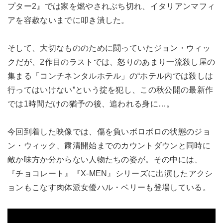
プター2』では家を燃やされぶち切れ、イタリアンマフィ
アを容赦ないまでに叩き潰した。
そして、大切なもののために闘っていたジョン・ウィッ
クだが、2作目のラストでは、怒りのあまり一流殺し屋の
集まる「コンチネンタルホテル」の“ホテル内では殺しは
行ってはいけない”という掟を犯し、この秋公開の最新作
では1時間だけの猶予の後、追われる身に…。
今回到着した映像では、傷を負いボロボロの状態のジョ
ン・ウィック、粛清開始までのカウントダウンと同時に
敵か味方か分からない人物たちの姿が。その中には、
『チョコレート』『X-MEN』シリーズに出演したアクシ
ョンもこなす肉体派女優ハル・ベリーも登場している。