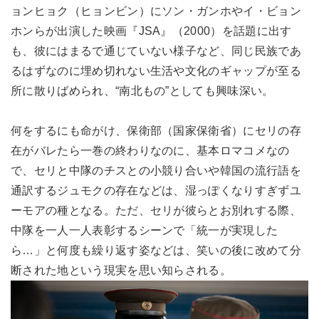
ョンヒョク（ヒョンビン）にソン・ガンホやイ・ビョン
ホンらが出演した映画『JSA』（2000）を話題に出す
も、彼にはまるで通じていない様子など、同じ民族であ
るはずなのに埋め切れない生活や文化のギャップが至る
所に散りばめられ、“南北もの”としても興味深い。
何をするにも命がけ、保衛部（国家保衛省）にセリの存
在がバレたら一巻の終わりなのに、基本ロマコメなの
で、セリと中隊のチスとの小競り合いや韓国の流行語を
通訳するジュモクの存在などは、湿っぽくなりすぎずユ
ーモアの種となる。ただ、セリが彼らとお別れする際、
中隊を一人一人表彰するシーンで「統一が実現した
ら…」と何度も繰り返す姿などは、笑いの後に改めて分
断された地という現実を思い知らされる。