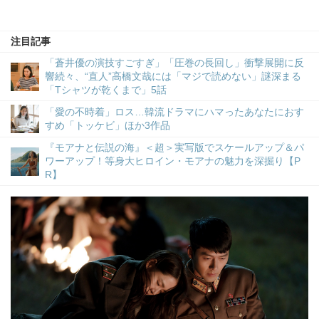
注目記事
「蒼井優の演技すごすぎ」「圧巻の長回し」衝撃展開に反
響続々、“直人”高橋文哉には「マジで読めない」謎深まる
「Tシャツが乾くまで」5話
「愛の不時着」ロス…韓流ドラマにハマったあなたにおす
すめ「トッケビ」ほか3作品
『モアナと伝説の海』＜超＞実写版でスケールアップ＆パ
ワーアップ！等身大ヒロイン・モアナの魅力を深掘り【P
R】