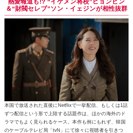
熱愛報道も!? “イケメン将校”ヒョンビン
＆“財閥セレブ”ソン・イェジンが相性抜群
本国で放送された直後にNetflixで一挙配信、もしくは1話
ずつ配信という形で上陸する話題作は、ほかの海外のド
ラマでもよく見られるケース。本作も例にもれず、韓国
のケーブルテレビ局「tvN」にて徐々に視聴者を引きつ