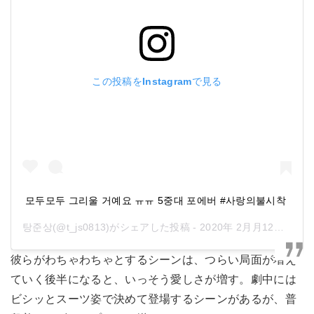
この投稿をInstagramで見る
모두모두 그리울 거예요 ㅠㅠ 5중대 포에버 #사랑의불시착
탕준상
(@t_js0813)がシェアした投稿 -
2020年 2月月12日午前3時37分PST
彼らがわちゃわちゃとするシーンは、つらい局面が増え
ていく後半になると、いっそう愛しさが増す。劇中には
ビシッとスーツ姿で決めて登場するシーンがあるが、普