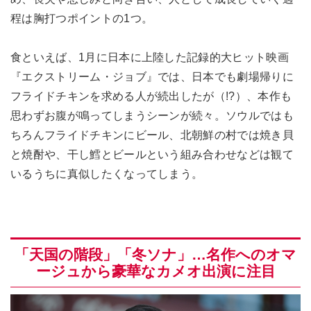
程は胸打つポイントの1つ。
食といえば、1月に日本に上陸した記録的大ヒット映画
『エクストリーム・ジョブ』では、日本でも劇場帰りに
フライドチキンを求める人が続出したが（!?）、本作も
思わずお腹が鳴ってしまうシーンが続々。ソウルではも
ちろんフライドチキンにビール、北朝鮮の村では焼き貝
と焼酎や、干し鱈とビールという組み合わせなどは観て
いるうちに真似したくなってしまう。
「天国の階段」「冬ソナ」…名作へのオマ
ージュから豪華なカメオ出演に注目