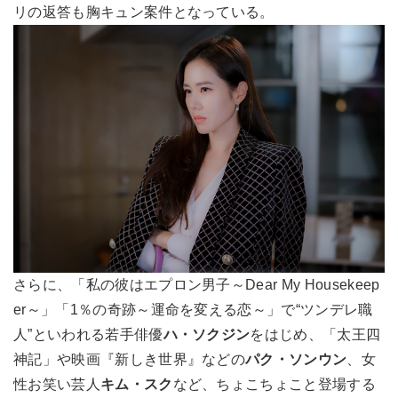
リの返答も胸キュン案件となっている。
さらに、「私の彼はエプロン男子～Dear My Housekeep
er～」「1％の奇跡～運命を変える恋～」で“ツンデレ職
人”といわれる若手俳優
ハ・ソクジン
をはじめ、「太王四
神記」や映画『新しき世界』などの
パク・ソンウン
、女
性お笑い芸人
キム・スク
など、ちょこちょこと登場する