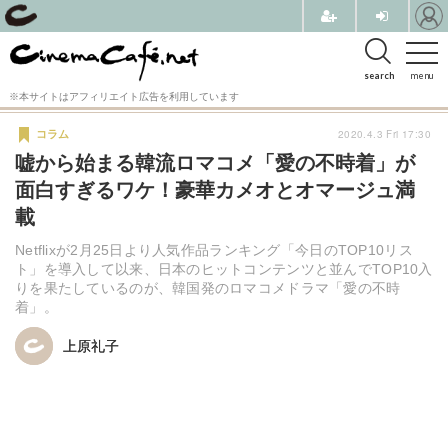
search
menu
※本サイトはアフィリエイト広告を利用しています
2020.4.3 Fri 17:30
コラム
嘘から始まる韓流ロマコメ「愛の不時着」が
面白すぎるワケ！豪華カメオとオマージュ満
載
Netflixが2月25日より人気作品ランキング「今日のTOP10リス
ト」を導入して以来、日本のヒットコンテンツと並んでTOP10入
りを果たしているのが、韓国発のロマコメドラマ「愛の不時
着」。
上原礼子
上原礼子