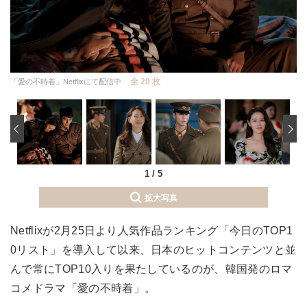
全 20 枚
「愛の不時着」Netflixにて配信中
‹
1
/
5
拡大写真
Netflixが2月25日より人気作品ランキング「今日のTOP1
0リスト」を導入して以来、日本のヒットコンテンツと並
んで常にTOP10入りを果たしているのが、韓国発のロマ
コメドラマ「愛の不時着」。