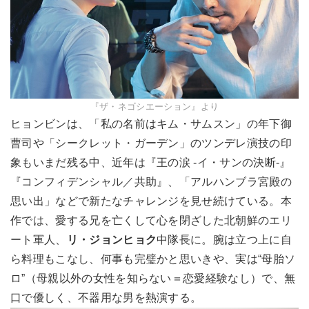
『ザ・ネゴシエーション』より
ヒョンビンは、「私の名前はキム・サムスン」の年下御
曹司や「シークレット・ガーデン」のツンデレ演技の印
象もいまだ残る中、近年は『王の涙 -イ・サンの決断-』
『コンフィデンシャル／共助』、「アルハンブラ宮殿の
思い出」などで新たなチャレンジを見せ続けている。本
作では、愛する兄を亡くして心を閉ざした北朝鮮のエリ
ート軍人、
リ・ジョンヒョク
中隊長に。腕は立つ上に自
ら料理もこなし、何事も完璧かと思いきや、実は“母胎ソ
ロ”（母親以外の女性を知らない＝恋愛経験なし）で、無
口で優しく、不器用な男を熱演する。