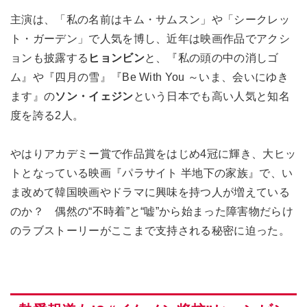
主演は、「私の名前はキム・サムスン」や「シークレッ
ト・ガーデン」で人気を博し、近年は映画作品でアクシ
ョンも披露する
ヒョンビン
と、『私の頭の中の消しゴ
ム』や『四月の雪』『Be With You ～いま、会いにゆき
ます』の
ソン・イェジン
という日本でも高い人気と知名
度を誇る2人。
やはりアカデミー賞で作品賞をはじめ4冠に輝き、大ヒッ
トとなっている映画『パラサイト 半地下の家族』で、い
ま改めて韓国映画やドラマに興味を持つ人が増えている
のか？ 偶然の“不時着”と“嘘”から始まった障害物だらけ
のラブストーリーがここまで支持される秘密に迫った。