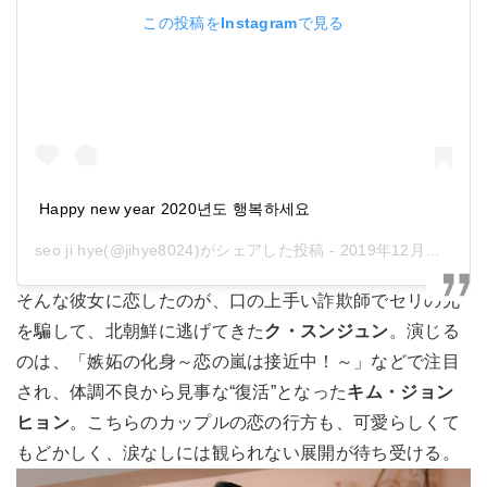
この投稿をInstagramで見る
Happy new year 2020년도 행복하세요
seo ji hye
(@jihye8024)がシェアした投稿 -
2019年12月月31日午後10時45分PST
そんな彼女に恋したのが、口の上手い詐欺師でセリの兄
を騙して、北朝鮮に逃げてきた
ク・スンジュン
。演じる
のは、「嫉妬の化身～恋の嵐は接近中！～」などで注目
され、体調不良から見事な“復活”となった
キム・ジョン
ヒョン
。こちらのカップルの恋の行方も、可愛らしくて
もどかしく、涙なしには観られない展開が待ち受ける。