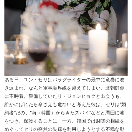
ある日、ユン・セリはパラグライダーの最中に竜巻に巻
き込まれ、なんと軍事境界線を越えてしまい、北朝鮮側
に不時着。警備していたリ・ジョンヒョクと出会うも、
誰かにばれたら命さえも危ないと考えた彼は、セリは“婚
約者”だの、“南（韓国）からきたスパイ”などと周囲に嘘
をつき、保護することに。一方、韓国では財閥の相続を
めぐってセリの突然の失踪を利用しようとする不穏な動