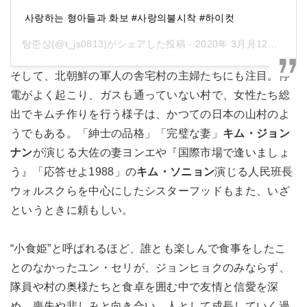
사랑하는 형아들과 화보 #사랑의불시착 #하이컷
탕준상
(@t_js0813)がシェアした投稿 -
2020年 3月月12日午後10時46分PDT
そして、北朝鮮の軍人の舎宅村の主婦たちにも注目。停
電がよく起こり、ガスも通っていない村で、女性たち総
出でキムチ作りを行う様子は、かつての日本の山村のよ
うでもある。「紳士の品格」「完璧な妻」
キム・ジョン
ナン
が演じる大佐の妻ヨンエや『国際市場で逢いましょ
う』「応答せよ1988」の
キム・ソニョン
演じる人民班長
ウォルスクらを中心にしたシスターフッドもまた、いざ
というときに頼もしい。
“小食姫”と呼ばれるほど、誰とも楽しんで食事をしたこ
とのなかったユン・セリが、ジョンヒョクのみならず、
隊員や村の奥様たちと食卓を囲む中で友情と信愛を深
め、喪失や悲しみと向き合い、人として成長していく過