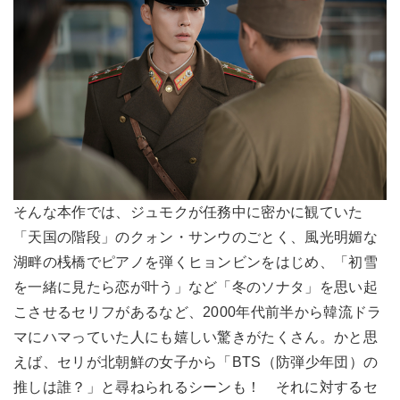
そんな本作では、ジュモクが任務中に密かに観ていた
「天国の階段」のクォン・サンウのごとく、風光明媚な
湖畔の桟橋でピアノを弾くヒョンビンをはじめ、「初雪
を一緒に見たら恋が叶う」など「冬のソナタ」を思い起
こさせるセリフがあるなど、2000年代前半から韓流ドラ
マにハマっていた人にも嬉しい驚きがたくさん。かと思
えば、セリが北朝鮮の女子から「BTS（防弾少年団）の
推しは誰？」と尋ねられるシーンも！ それに対するセ