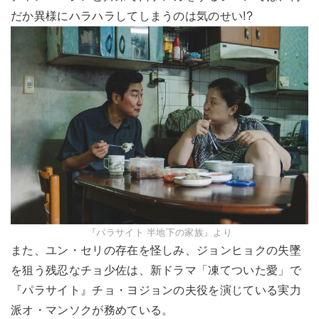
だか異様にハラハラしてしまうのは気のせい!?
『パラサイト 半地下の家族』より
また、ユン・セリの存在を怪しみ、ジョンヒョクの失墜
を狙う残忍なチョ少佐は、新ドラマ「凍てついた愛」で
『パラサイト』チョ・ヨジョンの夫役を演じている実力
派オ・マンソクが務めている。