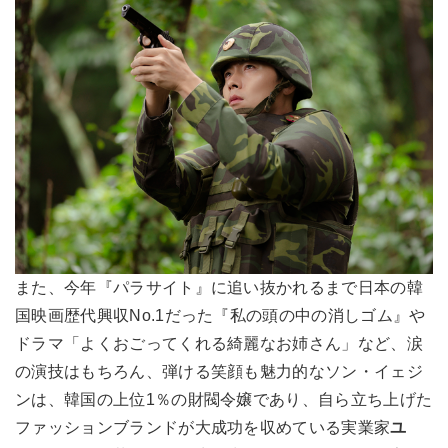
また、今年『パラサイト』に追い抜かれるまで日本の韓
国映画歴代興収No.1だった『私の頭の中の消しゴム』や
ドラマ「よくおごってくれる綺麗なお姉さん」など、涙
の演技はもちろん、弾ける笑顔も魅力的なソン・イェジ
ンは、韓国の上位1％の財閥令嬢であり、自ら立ち上げた
ファッションブランドが大成功を収めている実業家
ユ