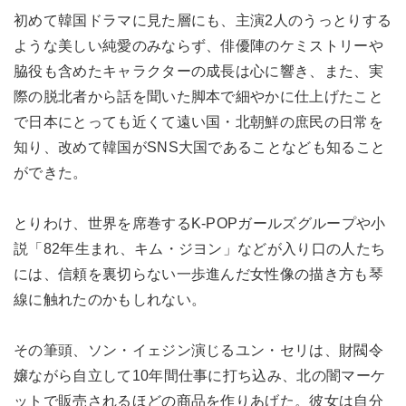
初めて韓国ドラマに見た層にも、主演2人のうっとりする
ような美しい純愛のみならず、俳優陣のケミストリーや
脇役も含めたキャラクターの成長は心に響き、また、実
際の脱北者から話を聞いた脚本で細やかに仕上げたこと
で日本にとっても近くて遠い国・北朝鮮の庶民の日常を
知り、改めて韓国がSNS大国であることなども知ること
ができた。
とりわけ、世界を席巻するK-POPガールズグループや小
説「82年生まれ、キム・ジヨン」などが入り口の人たち
には、信頼を裏切らない一歩進んだ女性像の描き方も琴
線に触れたのかもしれない。
その筆頭、ソン・イェジン演じるユン・セリは、財閥令
嬢ながら自立して10年間仕事に打ち込み、北の闇マーケ
ットで販売されるほどの商品を作りあげた。彼女は自分