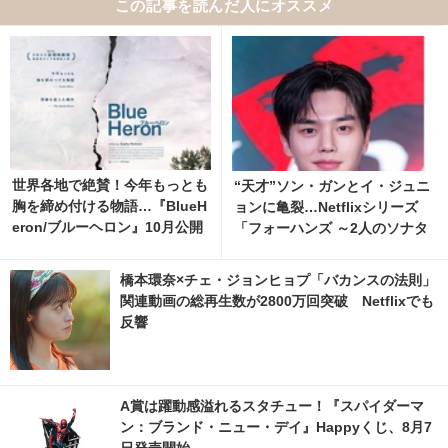
この記事を読んだ人にオススメ
世界各地で絶賛！今年もっとも
“天才”ソン・ガンとイ・ジュニ
胸を締め付ける物語…『BlueH
ョンに亀裂…Netflixシリーズ
eron/ブルーヘロン』10月公開
「フォーハンズ ～2人のソナタ
ポスター＆特報映像
～」ティザー解禁 3枚目の写
真・画像 | cinemacafe.net
橋本環奈×チェ・ジョンヒョプ「バカンスの法則」
関連動画の総再生数が2800万回突破 Netflixでも
反響
A賞は躍動感溢れるスタチュー！『スパイダーマ
ン：ブランド・ニュー・デイ』Happyくじ、8月7
日発売開始