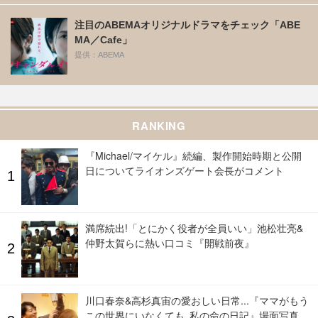
注目のABEMAオリジナルドラマをチェック「ABE
MA／Cafe」
提供：ABEMA
RANKING
『Michael/マイケル』続編、製作開始時期と公開
日についてライオンズゲート会長がコメント
満席続出!「とにかく役者が全員いい」池松壮亮&
仲野太賀らに熱い口コミ『開戦前夜』
川口春奈&高杉真宙の愛おしい日常...『ママがもう
この世界にいなくても 私の命の日記』場面写真