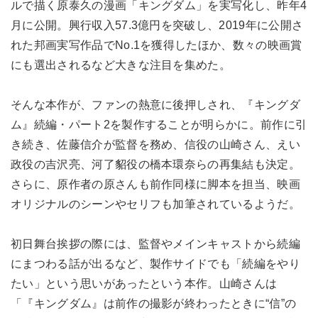
ルで描く原泰久の漫画「キングダム」を実写化し、昨年4
月に公開。興行収入57.3億円を突破し、2019年に公開さ
れた邦画実写作品でNo.1を獲得したほか、数々の映画賞
にも選出されるなど大きな注目を集めた。
そんな本作が、ファンの熱意に後押しされ、『キングダ
ム』続編・パート2を製作することが明らかに。前作に引
き続き、佐藤信介が監督を務め、信役の山崎さん、えい
政役の吉沢亮、河了貂役の橋本環奈らの再集結も決定。
さらに、原作者の原さんも前作同様に脚本を担当、映画
オリジナルのシーンやセリフも加筆されているようだ。
初日舞台挨拶の際には、監督やメインキャストから続編
にまつわる話が出るなど、製作サイドでも「続編をやり
たい」という思いがあったという本作。山崎さんは
「『キングダム』は前作の撮影が終わったときに“信”の