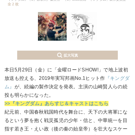
全 2 枚
拡大写真
本日5月29日（金）に「金曜ロードSHOW!」で地上波初
放送も控える、2019年実写邦画No.1ヒット作
『キングダ
ム』
が、続編の製作決定を発表。主演の山崎賢人らの続
投も明らかになった。
>>『キングダム』あらすじ＆キャストはこちら
紀元前、中国春秋戦国時代を舞台に、天下の大将軍にな
るという夢を抱く戦災孤児の少年・信と、中華統一を目
指す若き王・えい政（後の秦の始皇帝）を壮大なスケー