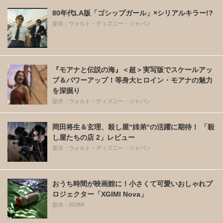
80年代LA版「ゴシップガール」×シリアルキラー!?
提供：ウォルト・ディズニー・ジャパン
『モアナと伝説の海』＜超＞実写版でスケールアッ
プ＆パワーアップ！等身大ヒロイン・モアナの魅力
を深掘り
提供：ウォルト・ディズニー・ジャパン
岡田将生＆玄理、殺し屋“姉弟“の活躍に期待！ 「殺
し屋たちの店 2」レビュー
提供：ウォルト・ディズニー・ジャパン
おうち時間が映画館に！小さくて可愛いおしゃれプ
ロジェクター「XGIMI Nova」
提供：XGIMI