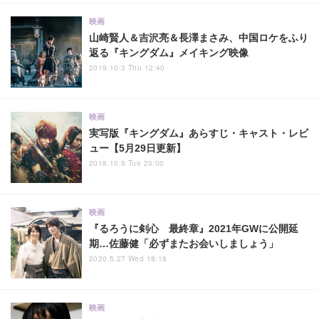
映画
山崎賢人＆吉沢亮＆長澤まさみ、中国ロケをふり
返る『キングダム』メイキング映像
2019.10.3 Thu 12:40
映画
実写版『キングダム』あらすじ・キャスト・レビ
ュー【5月29日更新】
2018.10.9 Tue 20:00
映画
『るろうに剣心 最終章』2021年GWに公開延
期…佐藤健「必ずまたお会いしましょう」
2020.5.27 Wed 18:18
映画