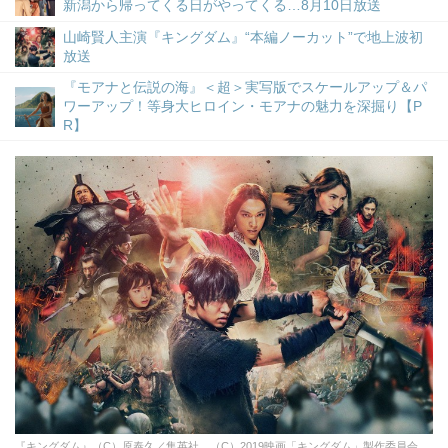
新潟から帰ってくる日がやってくる…8月10日放送
山崎賢人主演『キングダム』“本編ノーカット”で地上波初
放送
『モアナと伝説の海』＜超＞実写版でスケールアップ＆パ
ワーアップ！等身大ヒロイン・モアナの魅力を深掘り【P
R】
『キングダム』（C）原泰久／集英社 （C）2019映画「キングダム」製作委員会