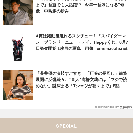
まで」番宣でも大活躍!? “今年一番気になる”俳
優・中島歩の歩み
A賞は躍動感溢れるスタチュー！『スパイダーマ
ン：ブランド・ニュー・デイ』Happyくじ、8月7
日発売開始 1枚目の写真・画像 | cinemacafe.net
「蒼井優の演技すごすぎ」「圧巻の長回し」衝撃
展開に反響続々、“直人”高橋文哉には「マジで読
めない」謎深まる「Tシャツが乾くまで」5話
Recommended by
SPECIAL