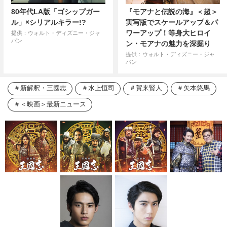
80年代LA版「ゴシップガー
『モアナと伝説の海』＜超＞
ル」×シリアルキラー!?
実写版でスケールアップ＆パ
ワーアップ！等身大ヒロイ
提供：ウォルト・ディズニー・ジャ
パン
ン・モアナの魅力を深掘り
提供：ウォルト・ディズニー・ジャ
パン
新解釈・三國志
水上恒司
賀来賢人
矢本悠馬
＜映画＞最新ニュース