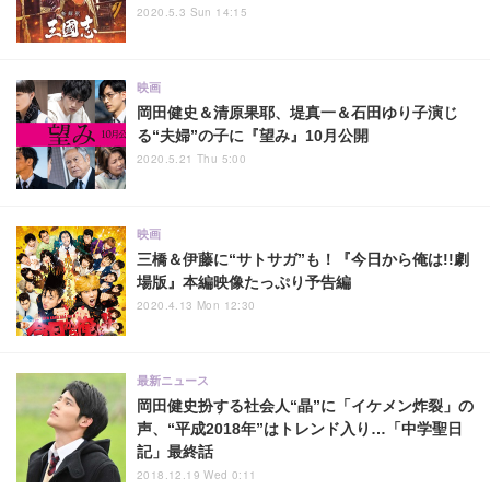
2020.5.3 Sun 14:15
映画
岡田健史＆清原果耶、堤真一＆石田ゆり子演じ
る“夫婦”の子に『望み』10月公開
2020.5.21 Thu 5:00
映画
三橋＆伊藤に“サトサガ”も！『今日から俺は!!劇
場版』本編映像たっぷり予告編
2020.4.13 Mon 12:30
最新ニュース
岡田健史扮する社会人“晶”に「イケメン炸裂」の
声、“平成2018年”はトレンド入り…「中学聖日
記」最終話
2018.12.19 Wed 0:11