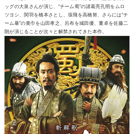
ッグの大泉さんが演じ、“チーム蜀”の諸葛亮孔明をムロ
ツヨシ、関羽を橋本さとし、張飛を高橋努、さらには“チ
ーム暴”の黄巾を山田孝之、呂布を城田優、董卓を佐藤二
朗が演じることが次々と解禁されてきた本作。