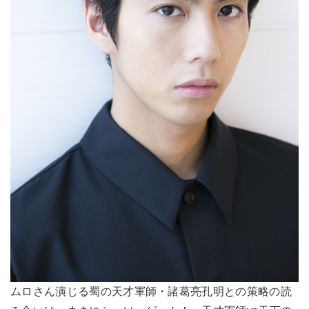
ムロさん演じる蜀の天才軍師・諸葛亮孔明との策略の読