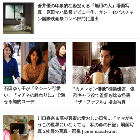
蒼井優の印象的な姿捉える『無用の人』場面写
真 原田マハ監督デビュー作、サン・セバスチャ
ン国際映画祭コンペ部門に選出
石田ゆり子が「全シーン可愛
“カメレオン俳優”柳楽優弥、強
い」『マチネの終わりに』で魅
烈キャラ役で監督も唸る怪演
せる知的コーデ
『ザ・ファブル』場面写真
川口春奈＆高杉真宙の愛おしい日常…『ママがも
うこの世界にいなくても 私の命の日記』場面写
真 2枚目の写真・画像 | cinemacafe.net