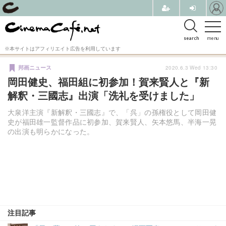
search
menu
※本サイトはアフィリエイト広告を利用しています
2020.6.3 Wed 13:30
邦画ニュース
岡田健史、福田組に初参加！賀来賢人と『新
解釈・三國志』出演「洗礼を受けました」
大泉洋主演『新解釈・三國志』で、「呉」の孫権役として岡田健
史が福田雄一監督作品に初参加、賀来賢人、矢本悠馬、半海一晃
の出演も明らかになった。
注目記事