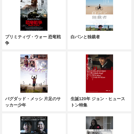
プリミティヴ・ウォー 恐竜戦
白パンと独裁者
争
バグダッド・メッシ 片足のサ
生誕120年 ジョン・ヒュース
ッカー少年
トン特集