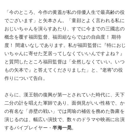
「今のところ、今作の黄蓋が私の俳優人生で最高齢の役
でございます」と矢本さん。「童顔とよく言われる私に
おじいちゃんを演らすあたり、すでに今までの三國志の
概念を覆す福田監督、福田組ならではの自由度！ 期待
度！ 間違いなしであります。私が福田監督に『特におじ
いちゃんに寄せた芝居ってしなくていいんですよね？』
と質問したところ福田監督は「全然しなくていい。いつ
もの矢本で』と答えてくださりました」と、“老将”の役
作りについて告白。
さらに、漢王朝の復興が第一とされていた時代に、天下
二分の計を唱えた軍師であり、面倒見がいい性格で、か
の有名な「赤壁の戦い」では周瑜の補佐を務めた魯粛を
演じるのは、幅広い演技で、数々のドラマや映画に出演
するバイプレイヤー・
半海一晃
。