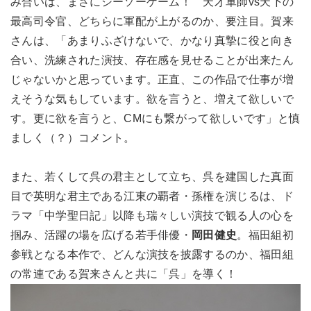
み合いは、まさにシーソーゲーム！ 天才軍師vs天下の
最高司令官、どちらに軍配が上がるのか、要注目。賀来
さんは、「あまりふざけないで、かなり真摯に役と向き
合い、洗練された演技、存在感を見せることが出来たん
じゃないかと思っています。正直、この作品で仕事が増
えそうな気もしています。欲を言うと、増えて欲しいで
す。更に欲を言うと、CMにも繋がって欲しいです」と慎
ましく（？）コメント。
また、若くして呉の君主として立ち、呉を建国した真面
目で英明な君主である江東の覇者・孫権を演じるは、ド
ラマ「中学聖日記」以降も瑞々しい演技で観る人の心を
掴み、活躍の場を広げる若手俳優・
岡田健史
。福田組初
参戦となる本作で、どんな演技を披露するのか、福田組
の常連である賀来さんと共に「呉」を導く！