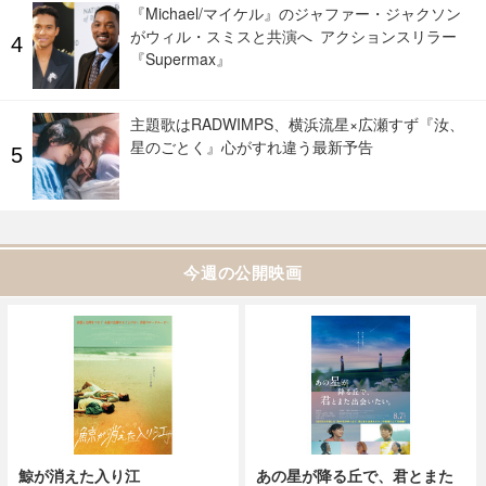
『Michael/マイケル』のジャファー・ジャクソン
がウィル・スミスと共演へ アクションスリラー
『Supermax』
主題歌はRADWIMPS、横浜流星×広瀬すず『汝、
星のごとく』心がすれ違う最新予告
今週の公開映画
鯨が消えた入り江
あの星が降る丘で、君とまた