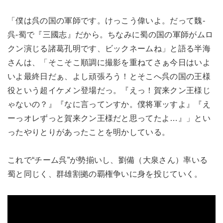
「僕は呉の国の軍師です。けっこう偉いよ。だって魏‐
呉‐蜀で『三國志』だから。ちなみに蜀の国の軍師がムロ
クン演じる諸葛孔明です、ビックネームね」と語る半海
さんは、「そこそこ順調に撮影を重ねてさぁ今日はいよ
いよ最終日だぁ、よし頑張ろう！とそこへ呉の国の王様
役という超イケメン登場だっ。『えっ！賀来クン王様じ
ゃないの？』『なに言ってンすか。僕将軍ッすよ』『え
ーっオレずっと賀来クン王様だと思ってたよ…』」とい
ったやりとりがあったことを明かしている。
これで“チーム呉”が勢揃いし、劉備（大泉さん）率いる
蜀と同じく、群雄割拠の覇権争いに身を投じていく。