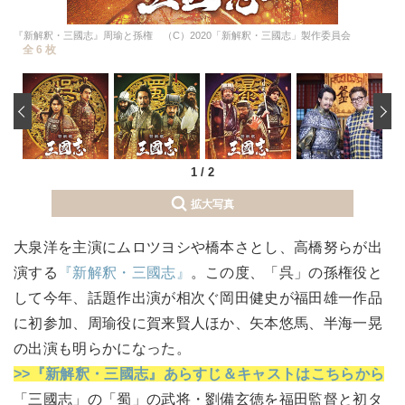
『新解釈・三國志』周瑜と孫権 （C）2020「新解釈・三國志」製作委員会
全 6 枚
‹
1
/
2
拡大写真
大泉洋を主演にムロツヨシや橋本さとし、高橋努らが出
演する
『新解釈・三國志』
。この度、「呉」の孫権役と
して今年、話題作出演が相次ぐ岡田健史が福田雄一作品
に初参加、周瑜役に賀来賢人ほか、矢本悠馬、半海一晃
の出演も明らかになった。
>>『新解釈・三國志』あらすじ＆キャストはこちらから
「三國志」の「蜀」の武将・劉備玄徳を福田監督と初タ