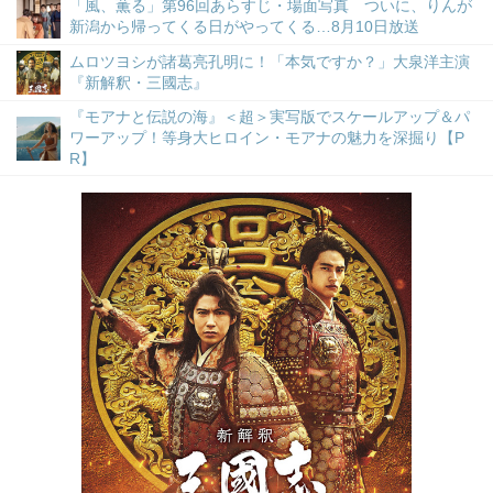
「風、薫る」第96回あらすじ・場面写真 ついに、りんが
新潟から帰ってくる日がやってくる…8月10日放送
ムロツヨシが諸葛亮孔明に！「本気ですか？」大泉洋主演
『新解釈・三國志』
『モアナと伝説の海』＜超＞実写版でスケールアップ＆パ
ワーアップ！等身大ヒロイン・モアナの魅力を深掘り【P
R】