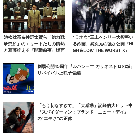
池松壮亮＆仲野太賀ら「総力戦
“ラオウ”三上ヘンリー大智率い
研究所」のエリートたちの情熱
る鈴蘭、異次元の強さ公開『Hi
と葛藤捉える『開戦前夜』場面
GH＆LOW THE WORST X』
写真
劇場公開45周年『ルパン三世 カリオストロの城』
リバイバル上映予告編
「もう切なすぎて」「大感動」記録的大ヒット中
『スパイダーマン：ブランド・ニュー・デイ』
の“エモさ”の正体