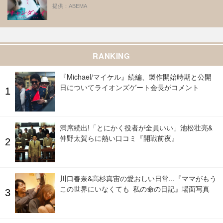
提供：ABEMA
RANKING
『Michael/マイケル』続編、製作開始時期と公開
日についてライオンズゲート会長がコメント
満席続出!「とにかく役者が全員いい」池松壮亮&
仲野太賀らに熱い口コミ『開戦前夜』
川口春奈&高杉真宙の愛おしい日常...『ママがもう
この世界にいなくても 私の命の日記』場面写真