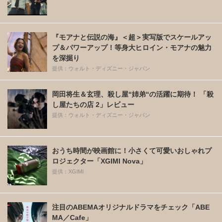
『モアナと伝説の海』＜超＞実写版でスケールアッ
プ＆パワーアップ！等身大ヒロイン・モアナの魅力
を深掘り
提供：ウォルト・ディズニー・ジャパン
岡田将生＆玄理、殺し屋“姉弟“の活躍に期待！ 「殺
し屋たちの店 2」レビュー
提供：ウォルト・ディズニー・ジャパン
おうち時間が映画館に！小さくて可愛いおしゃれプ
ロジェクター「XGIMI Nova」
提供：XGIMI
注目のABEMAオリジナルドラマをチェック「ABE
MA／Cafe」