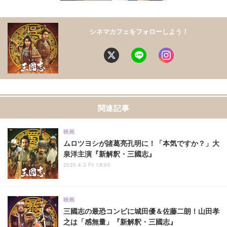
シネマカフェをフォローしよう！
関連記事
映画
ムロツヨシが諸葛亮孔明に！「本気ですか？」大
泉洋主演『新解釈・三國志』
2020.4.3 Fri 18:00
映画
三國志の最恐コンビに城田優＆佐藤二朗！山田孝
之は「感無量」『新解釈・三國志』