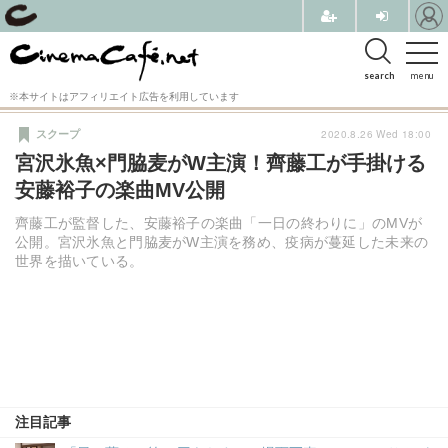
search
menu
※本サイトはアフィリエイト広告を利用しています
2020.8.26 Wed 18:00
スクープ
宮沢氷魚×門脇麦がW主演！齊藤工が手掛ける
安藤裕子の楽曲MV公開
齊藤工が監督した、安藤裕子の楽曲「一日の終わりに」のMVが
公開。宮沢氷魚と門脇麦がW主演を務め、疫病が蔓延した未来の
世界を描いている。
注目記事