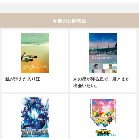
今週の公開映画
鯨が消えた入り江
あの星が降る丘で、君とまた
出会いたい。