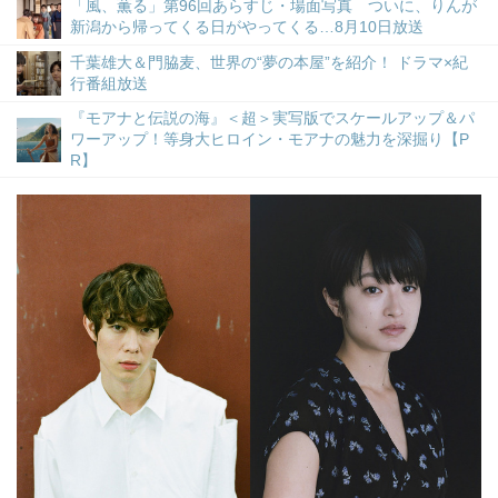
「風、薫る」第96回あらすじ・場面写真 ついに、りんが
新潟から帰ってくる日がやってくる…8月10日放送
千葉雄大＆門脇麦、世界の“夢の本屋”を紹介！ ドラマ×紀
行番組放送
『モアナと伝説の海』＜超＞実写版でスケールアップ＆パ
ワーアップ！等身大ヒロイン・モアナの魅力を深掘り【P
R】