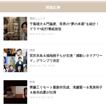
関連記事
最新ニュース
千葉雄大＆門脇麦、世界の“夢の本屋”を紹介！
ドラマ×紀行番組放送
2020.8.9 Sun 18:00
映画
宮沢氷魚＆福地桃子らが主演「感動シネマアワー
ド」グランプリ決定
2020.4.21 Tue 18:00
映画
齊藤工リモート最新作完成、滝藤賢一＆筧美和子
＆板谷由夏が出演
2020.6.9 Tue 18:15