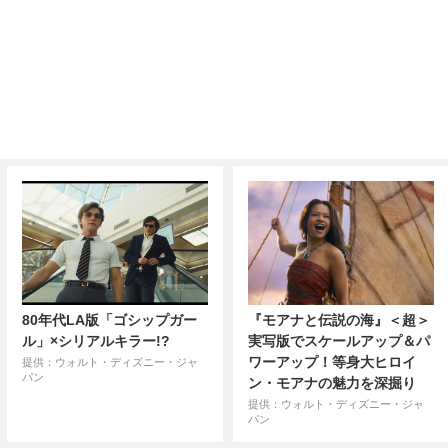
80年代LA版「ゴシップガー
『モアナと伝説の海』＜超＞
ル」×シリアルキラー!?
実写版でスケールアップ＆パ
ワーアップ！等身大ヒロイ
提供：ウォルト・ディズニー・ジャ
パン
ン・モアナの魅力を深掘り
提供：ウォルト・ディズニー・ジャ
パン