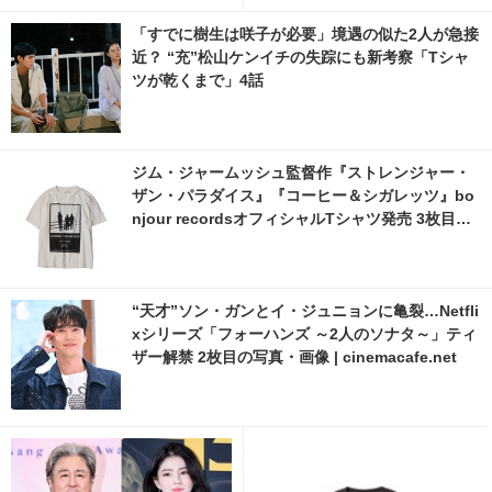
acafe.net
「すでに樹生は咲子が必要」境遇の似た2人が急接
近？ “充”松山ケンイチの失踪にも新考察「Tシャ
ツが乾くまで」4話
ジム・ジャームッシュ監督作『ストレンジャー・
ザン・パラダイス』『コーヒー＆シガレッツ』bo
njour recordsオフィシャルTシャツ発売 3枚目の
写真・画像 | cinemacafe.net
“天才”ソン・ガンとイ・ジュニョンに亀裂…Netfli
xシリーズ「フォーハンズ ～2人のソナタ～」ティ
ザー解禁 2枚目の写真・画像 | cinemacafe.net