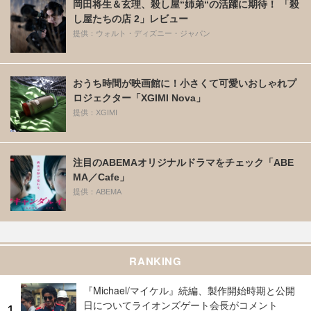
岡田将生＆玄理、殺し屋“姉弟“の活躍に期待！ 「殺
し屋たちの店 2」レビュー
提供：ウォルト・ディズニー・ジャパン
おうち時間が映画館に！小さくて可愛いおしゃれプ
ロジェクター「XGIMI Nova」
提供：XGIMI
注目のABEMAオリジナルドラマをチェック「ABE
MA／Cafe」
提供：ABEMA
RANKING
『Michael/マイケル』続編、製作開始時期と公開
日についてライオンズゲート会長がコメント