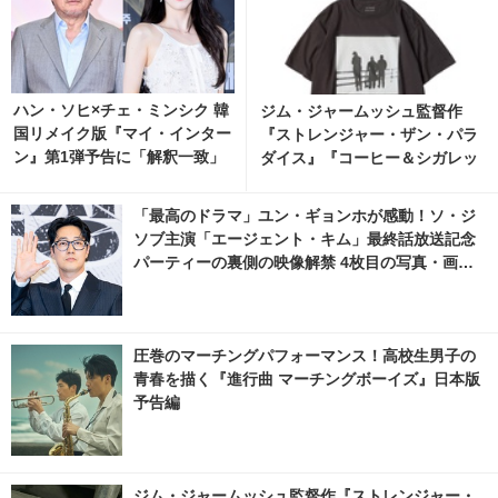
ハン・ソヒ×チェ・ミンシク 韓
ジム・ジャームッシュ監督作
国リメイク版『マイ・インター
『ストレンジャー・ザン・パラ
ン』第1弾予告に「解釈一致」
ダイス』『コーヒー＆シガレッ
「ワクワクする」の声
ツ』bonjour recordsオフィシ
ャルTシャツ発売 4枚目の写
「最高のドラマ」ユン・ギョンホが感動！ソ・ジ
真・画像 | cinemacafe.net
ソブ主演「エージェント・キム」最終話放送記念
パーティーの裏側の映像解禁 4枚目の写真・画像 |
cinemacafe.net
圧巻のマーチングパフォーマンス！高校生男子の
青春を描く『進行曲 マーチングボーイズ』日本版
予告編
ジム・ジャームッシュ監督作『ストレンジャー・