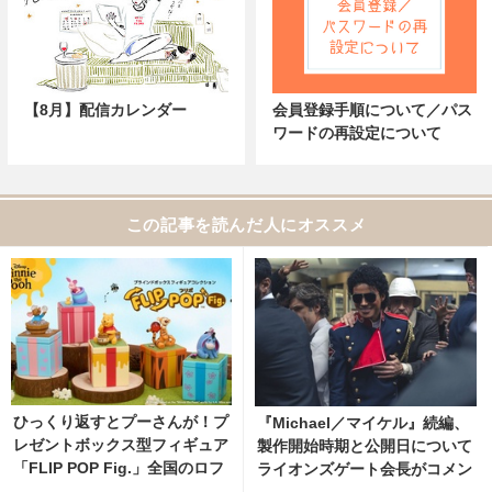
【8月】配信カレンダー
会員登録手順について／パス
ワードの再設定について
この記事を読んだ人にオススメ
ひっくり返すとプーさんが！プ
『Michael／マイケル』続編、
レゼントボックス型フィギュア
製作開始時期と公開日について
「FLIP POP Fig.」全国のロフ
ライオンズゲート会長がコメン
トにて9月より先行発売
ト 1枚目の写真・画像 | cinem