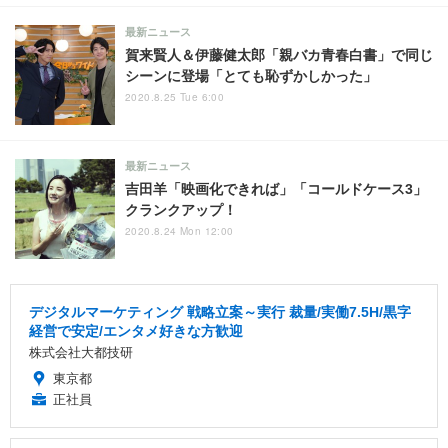
最新ニュース
賀来賢人＆伊藤健太郎「親バカ青春白書」で同じ
シーンに登場「とても恥ずかしかった」
2020.8.25 Tue 6:00
最新ニュース
吉田羊「映画化できれば」「コールドケース3」
クランクアップ！
2020.8.24 Mon 12:00
デジタルマーケティング 戦略立案～実行 裁量/実働7.5H/黒字
経営で安定/エンタメ好きな方歓迎
株式会社大都技研
東京都
正社員