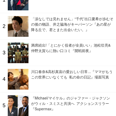
「涙なしでは見れません」“千代”出口夏希が歩むそ
の後の物語、井之脇海がキーパーソン『あの星が
降る丘で、君とまた出会いたい。』
満席続出!「とにかく役者が全員いい」池松壮亮&
仲野太賀らに熱い口コミ『開戦前夜』
川口春奈&高杉真宙の愛おしい日常...『ママがもう
この世界にいなくても 私の命の日記』場面写真
『Michael/マイケル』のジャファー・ジャクソン
がウィル・スミスと共演へ アクションスリラー
『Supermax』