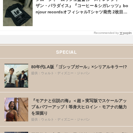
ザン・パラダイス』『コーヒー＆シガレッツ』bo
njour recordsオフィシャルTシャツ発売 2枚目の
写真・画像 | cinemacafe.net
Recommended by
SPECIAL
80年代LA版「ゴシップガール」×シリアルキラー!?
提供：ウォルト・ディズニー・ジャパン
『モアナと伝説の海』＜超＞実写版でスケールアッ
プ＆パワーアップ！等身大ヒロイン・モアナの魅力
を深掘り
提供：ウォルト・ディズニー・ジャパン