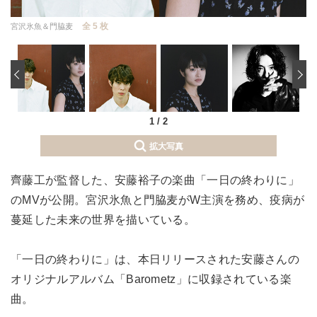
全 5 枚
宮沢氷魚＆門脇麦
‹
1
/
2
拡大写真
齊藤工が監督した、安藤裕子の楽曲「一日の終わりに」
のMVが公開。宮沢氷魚と門脇麦がW主演を務め、疫病が
蔓延した未来の世界を描いている。
「一日の終わりに」は、本日リリースされた安藤さんの
オリジナルアルバム「Barometz」に収録されている楽
曲。