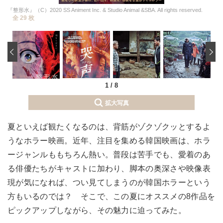
『整形水』（C）2020 SS Animent Inc. & Studio Animal &SBA. All rights reserved.
全 29 枚
‹
1
/
8
拡大写真
夏といえば観たくなるのは、背筋がゾクゾクッとするよ
うなホラー映画。近年、注目を集める韓国映画は、ホラ
ージャンルももちろん熱い。普段は苦手でも、愛着のあ
る俳優たちがキャストに加わり、脚本の奥深さや映像表
現が気になれば、つい見てしまうのが韓国ホラーという
方もいるのでは？ そこで、この夏にオススメの8作品を
ピックアップしながら、その魅力に迫ってみた。