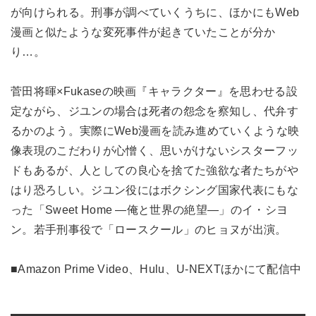
が向けられる。刑事が調べていくうちに、ほかにもWeb
漫画と似たような変死事件が起きていたことが分か
り…。
菅田将暉×Fukaseの映画『キャラクター』を思わせる設
定ながら、ジユンの場合は死者の怨念を察知し、代弁す
るかのよう。実際にWeb漫画を読み進めていくような映
像表現のこだわりが心憎く、思いがけないシスターフッ
ドもあるが、人としての良心を捨てた強欲な者たちがや
はり恐ろしい。ジユン役にはボクシング国家代表にもな
った「Sweet Home ―俺と世界の絶望―」のイ・シヨ
ン。若手刑事役で「ロースクール」のヒョヌが出演。
■Amazon Prime Video、Hulu、U-NEXTほかにて配信中