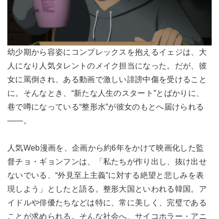
幼少期から容姿にコンプレックスを抱えるイェジは、大
人になり人気タレントのメイク担当になった。だが、彼
女に罵倒され、ある動画で激しい誹謗中傷を受けること
に。そんなとき、“新たな人生のスタート”とばかりに、
巷で噂になっている“整形水”が彼女のもとへ届けられる
――。
人気Web漫画を、企画から約6年をかけて映画化した監
督チョ・ギョンフンは、「私たちが作り出し、抜け出せ
ないでいる、“外見至上主義”に対する絶望と悲しみを表
現しよう」としたと語る。整形大国といわれる韓国。ア
イドルや俳優たちなどは特に、常に美しく、完璧である
ことが求められる。そんな社会へ、サイコホラー・アニ