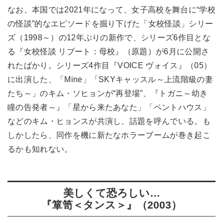
なお、本国では2021年になって、女子高校を舞台に“学校
の怪談”的なエピソードを掘り下げた「女校怪談」シリー
ズ（1998～）の12年ぶりの新作で、シリーズ6作目とな
る『女校怪談 リブート：母校』（原題）が6月に公開さ
れたばかり。シリーズ4作目『VOICE ヴォイス』（05）
に出演した、「Mine」「SKYキャッスル～上流階級の妻
たち～」のキム・ソヒョンが“再登場”、『トガニ～幼き
瞳の告発者～』「星から来たあなた」「ペントハウス」
などのキム・ヒョンスが共演し、話題を呼んでいる。も
しかしたら、同作を機に新たなホラーブームが巻き起こ
るかも知れない。
美しくて恐ろしい…
『箪笥＜タンス＞』（2003）