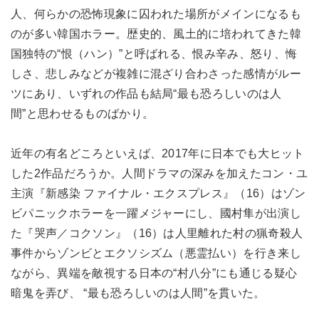
人、何らかの恐怖現象に囚われた場所がメインになるも
のが多い韓国ホラー。歴史的、風土的に培われてきた韓
国独特の“恨（ハン）”と呼ばれる、恨み辛み、怒り、悔
しさ、悲しみなどが複雑に混ざり合わさった感情がルー
ツにあり、いずれの作品も結局“最も恐ろしいのは人
間”と思わせるものばかり。
近年の有名どころといえば、2017年に日本でも大ヒット
した2作品だろうか。人間ドラマの深みを加えたコン・ユ
主演『新感染 ファイナル・エクスプレス』（16）はゾン
ビパニックホラーを一躍メジャーにし、國村隼が出演し
た『哭声／コクソン』（16）は人里離れた村の猟奇殺人
事件からゾンビとエクソシズム（悪霊払い）を行き来し
ながら、異端を敵視する日本の“村八分”にも通じる疑心
暗鬼を弄び、 “最も恐ろしいのは人間”を貫いた。