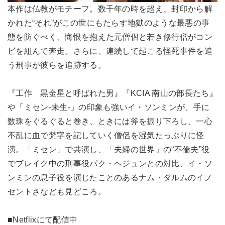
本作は仏教がモチーフ。数千年の時を超え、封印から解
かれた“それ”がこの世にもたらす地獄のような最悪の事
態を防ぐべく、悔恨を抱えた元僧侶と若き修行僧がコン
ビを組んで奔走。さらに、連続して起こる怪死事件を追
う刑事が彼らを追跡する。
『工作 黒金星と呼ばれた男』『KCIA 南山の部長たち』
や「ミセン-未生-」の印象も強いイ・ソンミンが、手に
数珠をぐるぐると巻き、ときには斧を振り下ろし、一心
不乱に血で梵字を記していく僧侶を湿気たっぷりに怪
演。「ミセン」で共演し、「夫婦の世界」の“不倫夫”役
でブレイク中の刑事役パク・ヘジュンとの対比、イ・ソ
ンミンの息子役を演じたことのあるナム・ダルムのイノ
セントさなども見どころ。
■Netflixにて配信中