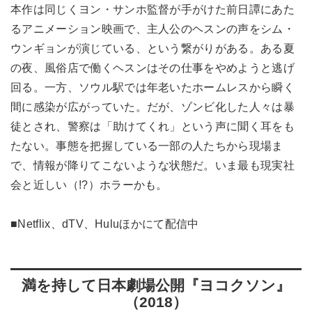
本作は同じくヨン・サンホ監督が手がけた前日譚にあた
るアニメーション映画で、主人公のヘスンの声をシム・
ウンギョンが演じている、という繋がりがある。ある夏
の夜、風俗店で働くヘスンはその仕事をやめようと逃げ
回る。一方、ソウル駅では年老いたホームレスから瞬く
間に感染が広がっていた。だが、ゾンビ化した人々は暴
徒とされ、警察は「助けてくれ」という声に聞く耳をも
たない。事態を把握している一部の人たちから現場ま
で、情報が降りてこないような状態だ。いま最も現実社
会と近しい（!?）ホラーかも。
■Netflix、dTV、Huluほかにて配信中
満を持して日本劇場公開『ヨコクソン』
（2018）