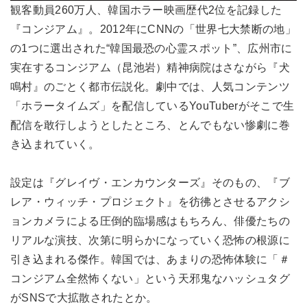
観客動員260万人、韓国ホラー映画歴代2位を記録した
『コンジアム』。2012年にCNNの「世界七大禁断の地」
の1つに選出された“韓国最恐の心霊スポット”、広州市に
実在するコンジアム（昆池岩）精神病院はさながら『犬
鳴村』のごとく都市伝説化。劇中では、人気コンテンツ
「ホラータイムズ」を配信しているYouTuberがそこで生
配信を敢行しようとしたところ、とんでもない惨劇に巻
き込まれていく。
設定は『グレイヴ・エンカウンターズ』そのもの、『ブ
レア・ウィッチ・プロジェクト』を彷彿とさせるアクシ
ョンカメラによる圧倒的臨場感はもちろん、俳優たちの
リアルな演技、次第に明らかになっていく恐怖の根源に
引き込まれる傑作。韓国では、あまりの恐怖体験に「＃
コンジアム全然怖くない」という天邪鬼なハッシュタグ
がSNSで大拡散されたとか。