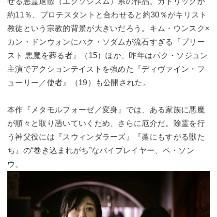
せる悪霊退散（エクソシズム）系の作品。カトリックが
約11％、プロテスタントと合わせると約30％がキリスト
教徒という宗教的背景が大きいだろう。キム・ウンスク×
カン・ドンウォンにパク・ソダムが流石すぎる『プリー
スト 悪魔を葬る者』（15）ほか、昨年はパク・ソジュン
主演でアクションテイストを強めた『ディヴァイン・フ
ューリー／使者』（19）も公開された。
本作『メタモルフォーゼ／変身』では、ある家族に悪魔
が順々と取り憑いていくため、さらに厄介だ。除霊を行
う神父役には『スウィンダラーズ』『藁にもすがる獣た
ち』の“巻き込まれがち”なバイプレイヤー、ペ・ソン
ウ。