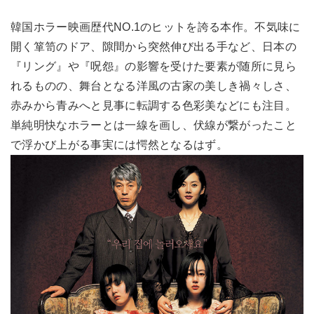
韓国ホラー映画歴代NO.1のヒットを誇る本作。不気味に
開く箪笥のドア、隙間から突然伸び出る手など、日本の
『リング』や『呪怨』の影響を受けた要素が随所に見ら
れるものの、舞台となる洋風の古家の美しき禍々しさ、
赤みから青みへと見事に転調する色彩美などにも注目。
単純明快なホラーとは一線を画し、伏線が繋がったこと
で浮かび上がる事実には愕然となるはず。