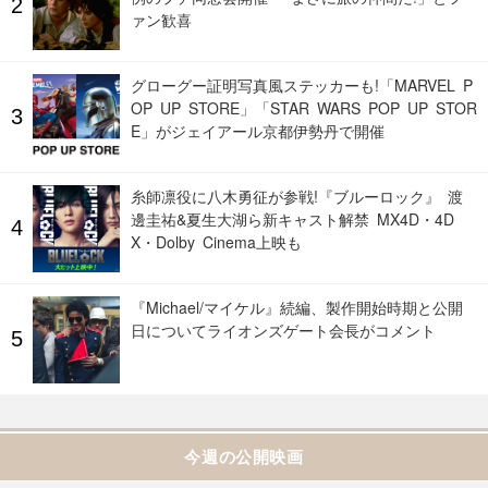
ァン歓喜
グローグー証明写真風ステッカーも!「MARVEL P
OP UP STORE」「STAR WARS POP UP STOR
E」がジェイアール京都伊勢丹で開催
糸師凛役に八木勇征が参戦!『ブルーロック』 渡
邊圭祐&夏生大湖ら新キャスト解禁 MX4D・4D
X・Dolby Cinema上映も
『Michael/マイケル』続編、製作開始時期と公開
日についてライオンズゲート会長がコメント
今週の公開映画