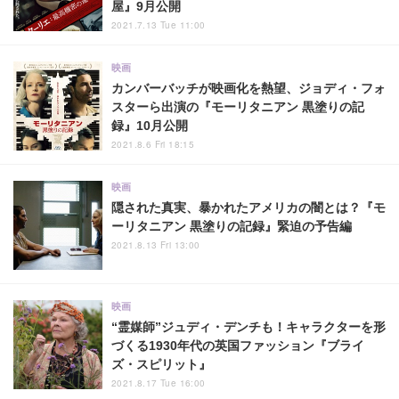
屋』9月公開
2021.7.13 Tue 11:00
映画
カンバーバッチが映画化を熱望、ジョディ・フォ
スターら出演の『モーリタニアン 黒塗りの記
録』10月公開
2021.8.6 Fri 18:15
映画
隠された真実、暴かれたアメリカの闇とは？『モ
ーリタニアン 黒塗りの記録』緊迫の予告編
2021.8.13 Fri 13:00
映画
“霊媒師”ジュディ・デンチも！キャラクターを形
づくる1930年代の英国ファッション『ブライ
ズ・スピリット』
2021.8.17 Tue 16:00