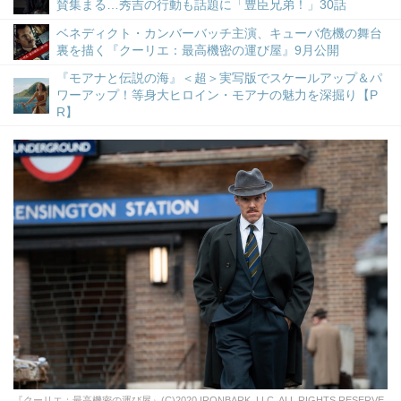
賛集まる…秀吉の行動も話題に「豊臣兄弟！」30話
ベネディクト・カンバーバッチ主演、キューバ危機の舞台
裏を描く『クーリエ：最高機密の運び屋』9月公開
『モアナと伝説の海』＜超＞実写版でスケールアップ＆パ
ワーアップ！等身大ヒロイン・モアナの魅力を深掘り【P
R】
『クーリエ：最高機密の運び屋』(C)2020 IRONBARK, LLC. ALL RIGHTS RESERVE