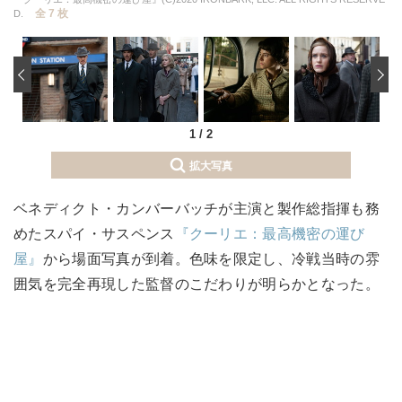
全 7 枚
D.
‹
1
/
2
拡大写真
ベネディクト・カンバーバッチが主演と製作総指揮も務
めたスパイ・サスペンス
『クーリエ：最高機密の運び
屋』
から場面写真が到着。色味を限定し、冷戦当時の雰
囲気を完全再現した監督のこだわりが明らかとなった。