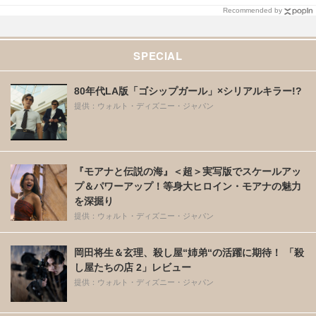
Recommended by
SPECIAL
80年代LA版「ゴシップガール」×シリアルキラー!?
提供：ウォルト・ディズニー・ジャパン
『モアナと伝説の海』＜超＞実写版でスケールアッ
プ＆パワーアップ！等身大ヒロイン・モアナの魅力
を深掘り
提供：ウォルト・ディズニー・ジャパン
岡田将生＆玄理、殺し屋“姉弟“の活躍に期待！ 「殺
し屋たちの店 2」レビュー
提供：ウォルト・ディズニー・ジャパン