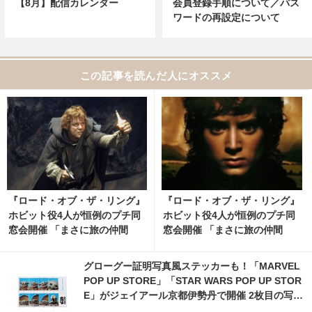
【8月】配信カレンダー
会員登録手順について／パス
ワードの再設定について
この記事を読んだ人にオススメ
『ロード・オブ・ザ・リング』
『ロード・オブ・ザ・リング』
ホビット役4人が恒例のプチ同
ホビット役4人が恒例のプチ同
窓会開催 「まさに旅の仲間
窓会開催 「まさに旅の仲間
だ！」とファン歓喜 6枚目の写
だ！」とファン歓喜 11枚目の
真・画像 | cinemacafe.net
写真・画像 | cinemacafe.net
グローグー証明写真風ステッカーも！「MARVEL
POP UP STORE」「STAR WARS POP UP STOR
E」がジェイアール京都伊勢丹で開催 2枚目の写
真・画像 | cinemacafe.net