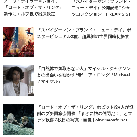
アニャ・テイラー＝ジョイ、
『スパイダーマン：ブランド・
『ロード・オブ・ザ・リング』
ニュー・デイ』公開記念Tシャ
新作にエルフ役で出演決定
ツコレクション FREAK'S ST
OREから7月31日より発売 4
枚目の写真・画像 | cinemacaf
『スパイダーマン：ブランド・ニュー・デイ』ポ
e.net
スタービジュアル2種、超異例の世界同時初解禁
「自然体で気取らない人」マイケル・ジャクソン
との出会いを明かす“母”ニア・ロング『Michael
／マイケル』
『ロード・オブ・ザ・リング』ホビット役4人が恒
例のプチ同窓会開催 「まさに旅の仲間だ！」とフ
ァン歓喜 2枚目の写真・画像 | cinemacafe.net