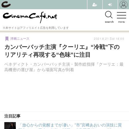
search
menu
※本サイトはアフィリエイト広告を利用しています
2021.8.21 Sat 18:00
洋画ニュース
カンバーバッチ主演『クーリエ』“冷戦”下の
リアリティ再現する“色味”に注目
ベネディクト・カンバーバッチ主演・製作総指揮『クーリエ：最
高機密の運び屋』から場面写真が到着
注目記事
「放心からの覚醒までが凄い」“市”宮﨑あおいの演技に賞