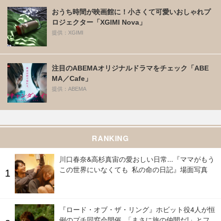
おうち時間が映画館に！小さくて可愛いおしゃれプ
ロジェクター「XGIMI Nova」
提供：XGIMI
注目のABEMAオリジナルドラマをチェック「ABE
MA／Cafe」
提供：ABEMA
RANKING
川口春奈&高杉真宙の愛おしい日常...『ママがもう
この世界にいなくても 私の命の日記』場面写真
『ロード・オブ・ザ・リング』ホビット役4人が恒
例のプチ同窓会開催 「まさに旅の仲間だ!」とフ