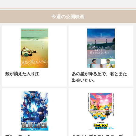
今週の公開映画
鯨が消えた入り江
あの星が降る丘で、君とまた
出会いたい。