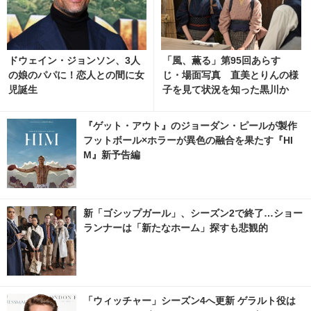
ドウェイン・ジョンソン、3人
「風、薫る」第95回あらす
の娘のパパに！恋人との間に女
じ・場面写真 直美とりんの様
児誕生
子を見て状況を知った黒川か
ら、意外な提案が…8月7日放
送
『ゲット・アウト』のジョーダン・ピールが製作
フットボール×ホラーが異色の融合を果たす『HI
M』新予告編
新「ゴシップガール」、シーズン2で終了…ショー
ランナーは「新たなホーム」探すも悲観的
「ウィッチャー」シーズン4へ更新 ゲラルト役は