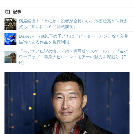
注目記事
満席続出！「とにかく役者が全員いい」池松壮亮＆仲野太
賀らに熱い口コミ『開戦前夜』
Disney+、7歳以下の子どもに『ピーター・パン』など差別
描写のある作品を視聴制限
『モアナと伝説の海』＜超＞実写版でスケールアップ＆パ
ワーアップ！等身大ヒロイン・モアナの魅力を深掘り【P
R】