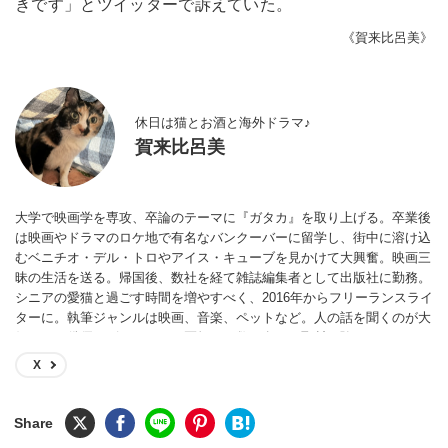
きです」とツイッターで訴えていた。
《賀来比呂美》
休日は猫とお酒と海外ドラマ♪
賀来比呂美
大学で映画学を専攻、卒論のテーマに『ガタカ』を取り上げる。卒業後
は映画やドラマのロケ地で有名なバンクーバーに留学し、街中に溶け込
むベニチオ・デル・トロやアイス・キューブを見かけて大興奮。映画三
昧の生活を送る。帰国後、数社を経て雑誌編集者として出版社に勤務。
シニアの愛猫と過ごす時間を増やすべく、2016年からフリーランスライ
ターに。執筆ジャンルは映画、音楽、ペットなど。人の話を聞くのが大
好きで、俳優、ピアニスト、医師など数百名への取材経験あり。
X