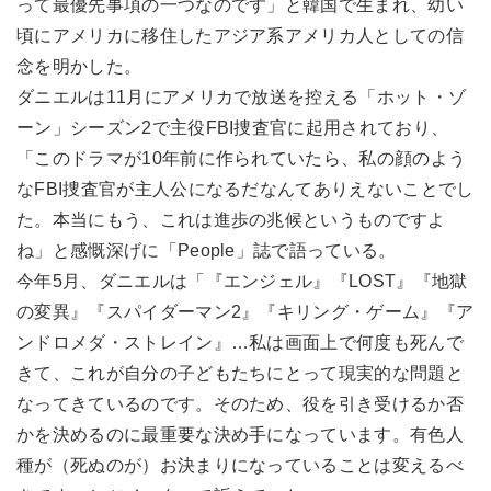
って最優先事項の一つなのです」と韓国で生まれ、幼い
頃にアメリカに移住したアジア系アメリカ人としての信
念を明かした。
ダニエルは11月にアメリカで放送を控える「ホット・ゾ
ーン」シーズン2で主役FBI捜査官に起用されており、
「このドラマが10年前に作られていたら、私の顔のよう
なFBI捜査官が主人公になるだなんてありえないことでし
た。本当にもう、これは進歩の兆候というものですよ
ね」と感慨深げに「People」誌で語っている。
今年5月、ダニエルは「『エンジェル』『LOST』『地獄
の変異』『スパイダーマン2』『キリング・ゲーム』『ア
ンドロメダ・ストレイン』…私は画面上で何度も死んで
きて、これが自分の子どもたちにとって現実的な問題と
なってきているのです。そのため、役を引き受けるか否
かを決めるのに最重要な決め手になっています。有色人
種が（死ぬのが）お決まりになっていることは変えるべ