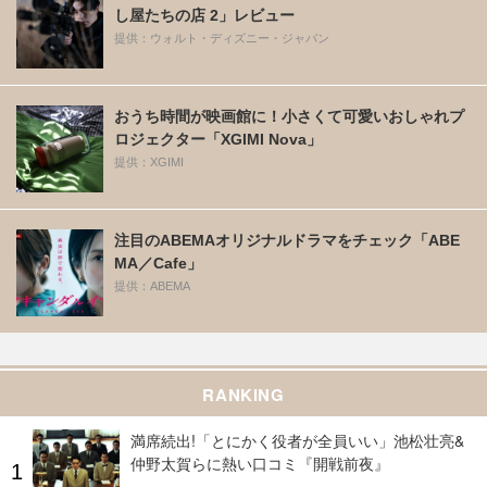
し屋たちの店 2」レビュー
提供：ウォルト・ディズニー・ジャパン
おうち時間が映画館に！小さくて可愛いおしゃれプ
ロジェクター「XGIMI Nova」
提供：XGIMI
注目のABEMAオリジナルドラマをチェック「ABE
MA／Cafe」
提供：ABEMA
RANKING
満席続出!「とにかく役者が全員いい」池松壮亮&
仲野太賀らに熱い口コミ『開戦前夜』