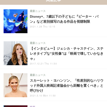
最新ニュース
Disney+、7歳以下の子どもに『ピーター・パ
ン』など差別描写のある作品を視聴制限
2021.1.28 Thu 13:15
最新ニュース
【インタビュー】ジェシカ・チャステイン、ステ
レオタイプな“女性像”は「映画で壊していかなき
ゃ」
2017.12.21 Thu 11:50
最新ニュース
スカーレット・ヨハンソン、「性差別的なハリウ
ッド外国人映画記者協会から距離を置くべき」と
呼びかけ
2021.5.10 Mon 11:50