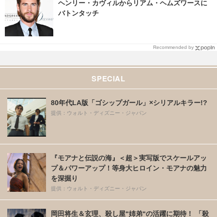
ヘンリー・カヴィルからリアム・ヘムズワースに
バトンタッチ
Recommended by
SPECIAL
80年代LA版「ゴシップガール」×シリアルキラー!?
提供：ウォルト・ディズニー・ジャパン
『モアナと伝説の海』＜超＞実写版でスケールアッ
プ＆パワーアップ！等身大ヒロイン・モアナの魅力
を深掘り
提供：ウォルト・ディズニー・ジャパン
岡田将生＆玄理、殺し屋“姉弟“の活躍に期待！ 「殺