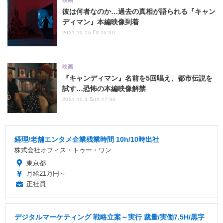
映画
彼は何者なのか…過去の真相が語られる『キャン
ディマン』本編映像到着
2021.10.15 Fri 15:00
映画
『キャンディマン』名前を5回唱え、都市伝説を
試す…恐怖の本編映像解禁
2021.10.3 Sun 17:00
経理/老舗エンタメ企業残業時間 10h/10時出社
株式会社オフィス・トゥー・ワン
東京都
月給21万円～
正社員
デジタルマーケティング 戦略立案～実行 裁量/実働7.5H/黒字