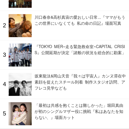
川口春奈&高杉真宙の愛おしい日常...『ママがもう
この世界にいなくても 私の命の日記』場面写真
『TOKYO MER~走る緊急救命室~CAPITAL CRISI
S』公開延期が決定「諸般の状況を総合的に勘案」
坂東龍汰&岡山天音『我々は宇宙人』カンヌ滞在中
素顔を捉えたスチール到着 制作スタジオ訪問、ア
フレコ見学なども
「最初は共感を抱くことは難しかった」堀田真由
が初のシングルマザー役に挑戦『私はあなたを知
らない、』場面カット