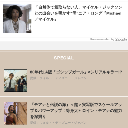
「自然体で気取らない人」マイケル・ジャクソン
との出会いを明かす“母”ニア・ロング『Michael
／マイケル』
Recommended by
SPECIAL
80年代LA版「ゴシップガール」×シリアルキラー!?
提供：ウォルト・ディズニー・ジャパン
『モアナと伝説の海』＜超＞実写版でスケールアッ
プ＆パワーアップ！等身大ヒロイン・モアナの魅力
を深掘り
提供：ウォルト・ディズニー・ジャパン