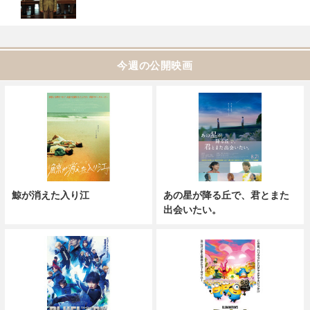
今週の公開映画
鯨が消えた入り江
あの星が降る丘で、君とまた
出会いたい。