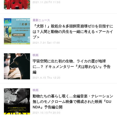
2021.11.26 Fri 11:00
最新ニュース
『犬部！』殺処分＆多頭飼育崩壊ゼロを目指すに
は？人間と動物の共生を一緒に考える＜アーカイ
ブ＞
2021.7.31 Sat 17:00
映画
宇宙空間に出た初の生物、ライカの霊が地球
に…？ ドキュメンタリー『犬は歌わない』予告
編
2021.4.15 Thu 12:20
映画
動物たちの暮らし覗く…全編音楽・ナレーション
無しのモノクローム映像で構成された映画『GU
NDA』予告編公開
2021.10.15 Fri 20:00