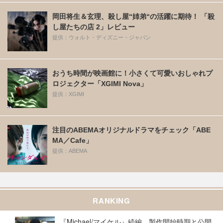
岡田将生＆玄理、殺し屋“姉弟“の活躍に期待！ 「殺
し屋たちの店 2」レビュー
提供：ウォルト・ディズニー・ジャパン
おうち時間が映画館に！小さくて可愛いおしゃれプ
ロジェクター「XGIMI Nova」
提供：XGIMI
注目のABEMAオリジナルドラマをチェック「ABE
MA／Cafe」
提供：ABEMA
RANKING
『Michael/マイケル』続編、製作開始時期と公開