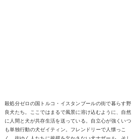
殺処分ゼロの国トルコ・イスタンブールの街で暮らす野
良犬たち。ここではまるで風景に溶け込むように、自然
に人間と犬が共存生活を送っている。自立心が強くいつ
も単独行動の犬ゼイティン。フレンドリーで人懐っこ
く、街ゆく人たちに挨拶を欠かさない犬ナザール。そし