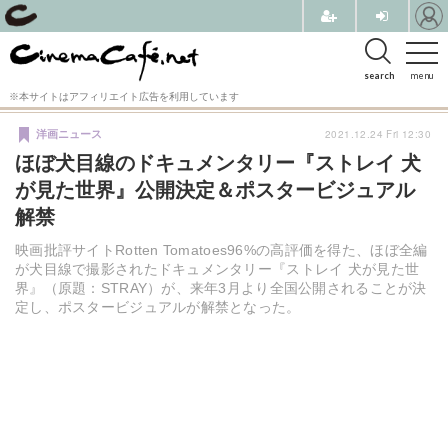
search
menu
※本サイトはアフィリエイト広告を利用しています
2021.12.24 Fri 12:30
洋画ニュース
ほぼ犬目線のドキュメンタリー『ストレイ 犬
が見た世界』公開決定＆ポスタービジュアル
解禁
映画批評サイトRotten Tomatoes96%の高評価を得た、ほぼ全編
が犬目線で撮影されたドキュメンタリー『ストレイ 犬が見た世
界』（原題：STRAY）が、来年3月より全国公開されることが決
定し、ポスタービジュアルが解禁となった。