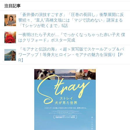
注目記事
「蒼井優の演技すごすぎ」「圧巻の長回し」衝撃展開に反
響続々、“直人”高橋文哉には「マジで読めない」謎深まる
「Tシャツが乾くまで」5話
一夜明けたら子犬が…『でっかくなっちゃった赤い子犬 僕
はクリフォード』ポスター完成
『モアナと伝説の海』＜超＞実写版でスケールアップ＆パ
ワーアップ！等身大ヒロイン・モアナの魅力を深掘り【P
R】