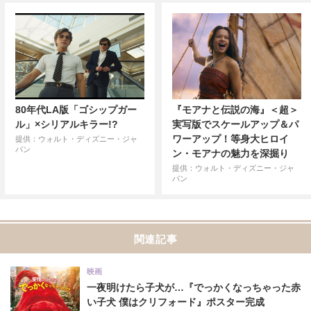
80年代LA版「ゴシップガー
『モアナと伝説の海』＜超＞
ル」×シリアルキラー!?
実写版でスケールアップ＆パ
ワーアップ！等身大ヒロイ
提供：ウォルト・ディズニー・ジャ
パン
ン・モアナの魅力を深掘り
提供：ウォルト・ディズニー・ジャ
パン
関連記事
映画
一夜明けたら子犬が…『でっかくなっちゃった赤
い子犬 僕はクリフォード』ポスター完成