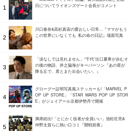
日についてライオンズゲート会長がコメント
川口春奈&高杉真宙の愛おしい日常...『ママがもう
この世界にいなくても 私の命の日記』場面写真
「涙なしでは見れません」“千代”出口夏希が歩むそ
の後の物語、井之脇海がキーパーソン『あの星が
降る丘で、君とまた出会いたい。』
グローグー証明写真風ステッカーも!「MARVEL P
OP UP STORE」「STAR WARS POP UP STOR
E」がジェイアール京都伊勢丹で開催
満席続出!「とにかく役者が全員いい」池松壮亮&
仲野太賀らに熱い口コミ『開戦前夜』