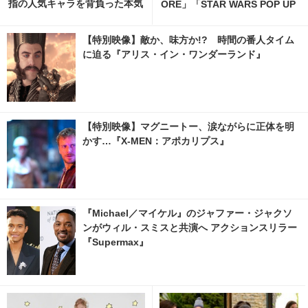
指の人気キャラを背負った本気
ORE」「STAR WARS POP UP
と覚悟 12枚目の写真・画像 | c
STORE」がジェイアール京都
inemacafe.net
伊勢丹で開催 11枚目の写真・
【特別映像】敵か、味方か!? 時間の番人タイム
画像 | cinemacafe.net
に迫る『アリス・イン・ワンダーランド』
【特別映像】マグニートー、涙ながらに正体を明
かす…『X-MEN：アポカリプス』
『Michael／マイケル』のジャファー・ジャクソ
ンがウィル・スミスと共演へ アクションスリラー
『Supermax』