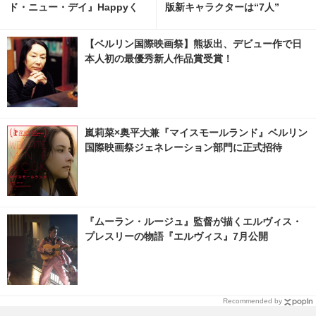
ド・ニュー・デイ』Happyく
版新キャラクターは“7人”
じ、8月7日発売開始 3枚目の写
真・画像 | cinemacafe.net
【ベルリン国際映画祭】熊坂出、デビュー作で日
本人初の最優秀新人作品賞受賞！
嵐莉菜×奥平大兼『マイスモールランド』ベルリン
国際映画祭ジェネレーション部門に正式招待
『ムーラン・ルージュ』監督が描くエルヴィス・
プレスリーの物語『エルヴィス』7月公開
Recommended by