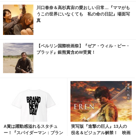
川口春奈＆高杉真宙の愛おしい日常…『ママがも
うこの世界にいなくても 私の命の日記』場面写
真
【ベルリン国際映画祭】『ゼア・ウィル・ビー・
ブラッド』銀熊賞含めW受賞！
A賞は躍動感溢れるスタチュ
実写版『進撃の巨人』13人の
ー！『スパイダーマン：ブラン
役名＆ビジュアル解禁！ 映画