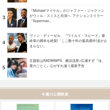
『Michael/マイケル』のジャファー・ジャクソン
がウィル・スミスと共演へ アクションスリラー
『Supermax』
ヴィン・ディーゼル、『ワイルド・スピード』最
終章の脚本を絶賛!「ここ数十年の最高傑作!涙が止
まらない」
主題歌はRADWIMPS、横浜流星×広瀬すず『汝、
星のごとく』心がすれ違う最新予告
今週の公開映画