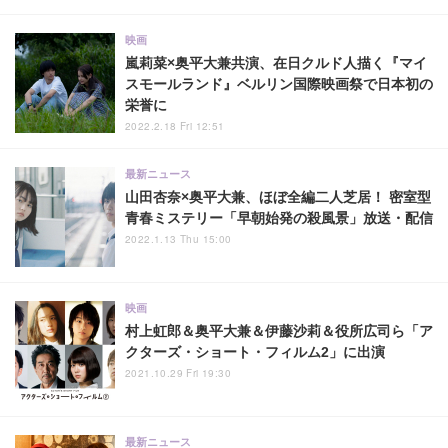
映画
嵐莉菜×奥平大兼共演、在日クルド人描く『マイ
スモールランド』ベルリン国際映画祭で日本初の
栄誉に
2022.2.18 Fri 12:51
最新ニュース
山田杏奈×奥平大兼、ほぼ全編二人芝居！ 密室型
青春ミステリー「早朝始発の殺風景」放送・配信
2022.1.13 Thu 15:00
映画
村上虹郎＆奥平大兼＆伊藤沙莉＆役所広司ら「ア
クターズ・ショート・フィルム2」に出演
2021.10.29 Fri 19:30
最新ニュース