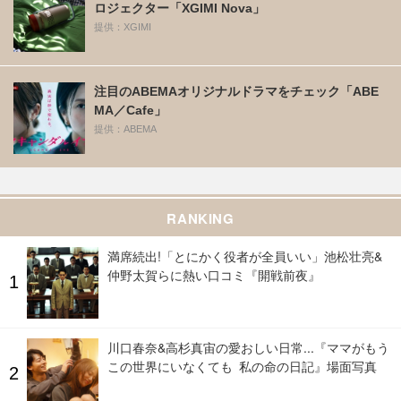
ロジェクター「XGIMI Nova」
提供：XGIMI
注目のABEMAオリジナルドラマをチェック「ABE
MA／Cafe」
提供：ABEMA
RANKING
満席続出!「とにかく役者が全員いい」池松壮亮&
仲野太賀らに熱い口コミ『開戦前夜』
川口春奈&高杉真宙の愛おしい日常...『ママがもう
この世界にいなくても 私の命の日記』場面写真