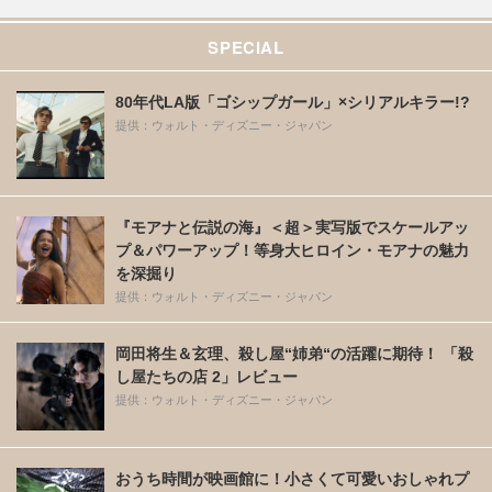
SPECIAL
80年代LA版「ゴシップガール」×シリアルキラー!?
提供：ウォルト・ディズニー・ジャパン
『モアナと伝説の海』＜超＞実写版でスケールアッ
プ＆パワーアップ！等身大ヒロイン・モアナの魅力
を深掘り
提供：ウォルト・ディズニー・ジャパン
岡田将生＆玄理、殺し屋“姉弟“の活躍に期待！ 「殺
し屋たちの店 2」レビュー
提供：ウォルト・ディズニー・ジャパン
おうち時間が映画館に！小さくて可愛いおしゃれプ