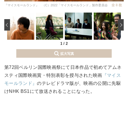
全 8 枚
『マイスモールランド』 （C）2022「マイスモールランド」製作委員会
‹
1
/
2
拡大写真
第72回ベルリン国際映画祭にて日本作品で初めてアムネ
スティ国際映画賞・特別表彰を授与された映画
『マイス
モールランド』
のテレビドラマ版が、映画の公開に先駆
けNHK BS1にて放送されることになった。