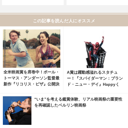
この記事を読んだ人にオススメ
全米映画賞を席巻中！ポール・
A賞は躍動感溢れるスタチュ
トーマス・アンダーソン監督最
ー！『スパイダーマン：ブラン
新作『リコリス・ピザ』公開決
ド・ニュー・デイ』Happyく
定
じ、8月7日発売開始 1枚目の写
真・画像 | cinemacafe.net
“いま”を考える鑑賞体験、リアル映画祭の重要性
を再確認したベルリン映画祭