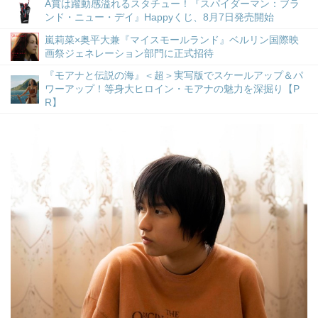
A賞は躍動感溢れるスタチュー！『スパイダーマン：ブラ
ンド・ニュー・デイ』Happyくじ、8月7日発売開始
嵐莉菜×奥平大兼『マイスモールランド』ベルリン国際映
画祭ジェネレーション部門に正式招待
『モアナと伝説の海』＜超＞実写版でスケールアップ＆パ
ワーアップ！等身大ヒロイン・モアナの魅力を深掘り【P
R】