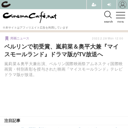
search
menu
※本サイトはアフィリエイト広告を利用しています
2022.2.28 Mon 12:00
邦画ニュース
ベルリンで初受賞、嵐莉菜＆奥平大兼『マイ
スモールランド』ドラマ版がTV放送へ
嵐莉菜＆奥平大兼出演、ベルリン国際映画祭アムネスティ国際映
画賞・特別表彰を授与された映画『マイスモールランド』テレビ
ドラマ版が放送。
注目記事