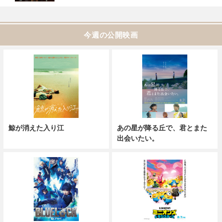
今週の公開映画
鯨が消えた入り江
あの星が降る丘で、君とまた
出会いたい。