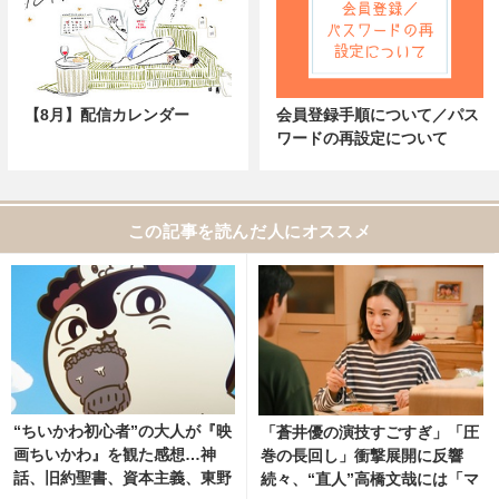
【8月】配信カレンダー
会員登録手順について／パス
ワードの再設定について
この記事を読んだ人にオススメ
“ちいかわ初心者”の大人が『映
「蒼井優の演技すごすぎ」「圧
画ちいかわ』を観た感想…神
巻の長回し」衝撃展開に反響
話、旧約聖書、資本主義、東野
続々、“直人”高橋文哉には「マ