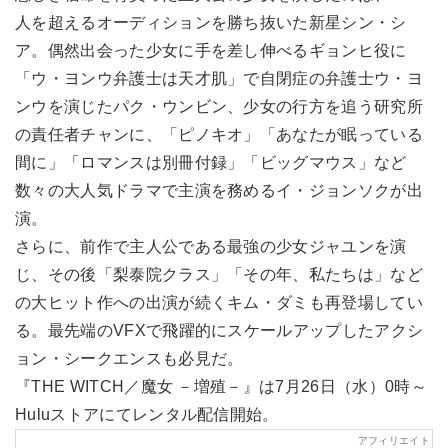
人を超えるオーディションを勝ち抜いた新星シン・シ
ア。偶然出会った少女に手を差し伸べるギョンヒ役に
「ウ・ヨンウ弁護士は天才肌」で自閉症の弁護士ウ・ヨ
ンウを演じたパク・ウンビン、少女の行方を追う研究所
の責任者チャンに、「ピノキオ」「あなたが眠っている
間に」「ロマンスは別冊付録」「ビッグマウス」など
数々の大人気ドラマで主演を務めるイ・ジョンソクが出
演。
さらに、前作で主人公である最強の少女ジャユンを演
じ、その後「梨泰院クラス」「その年、私たちは」など
の大ヒット作への出演が続くキム・ダミも再登場してい
る。最先端のVFXで飛躍的にスケールアップしたアクシ
ョン・シークエンスも必見だ。
『THE WITCH／魔女 －増殖－』は7月26日（水）0時～
Huluストアにてレンタル配信開始。