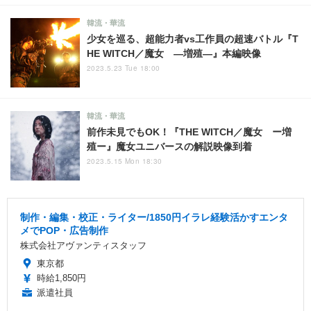
韓流・華流
少女を巡る、超能力者vs工作員の超速バトル『T
HE WITCH／魔女 ―増殖―』本編映像
2023.5.23 Tue 18:00
韓流・華流
前作未見でもOK！『THE WITCH／魔女 ー増
殖ー』魔女ユニバースの解説映像到着
2023.5.15 Mon 18:30
制作・編集・校正・ライター/1850円イラレ経験活かすエンタ
メでPOP・広告制作
株式会社アヴァンティスタッフ
東京都
時給1,850円
派遣社員