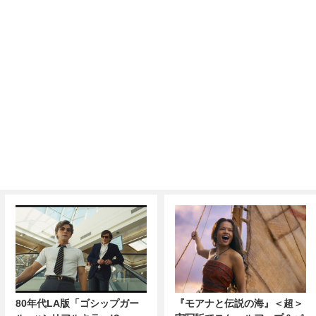
80年代LA版「ゴシップガー
『モアナと伝説の海』＜超＞