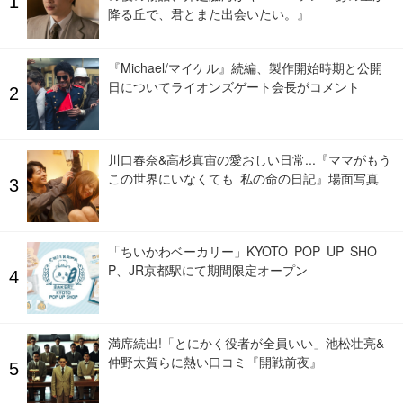
降る丘で、君とまた出会いたい。』
『Michael/マイケル』続編、製作開始時期と公開
日についてライオンズゲート会長がコメント
川口春奈&高杉真宙の愛おしい日常...『ママがもう
この世界にいなくても 私の命の日記』場面写真
「ちいかわベーカリー」KYOTO POP UP SHO
P、JR京都駅にて期間限定オープン
満席続出!「とにかく役者が全員いい」池松壮亮&
仲野太賀らに熱い口コミ『開戦前夜』