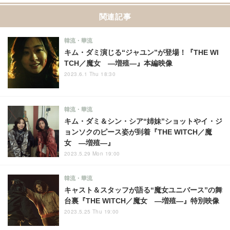
関連記事
韓流・華流
キム・ダミ演じる“ジャユン”が登場！『THE WI
TCH／魔女 ―増殖―』本編映像
2023.6.1 Thu 18:30
韓流・華流
キム・ダミ＆シン・シア“姉妹”ショットやイ・ジ
ョンソクのピース姿が到着『THE WITCH／魔
女 ―増殖―』
2023.5.29 Mon 19:00
韓流・華流
キャスト＆スタッフが語る“魔女ユニバース”の舞
台裏『THE WITCH／魔女 ―増殖―』特別映像
2023.5.25 Thu 19:00