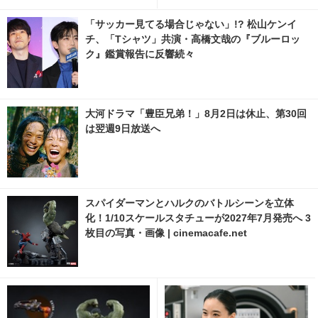
圭吾にジブリ作品を彷彿【ネタ
ジで読めない」謎深まる「Tシ
バレあり】
ャツが乾くまで」5話
「サッカー見てる場合じゃない」!? 松山ケンイ
チ、「Tシャツ」共演・高橋文哉の『ブルーロッ
ク』鑑賞報告に反響続々
大河ドラマ「豊臣兄弟！」8月2日は休止、第30回
は翌週9日放送へ
スパイダーマンとハルクのバトルシーンを立体
化！1/10スケールスタチューが2027年7月発売へ 3
枚目の写真・画像 | cinemacafe.net