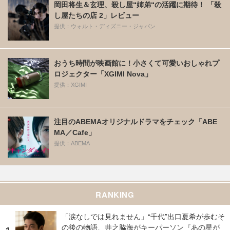
岡田将生＆玄理、殺し屋“姉弟“の活躍に期待！ 「殺
し屋たちの店 2」レビュー
提供：ウォルト・ディズニー・ジャパン
おうち時間が映画館に！小さくて可愛いおしゃれプ
ロジェクター「XGIMI Nova」
提供：XGIMI
注目のABEMAオリジナルドラマをチェック「ABE
MA／Cafe」
提供：ABEMA
RANKING
「涙なしでは見れません」“千代”出口夏希が歩むそ
の後の物語、井之脇海がキーパーソン『あの星が