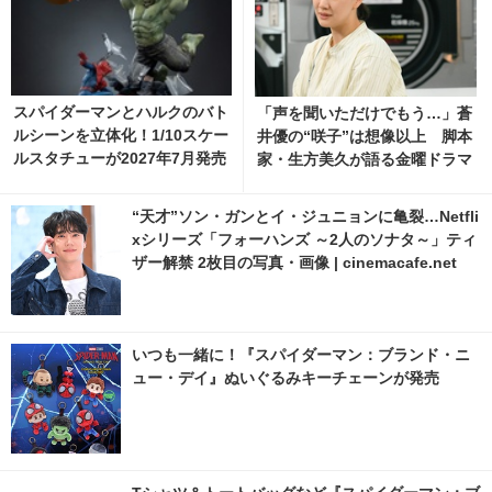
スパイダーマンとハルクのバト
「声を聞いただけでもう…」蒼
ルシーンを立体化！1/10スケー
井優の“咲子”は想像以上 脚本
ルスタチューが2027年7月発売
家・生方美久が語る金曜ドラマ
へ 4枚目の写真・画像 | cinem
「Tシャツが乾くまで」
acafe.net
“天才”ソン・ガンとイ・ジュニョンに亀裂…Netfli
xシリーズ「フォーハンズ ～2人のソナタ～」ティ
ザー解禁 2枚目の写真・画像 | cinemacafe.net
いつも一緒に！『スパイダーマン：ブランド・ニ
ュー・デイ』ぬいぐるみキーチェーンが発売