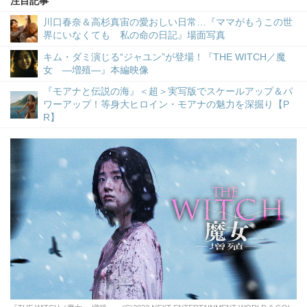
注目記事
川口春奈＆高杉真宙の愛おしい日常…『ママがもうこの世
界にいなくても 私の命の日記』場面写真
キム・ダミ演じる“ジャユン”が登場！『THE WITCH／魔
女 ―増殖―』本編映像
『モアナと伝説の海』＜超＞実写版でスケールアップ＆パ
ワーアップ！等身大ヒロイン・モアナの魅力を深掘り【P
R】