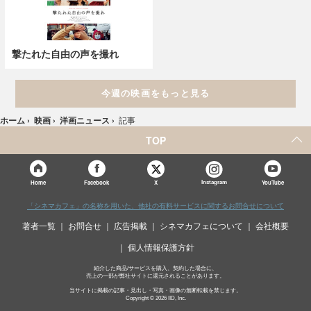
撃たれた自由の声を撮れ
今週の映画をもっと見る
ホーム
›
映画
›
洋画ニュース
›
記事
TOP
X
Home
Facebook
Instagram
YouTube
「シネマカフェ」の名称を用いた、他社の有料サービスに関するお問合せについて
著者一覧
お問合せ
広告掲載
シネマカフェについて
会社概要
個人情報保護方針
紹介した商品/サービスを購入、契約した場合に、
売上の一部が弊社サイトに還元されることがあります。
当サイトに掲載の記事・見出し・写真・画像の無断転載を禁じます。
Copyright © 2026 IID, Inc.