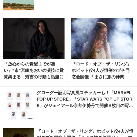
「放心からの覚醒までが凄
『ロード・オブ・ザ・リング』
い」“市”宮﨑あおいの演技に賞
ホビット役4人が恒例のプチ同
賛集まる…秀吉の行動も話題に
窓会開催 「まさに旅の仲間
「豊臣兄弟！」30話 1枚目の写
だ！」とファン歓喜 9枚目の写
真・画像 | cinemacafe.net
真・画像 | cinemacafe.net
グローグー証明写真風ステッカーも！「MARVEL
POP UP STORE」「STAR WARS POP UP STOR
E」がジェイアール京都伊勢丹で開催 6枚目の写
真・画像 | cinemacafe.net
『ロード・オブ・ザ・リング』ホビット役4人が恒