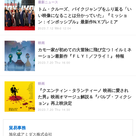
最新ニュース
トム・クルーズ、バイクジャンプをふり返る「い
い映像になることは分かっていた」『ミッショ
ン：インポッシブル』最新作N.Y.プレミア
2023.7.12 Wed 12:04
映画
カモ一家が初めての大冒険に飛び立つ！イルミネ
ーション最新作『ＦＬＹ！／フライ！』 特報
2023.7.20 Thu 16:00
映画
『クエンティン・タランティーノ 映画に愛され
た男』映画オマージュ解説＆『パルプ・フィクシ
ョン』再上映決定
2023.7.20 Thu 14:30
貿易事務
旭化成アミダス株式会社