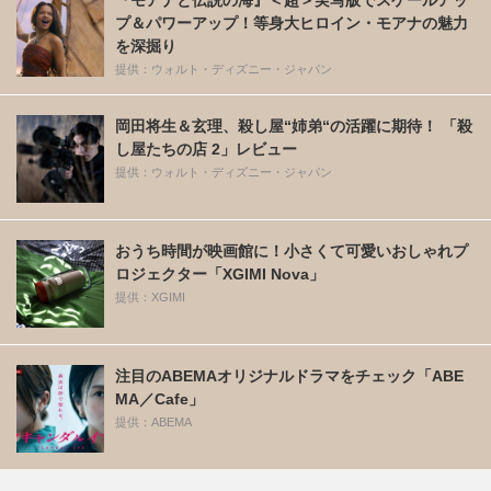
『モアナと伝説の海』＜超＞実写版でスケールアッ
プ＆パワーアップ！等身大ヒロイン・モアナの魅力
を深掘り
提供：ウォルト・ディズニー・ジャパン
岡田将生＆玄理、殺し屋“姉弟“の活躍に期待！ 「殺
し屋たちの店 2」レビュー
提供：ウォルト・ディズニー・ジャパン
おうち時間が映画館に！小さくて可愛いおしゃれプ
ロジェクター「XGIMI Nova」
提供：XGIMI
注目のABEMAオリジナルドラマをチェック「ABE
MA／Cafe」
提供：ABEMA