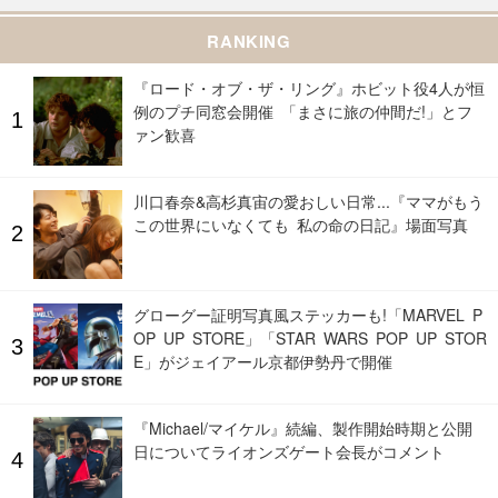
RANKING
『ロード・オブ・ザ・リング』ホビット役4人が恒
例のプチ同窓会開催 「まさに旅の仲間だ!」とフ
ァン歓喜
川口春奈&高杉真宙の愛おしい日常...『ママがもう
この世界にいなくても 私の命の日記』場面写真
グローグー証明写真風ステッカーも!「MARVEL P
OP UP STORE」「STAR WARS POP UP STOR
E」がジェイアール京都伊勢丹で開催
『Michael/マイケル』続編、製作開始時期と公開
日についてライオンズゲート会長がコメント