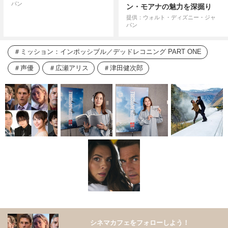
パン
ン・モアナの魅力を深掘り
提供：ウォルト・ディズニー・ジャ
パン
ミッション：インポッシブル／デッドレコニング PART ONE
声優
広瀬アリス
津田健次郎
シネマカフェをフォローしよう！