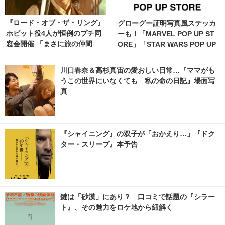
『ロード・オブ・ザ・リング』
グローグー証明写真風ステッカ
ホビット役4人が恒例のプチ同
ーも！「MARVEL POP UP ST
窓会開催 「まさに旅の仲間
ORE」「STAR WARS POP UP
だ！」とファン歓喜 5枚目の写
STORE」がジェイアール京都
真・画像 | cinemacafe.net
伊勢丹で開催 1枚目の写真・画
川口春奈＆高杉真宙の愛おしい日常…『ママがも
像 | cinemacafe.net
うこの世界にいなくても 私の命の日記』場面写
真
『シャイニング』の双子が「おかえり…」『ドク
ター・スリープ』本予告
鍵は「砂漠」にあり？ 口コミで話題の『シラー
ト』、その魅力をロケ地から紐解く