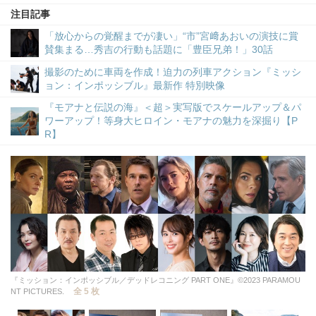
注目記事
「放心からの覚醒までが凄い」“市”宮﨑あおいの演技に賞
賛集まる…秀吉の行動も話題に「豊臣兄弟！」30話
撮影のために車両を作成！迫力の列車アクション『ミッシ
ョン：インポッシブル』最新作 特別映像
『モアナと伝説の海』＜超＞実写版でスケールアップ＆パ
ワーアップ！等身大ヒロイン・モアナの魅力を深掘り【P
R】
『ミッション：インポッシブル／デッドレコニング PART ONE』©2023 PARAMOU
全 5 枚
NT PICTURES.