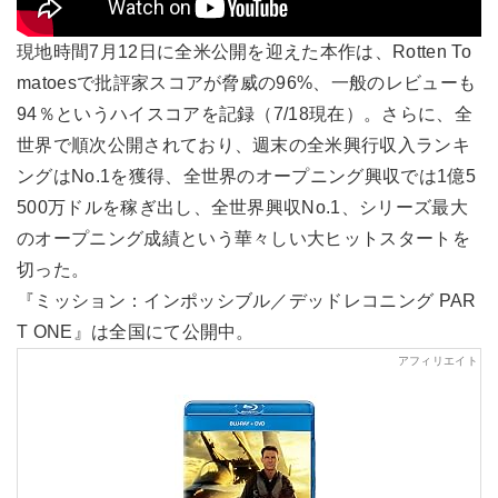
現地時間7月12日に全米公開を迎えた本作は、Rotten To
matoesで批評家スコアが脅威の96%、一般のレビューも
94％というハイスコアを記録（7/18現在）。さらに、全
世界で順次公開されており、週末の全米興行収入ランキ
ングはNo.1を獲得、全世界のオープニング興収では1億5
500万ドルを稼ぎ出し、全世界興収No.1、シリーズ最大
のオープニング成績という華々しい大ヒットスタートを
切った。
『ミッション：インポッシブル／デッドレコニング PAR
T ONE』は全国にて公開中。