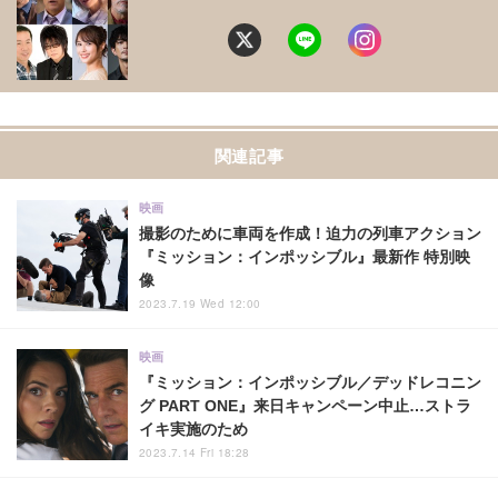
関連記事
映画
撮影のために車両を作成！迫力の列車アクション
『ミッション：インポッシブル』最新作 特別映
像
2023.7.19 Wed 12:00
映画
『ミッション：インポッシブル／デッドレコニン
グ PART ONE』来日キャンペーン中止…ストラ
イキ実施のため
2023.7.14 Fri 18:28