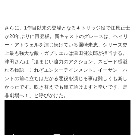
さらに、1作目以来の登場となるキトリッジ役で江原正士
が20年ぶりに再登板。新キャストのグレースは、ヘイリ
ー・アトウェルを演じ続けている園崎未恵、シリーズ史
上最も強大な敵・ガブリエルは津田健次郎が担当する。
津田さんは「凄まじい迫力のアクション、スピード感溢
れる物語、これぞエンターテインメント。イーサン・ハ
ントの前に立ちはだかる悪役を演じる事は難しくも楽し
かったです。吹き替えでも観て頂けますと幸いです。是
非劇場へ！」と呼びかけた。