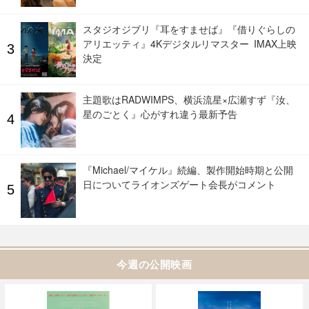
スタジオジブリ『耳をすませば』『借りぐらしの
アリエッティ』4Kデジタルリマスター IMAX上映
決定
主題歌はRADWIMPS、横浜流星×広瀬すず『汝、
星のごとく』心がすれ違う最新予告
『Michael/マイケル』続編、製作開始時期と公開
日についてライオンズゲート会長がコメント
今週の公開映画