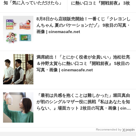
知「気に入っていただけたら」
に熱い口コミ『開戦前夜』 3枚
目の写真・画像 | cinemacafe.
net
8月8日から店頭販売開始！一番くじ「クレヨンし
んちゃん 夏のバケーションだゾ」 9枚目の写真・
画像 | cinemacafe.net
満席続出！「とにかく役者が全員いい」池松壮亮
＆仲野太賀らに熱い口コミ『開戦前夜』 5枚目の
写真・画像 | cinemacafe.net
「最初は共感を抱くことは難しかった」堀田真由
が初のシングルマザー役に挑戦『私はあなたを知
らない、』場面カット 2枚目の写真・画像 | cinem
acafe.net
Recommended by