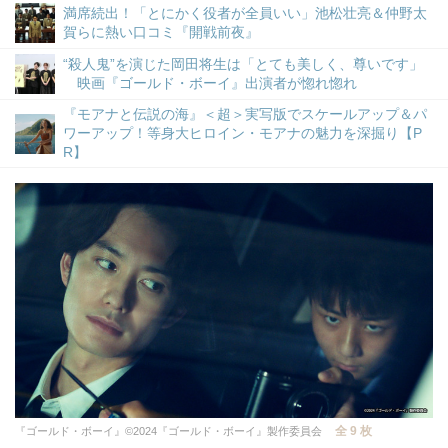
満席続出！「とにかく役者が全員いい」池松壮亮＆仲野太
賀らに熱い口コミ『開戦前夜』
“殺人鬼”を演じた岡田将生は「とても美しく、尊いです」
映画『ゴールド・ボーイ』出演者が惚れ惚れ
『モアナと伝説の海』＜超＞実写版でスケールアップ＆パ
ワーアップ！等身大ヒロイン・モアナの魅力を深掘り【P
R】
全 9 枚
『ゴールド・ボーイ』©2024『ゴールド・ボーイ』製作委員会