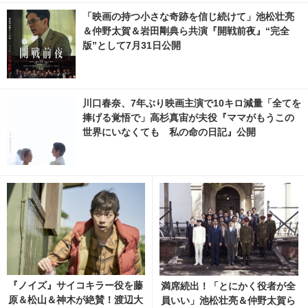
「映画の持つ小さな奇跡を信じ続けて」池松壮亮
＆仲野太賀＆岩田剛典ら共演『開戦前夜』“完全
版”として7月31日公開
川口春奈、7年ぶり映画主演で10キロ減量「全てを
捧げる覚悟で」高杉真宙が夫役『ママがもうこの
世界にいなくても 私の命の日記』公開
『ノイズ』サイコキラー役を藤
満席続出！「とにかく役者が全
原＆松山＆神木が絶賛！渡辺大
員いい」池松壮亮＆仲野太賀ら