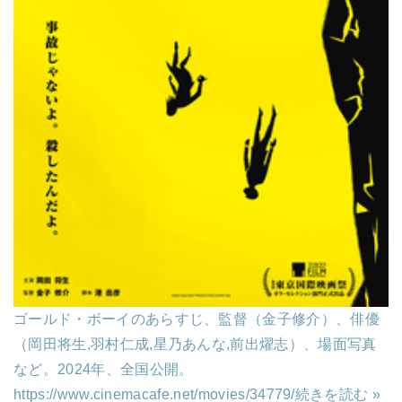
ゴールド・ボーイのあらすじ、監督（金子修介）、俳優
（岡田将生,羽村仁成,星乃あんな,前出燿志）、場面写真
など。2024年、全国公開。
https://www.cinemacafe.net/movies/34779/
続きを読む »