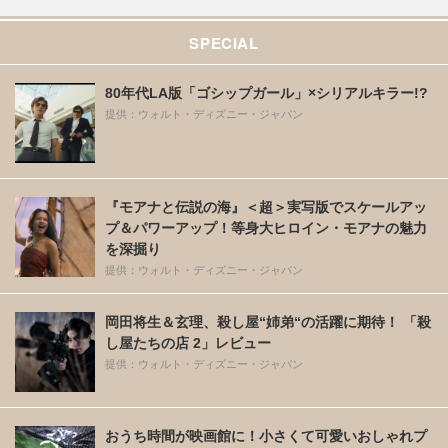
SPECIAL
80年代LA版「ゴシップガール」×シリアルキラー!?
提供：ウォルト・ディズニー・ジャパン
『モアナと伝説の海』＜超＞実写版でスケールアッ
プ＆パワーアップ！等身大ヒロイン・モアナの魅力
を深掘り
提供：ウォルト・ディズニー・ジャパン
岡田将生＆玄理、殺し屋“姉弟“の活躍に期待！ 「殺
し屋たちの店 2」レビュー
提供：ウォルト・ディズニー・ジャパン
おうち時間が映画館に！小さくて可愛いおしゃれプ