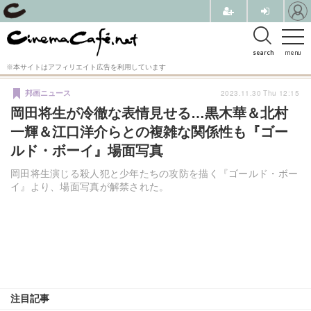
search
menu
※本サイトはアフィリエイト広告を利用しています
2023.11.30 Thu 12:15
邦画ニュース
岡田将生が冷徹な表情見せる…黒木華＆北村
一輝＆江口洋介らとの複雑な関係性も『ゴー
ルド・ボーイ』場面写真
岡田将生演じる殺人犯と少年たちの攻防を描く『ゴールド・ボー
イ』より、場面写真が解禁された。
注目記事