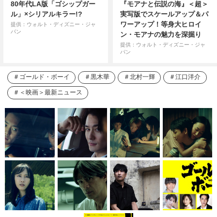
80年代LA版「ゴシップガー
『モアナと伝説の海』＜超＞
ル」×シリアルキラー!?
実写版でスケールアップ＆パ
ワーアップ！等身大ヒロイ
提供：ウォルト・ディズニー・ジャ
パン
ン・モアナの魅力を深掘り
提供：ウォルト・ディズニー・ジャ
パン
ゴールド・ボーイ
黒木華
北村一輝
江口洋介
＜映画＞最新ニュース