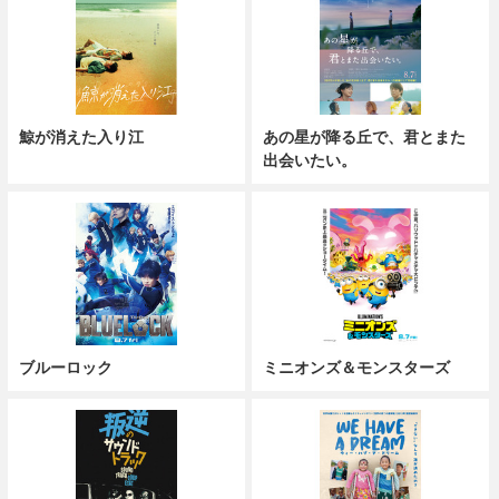
鯨が消えた入り江
あの星が降る丘で、君とまた
出会いたい。
ブルーロック
ミニオンズ＆モンスターズ