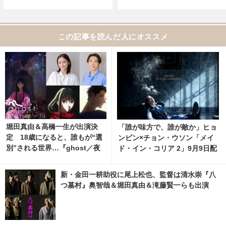
この記事を読んだ人にオススメ
堀田真由＆高橋一生が出演決
「誰が味方で、誰が敵か」ヒョ
定 18歳になると、誰もが“選
ンビン×チョン・ウソン「メイ
別”される世界…『ghost／夜
ド・イン・コリア 2」9月9日配
の果て』 特報映像解禁
信開始
新・金田一耕助役に尾上松也、監督は清水崇『八
つ墓村』奥智哉＆堀田真由＆滝藤賢一らも出演