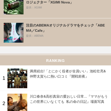
ロジェクター「XGIMI Nova」
提供：XGIMI
注目のABEMAオリジナルドラマをチェック「ABE
MA／Cafe」
提供：ABEMA
RANKING
満席続出!「とにかく役者が全員いい」池松壮亮&
仲野太賀らに熱い口コミ『開戦前夜』
川口春奈&高杉真宙の愛おしい日常...『ママがもう
この世界にいなくても 私の命の日記』場面写真