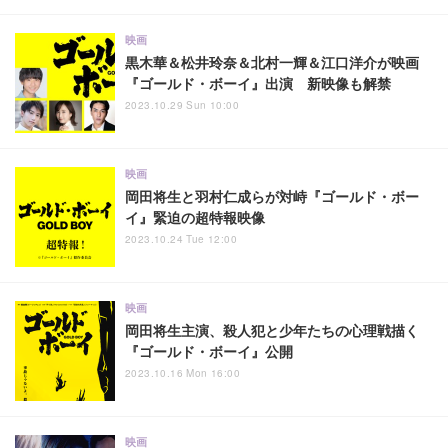
映画
黒木華＆松井玲奈＆北村一輝＆江口洋介が映画
『ゴールド・ボーイ』出演 新映像も解禁
2023.10.29 Sun 10:00
映画
岡田将生と羽村仁成らが対峙『ゴールド・ボー
イ』緊迫の超特報映像
2023.10.24 Tue 12:00
映画
岡田将生主演、殺人犯と少年たちの心理戦描く
『ゴールド・ボーイ』公開
2023.10.16 Mon 16:00
映画