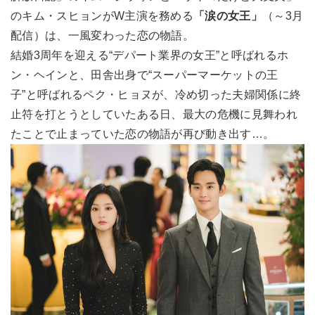
のキム・スヒョンがW主演を務める
「涙の女王」
（～3月
配信）は、一風変わった恋の物語。
結婚3周年を迎える“デパート業界の女王”と呼ばれるホ
ン・ヘインと、田舎出身で“スーパーマーケットの王
子”と呼ばれるペク・ヒョヌが、冷め切った夫婦関係に終
止符を打とうとしていたある日、最大の危機に見舞われ
たことで止まっていた恋の物語が再び動き出す…。