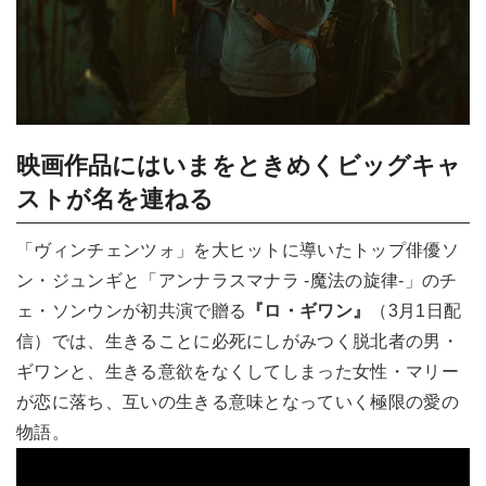
映画作品にはいまをときめくビッグキャ
ストが名を連ねる
「ヴィンチェンツォ」を大ヒットに導いたトップ俳優ソ
ン・ジュンギと「アンナラスマナラ -魔法の旋律-」のチ
ェ・ソンウンが初共演で贈る
『ロ・ギワン』
（3月1日配
信）では、生きることに必死にしがみつく脱北者の男・
ギワンと、生きる意欲をなくしてしまった女性・マリー
が恋に落ち、互いの生きる意味となっていく極限の愛の
物語。