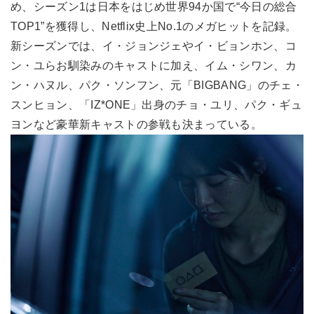
め、シーズン1は日本をはじめ世界94か国で“今日の総合
TOP1”を獲得し、Netflix史上No.1のメガヒットを記録。
新シーズンでは、イ・ジョンジェやイ・ビョンホン、コ
ン・ユらお馴染みのキャストに加え、イム・シワン、カ
ン・ハヌル、パク・ソンフン、元「BIGBANG」のチェ・
スンヒョン、「IZ*ONE」出身のチョ・ユリ、パク・ギュ
ヨンなど豪華新キャストの参戦も決まっている。