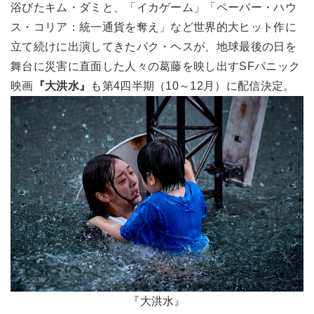
浴びたキム・ダミと、「イカゲーム」「ペーパー・ハウ
ス・コリア：統一通貨を奪え」など世界的大ヒット作に
立て続けに出演してきたパク・ヘスが、地球最後の日を
舞台に災害に直面した人々の葛藤を映し出すSFパニック
映画
『大洪水』
も第4四半期（10～12月）に配信決定。
『大洪水』