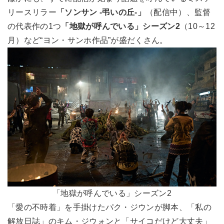
リースリラー
「ソンサン -弔いの丘-」
（配信中）、監督
の代表作の1つ
「地獄が呼んでいる」シーズン2
（10～12
月）など“ヨン・サンホ作品”が盛だくさん。
「地獄が呼んでいる」シーズン2
「愛の不時着」を手掛けたパク・ジウンが脚本、「私の
解放日誌」のキム・ジウォンと「サイコだけど大丈夫」