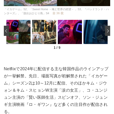
「イカゲーム」S2、「Sweet Home －俺と世界の絶望－ 」S3、『バッドランド・ハ
全 36 枚
ンターズ』、「脱出おひとり島」S4
‹
1
/
9
Netflixで2024年に配信する主な韓国作品のラインアップ
が一挙解禁。先日、場面写真が初解禁された「イカゲー
ム」シーズン2は10～12月に配信、そのほかキム・ジウ
ォン＆キム・スヒョンW主演「涙の女王」、コ・ユンジ
ュン主演の「賢い医師生活」スピンオフ、ソン・ジュン
ギ主演映画『ロ・ギワン』など多くの注目作が配信され
る。