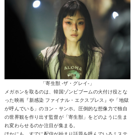
「寄生獣 -ザ・グレイ-」
メガホンを取るのは、韓国ゾンビブームの火付け役とな
った映画『新感染 ファイナル・エクスプレス』や「地獄
が呼んでいる」のヨン・サンホ。圧倒的な想像力で独自
の世界観を作り出す監督が「寄生獣」をどのように生ま
れ変わらせるのか注目が集まる。
ほかにも、すでに配信が始まり話題を呼んでいるミステ