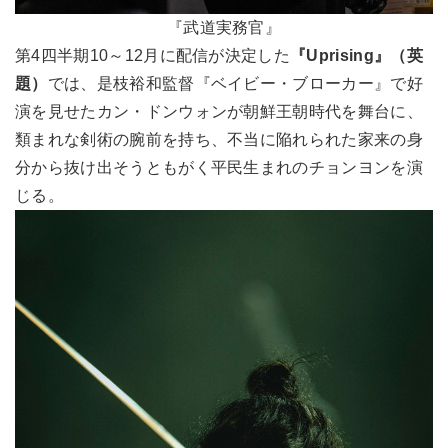
『武道実務官』
第4四半期10～12月に配信が決定した
『Uprising』（英
題）
では、是枝裕和監督『ベイビー・ブローカー』で好
演を見せたカン・ドンウォンが朝鮮王朝時代を舞台に、
類まれな剣術の腕前を持ち、不当に陥れられた家来の身
分から抜け出そうともがく平民生まれのチョンヨンを演
じる。