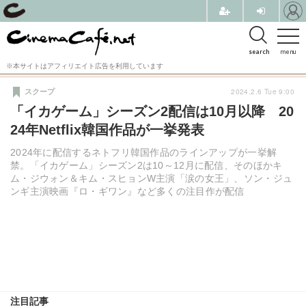
search
menu
※本サイトはアフィリエイト広告を利用しています
2024.2.6 Tue 9:00
スクープ
「イカゲーム」シーズン2配信は10月以降 20
24年Netflix韓国作品が一挙発表
2024年に配信するネトフリ韓国作品のラインアップが一挙解
禁。「イカゲーム」シーズン2は10～12月に配信、そのほかキ
ム・ジウォン＆キム・スヒョンW主演「涙の女王」、ソン・ジュ
ンギ主演映画『ロ・ギワン』など多くの注目作が配信
注目記事