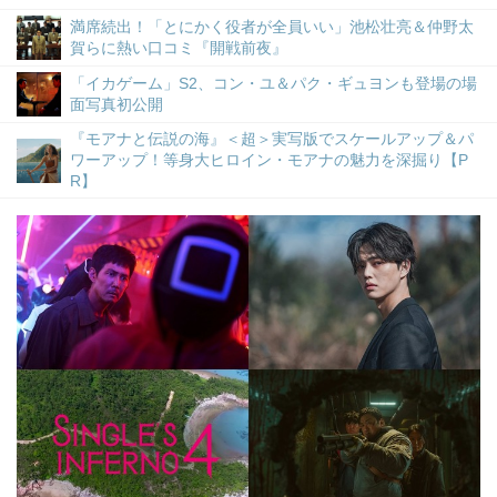
満席続出！「とにかく役者が全員いい」池松壮亮＆仲野太
賀らに熱い口コミ『開戦前夜』
「イカゲーム」S2、コン・ユ＆パク・ギュヨンも登場の場
面写真初公開
『モアナと伝説の海』＜超＞実写版でスケールアップ＆パ
ワーアップ！等身大ヒロイン・モアナの魅力を深掘り【P
R】