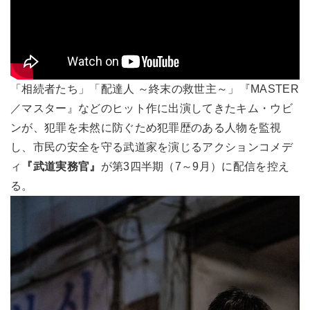
「相続者たち」「配達人 ～終末の救世主～」『MASTER
／マスター』などのヒット作に出演してきたキム・ウビ
ンが、犯罪を未然に防ぐため犯罪歴のある人物を監視
し、市民の安全を守る武道家を演じるアクションコメデ
ィ
『武道実務官』
が第3四半期（7～9月）に配信を控え
る。