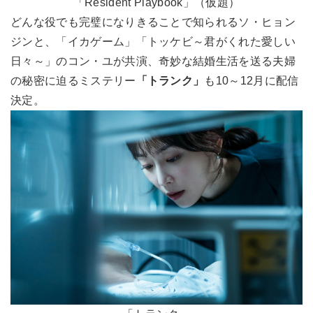
「Resident Playbook」（仮題）
どんな役でも完璧になりきることで知られるソ・ヒョン
ジンと、「イカゲーム」「トッケビ～君がくれた愛しい
日々～」のコン・ユが共演、奇妙な結婚生活を送る夫婦
の秘密に迫るミステリー
「トランク」
も10～12月に配信
決定。