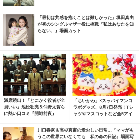
「最初は共感を抱くことは難しかった」堀田真由
が初のシングルマザー役に挑戦『私はあなたを知
らない、』場面カット
満席続出！「とにかく役者が全
「ちいかわ」×スッパイマンコ
員いい」池松壮亮＆仲野太賀ら
ラボグッズ、8月7日発売！Tシ
に熱い口コミ『開戦前夜』
ャツやマスコットなど全5アイ
テム
川口春奈＆高杉真宙の愛おしい日常…『ママがも
うこの世界にいなくても 私の命の日記』場面写