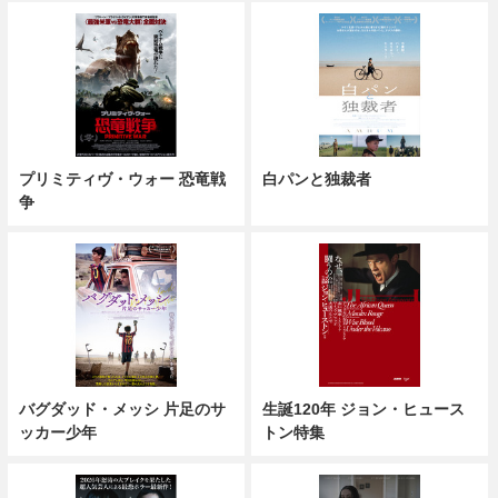
プリミティヴ・ウォー 恐竜戦
白パンと独裁者
争
バグダッド・メッシ 片足のサ
生誕120年 ジョン・ヒュース
ッカー少年
トン特集