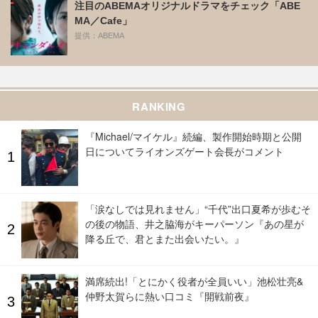
注目のABEMAオリジナルドラマをチェック「ABE
MA／Cafe」
提供：ABEMA
RANKING
『Michael/マイケル』続編、製作開始時期と公開
日についてライオンズゲート会長がコメント
「涙なしでは見れません」“千代”出口夏希が歩むそ
の後の物語、井之脇海がキーパーソン『あの星が
降る丘で、君とまた出会いたい。』
満席続出!「とにかく役者が全員いい」池松壮亮&
仲野太賀らに熱い口コミ『開戦前夜』