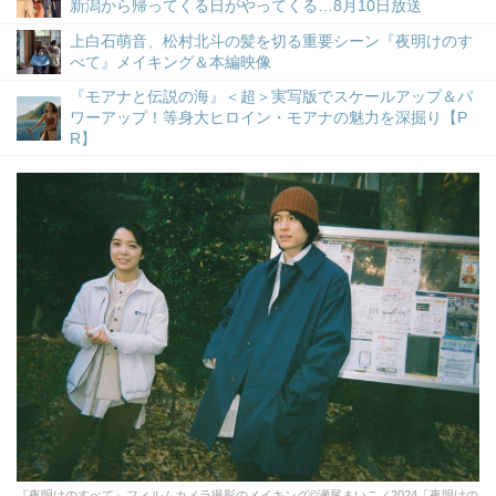
新潟から帰ってくる日がやってくる…8月10日放送
上白石萌音、松村北斗の髪を切る重要シーン『夜明けのす
べて』メイキング＆本編映像
『モアナと伝説の海』＜超＞実写版でスケールアップ＆パ
ワーアップ！等身大ヒロイン・モアナの魅力を深掘り【P
R】
『夜明けのすべて』フィルムカメラ撮影のメイキング©瀬尾まいこ／2024「夜明けの