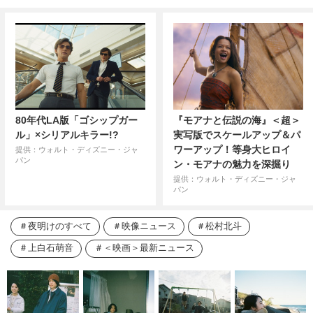
80年代LA版「ゴシップガー
『モアナと伝説の海』＜超＞
ル」×シリアルキラー!?
実写版でスケールアップ＆パ
ワーアップ！等身大ヒロイ
提供：ウォルト・ディズニー・ジャ
パン
ン・モアナの魅力を深掘り
提供：ウォルト・ディズニー・ジャ
パン
夜明けのすべて
映像ニュース
松村北斗
上白石萌音
＜映画＞最新ニュース