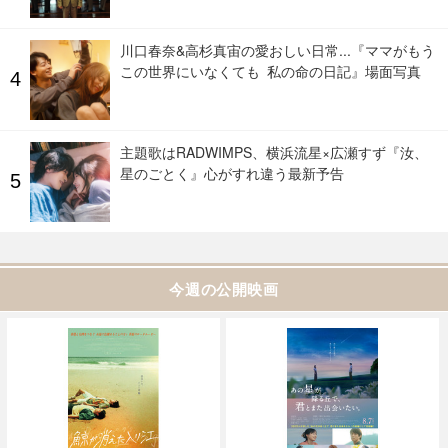
川口春奈&高杉真宙の愛おしい日常...『ママがもう
この世界にいなくても 私の命の日記』場面写真
主題歌はRADWIMPS、横浜流星×広瀬すず『汝、
星のごとく』心がすれ違う最新予告
今週の公開映画