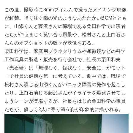
この度、撮影時に8mmフィルムで撮ったメイキング映像
が解禁。降り注ぐ陽の光のようなあたたかいBGMととも
に、山添くんと藤沢さんの職場である栗田科学で出演者
たちが仲睦まじく笑い合う風景や、松村さんと上白石さ
んらのオフショットの数々が映像を彩る。
栗田科学は、家庭用プラネタリウムや顕微鏡などの科学
工作玩具の製造・販売を行う会社で、社長の栗田和夫
（光石研）は「無理なく、怪我なく、安全に」がモット
ーで社員の健康を第一に考えている。劇中では、職場で
松村さん演じる山添くんがパニック障害の発作を起こし
たり、上白石演じる藤沢さんがイライラを爆発させてし
まうシーンが登場するが、社長をはじめ栗田科学の職員
たちが、優しく2人に寄り添う姿が印象的に描かれる。