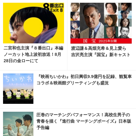
二宮和也主演『８番出口』本編
渡辺謙＆高畑充希＆見上愛ら
ノーカット地上波初放送！8月
吉沢亮主演『国宝』新キャスト
28日の金ローにて
『映画ちいかわ』初日興収9.9億円を記録、観覧車
コラボ＆映画館グリーティングも盛況
圧巻のマーチングパフォーマンス！高校生男子の
青春を描く『進行曲 マーチングボーイズ』日本版
予告編