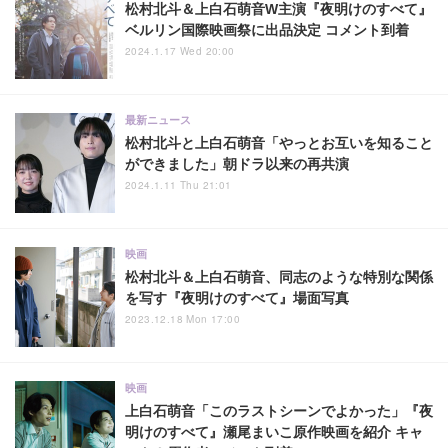
松村北斗＆上白石萌音W主演『夜明けのすべて』
ベルリン国際映画祭に出品決定 コメント到着
2024.1.17 Wed 20:00
最新ニュース
松村北斗と上白石萌音「やっとお互いを知ること
ができました」朝ドラ以来の再共演
2024.1.11 Thu 21:01
映画
松村北斗＆上白石萌音、同志のような特別な関係
を写す『夜明けのすべて』場面写真
2023.12.18 Mon 17:00
映画
上白石萌音「このラストシーンでよかった」『夜
明けのすべて』瀬尾まいこ原作映画を紹介 キャ