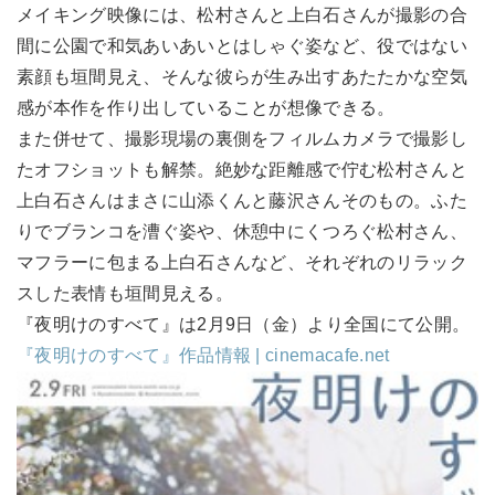
メイキング映像には、松村さんと上白石さんが撮影の合
間に公園で和気あいあいとはしゃぐ姿など、役ではない
素顔も垣間見え、そんな彼らが生み出すあたたかな空気
感が本作を作り出していることが想像できる。
また併せて、撮影現場の裏側をフィルムカメラで撮影し
たオフショットも解禁。絶妙な距離感で佇む松村さんと
上白石さんはまさに山添くんと藤沢さんそのもの。ふた
りでブランコを漕ぐ姿や、休憩中にくつろぐ松村さん、
マフラーに包まる上白石さんなど、それぞれのリラック
スした表情も垣間見える。
『夜明けのすべて』は2月9日（金）より全国にて公開。
『夜明けのすべて』作品情報 | cinemacafe.net