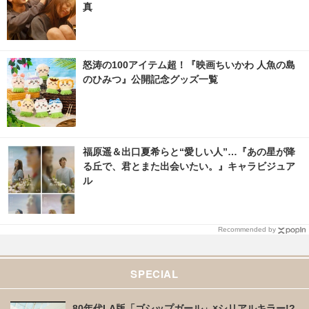
真
怒涛の100アイテム超！『映画ちいかわ 人魚の島
のひみつ』公開記念グッズ一覧
福原遥＆出口夏希らと“愛しい人”…『あの星が降
る丘で、君とまた出会いたい。』キャラビジュア
ル
Recommended by
SPECIAL
80年代LA版「ゴシップガール」×シリアルキラー!?