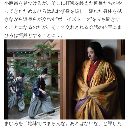
小麻呂を見つけるが、そこに打毱を終えた道長たちがや
ってきたためまひろは思わず身を隠し、濡れた身体を拭
きながら道長らが交わす“ボーイズトーク”を立ち聞きす
ることになるのだが、そこで交わされる会話の内容にま
ひろは愕然とすることに…。
まひろを「地味でつまらんな。あれはないな」と評した