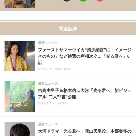
関連記事
最新ニュース
ファーストサマーウイカ“清少納言”に「イメージ
そのもの」など絶賛の声相次ぐ…「光る君へ」6
話
2024.2.12 Mon 10:40
最新ニュース
吉高由里子＆柄本佑…大河「光る君へ」新ビジュ
アル“二人”“書”公開
2024.2.9 Fri 19:30
最新ニュース
大河ドラマ「光る君へ」花山天皇役、本郷奏多の