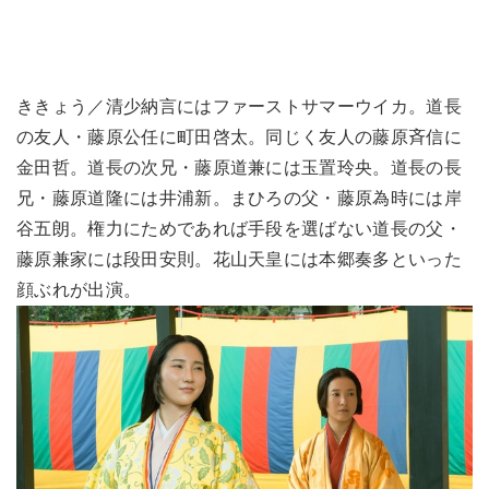
ききょう／清少納言にはファーストサマーウイカ。道長
の友人・藤原公任に町田啓太。同じく友人の藤原斉信に
金田哲。道長の次兄・藤原道兼には玉置玲央。道長の長
兄・藤原道隆には井浦新。まひろの父・藤原為時には岸
谷五朗。権力にためであれば手段を選ばない道長の父・
藤原兼家には段田安則。花山天皇には本郷奏多といった
顔ぶれが出演。