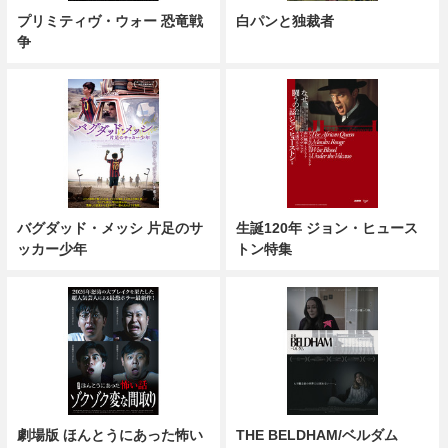
プリミティヴ・ウォー 恐竜戦
白パンと独裁者
争
バグダッド・メッシ 片足のサ
生誕120年 ジョン・ヒュース
ッカー少年
トン特集
劇場版 ほんとうにあった怖い
THE BELDHAM/ベルダム