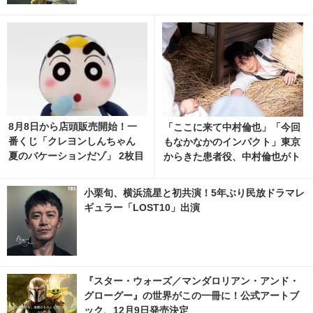
8月8日から店頭販売開始！一
「ここに来て中村倫也」「今回
番くじ「クレヨンしんちゃん
もなかなかのインパクト」東京
夏のバケーションだゾ」 2枚目
からきた患者役、中村倫也がト
の写真・画像 | cinemacafe.ne
レンド入り「風、薫る」
t
小栗旬、横浜流星と初共演！5年ぶり民放ドラマレ
ギュラー「LOST10」出演
『スター・ウォーズ／マンダロリアン・アンド・
グローグー』の世界がこの一冊に！公式アートブ
ック、12月9日発売決定