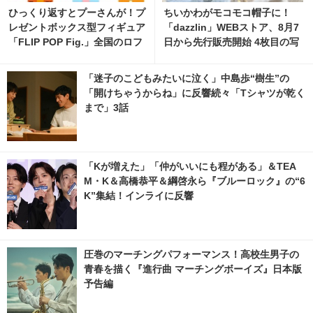
ひっくり返すとプーさんが！プ
ちいかわがモコモコ帽子に！
レゼントボックス型フィギュア
「dazzlin」WEBストア、8月7
「FLIP POP Fig.」全国のロフ
日から先行販売開始 4枚目の写
トにて9月より先行発売 2枚目
真・画像 | cinemacafe.net
の写真・画像 | cinemacafe.ne
「迷子のこどもみたいに泣く」中島歩“樹生”の
t
「開けちゃうからね」に反響続々「Tシャツが乾く
まで」3話
「Kが増えた」「仲がいいにも程がある」＆TEA
M・K＆高橋恭平＆綱啓永ら『ブルーロック』の“6
K”集結！インライに反響
圧巻のマーチングパフォーマンス！高校生男子の
青春を描く『進行曲 マーチングボーイズ』日本版
予告編