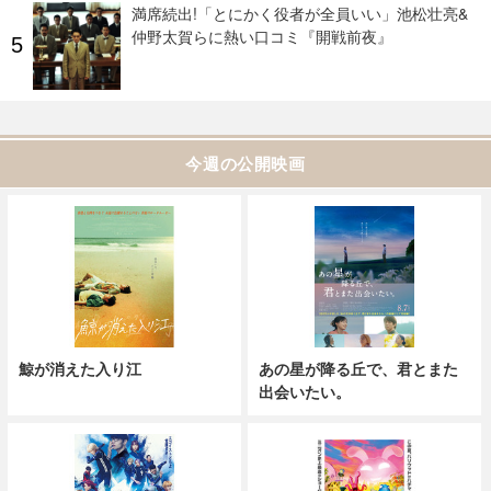
満席続出!「とにかく役者が全員いい」池松壮亮&
仲野太賀らに熱い口コミ『開戦前夜』
今週の公開映画
鯨が消えた入り江
あの星が降る丘で、君とまた
出会いたい。