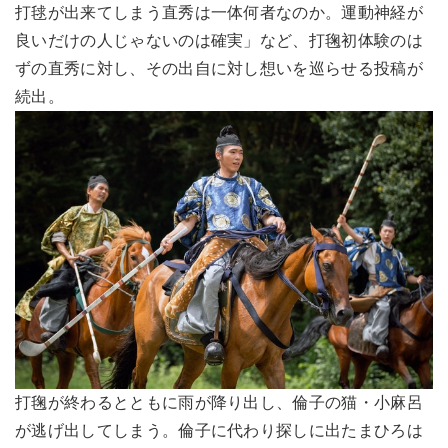
打毬が出来てしまう直秀は一体何者なのか。運動神経が
良いだけの人じゃないのは確実」など、打毱初体験のは
ずの直秀に対し、その出自に対し想いを巡らせる投稿が
続出。
打毱が終わるとともに雨が降り出し、倫子の猫・小麻呂
が逃げ出してしまう。倫子に代わり探しに出たまひろは