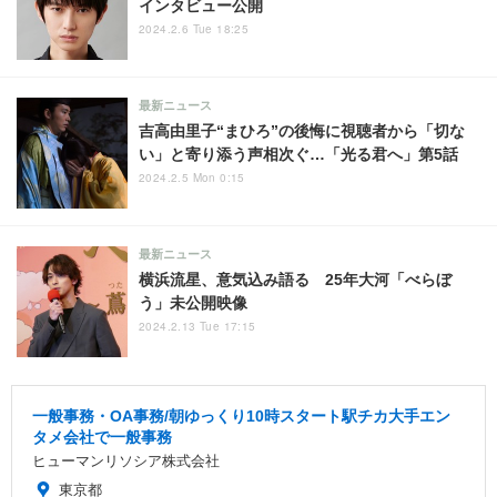
インタビュー公開
2024.2.6 Tue 18:25
最新ニュース
吉高由里子“まひろ”の後悔に視聴者から「切な
い」と寄り添う声相次ぐ…「光る君へ」第5話
2024.2.5 Mon 0:15
最新ニュース
横浜流星、意気込み語る 25年大河「べらぼ
う」未公開映像
2024.2.13 Tue 17:15
一般事務・OA事務/朝ゆっくり10時スタート駅チカ大手エン
タメ会社で一般事務
ヒューマンリソシア株式会社
東京都