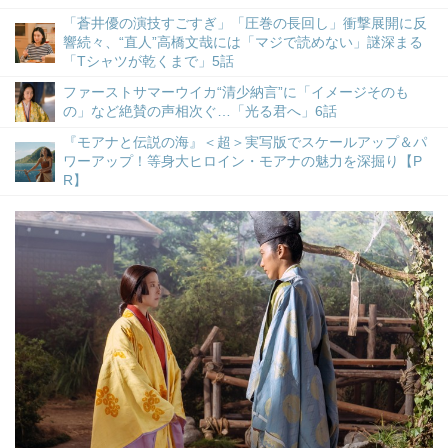
「蒼井優の演技すごすぎ」「圧巻の長回し」衝撃展開に反
響続々、“直人”高橋文哉には「マジで読めない」謎深まる
「Tシャツが乾くまで」5話
ファーストサマーウイカ“清少納言”に「イメージそのも
の」など絶賛の声相次ぐ…「光る君へ」6話
『モアナと伝説の海』＜超＞実写版でスケールアップ＆パ
ワーアップ！等身大ヒロイン・モアナの魅力を深掘り【P
R】