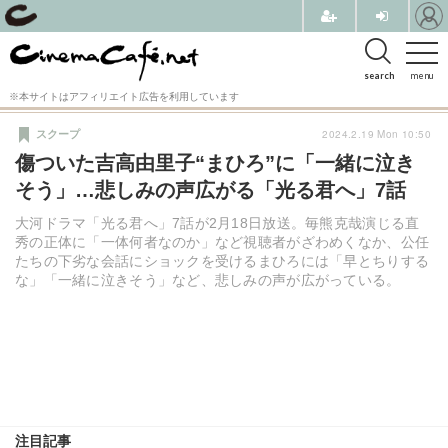
search
menu
※本サイトはアフィリエイト広告を利用しています
2024.2.19 Mon 10:50
スクープ
傷ついた吉高由里子“まひろ”に「一緒に泣き
そう」…悲しみの声広がる「光る君へ」7話
大河ドラマ「光る君へ」7話が2月18日放送。毎熊克哉演じる直
秀の正体に「一体何者なのか」など視聴者がざわめくなか、公任
たちの下劣な会話にショックを受けるまひろには「早とちりする
な」「一緒に泣きそう」など、悲しみの声が広がっている。
注目記事