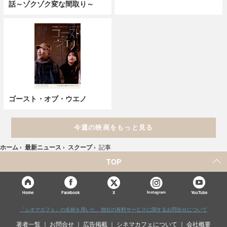
話～ゾクゾク変な間取り～
ゴースト・オブ・ウエノ
今週の映画をもっと見る
ホーム
›
最新ニュース
›
スクープ
›
記事
TOP
X
Home
Facebook
Instagram
YouTube
「シネマカフェ」の名称を用いた、他社の有料サービスに関するお問合せについて
著者一覧
お問合せ
広告掲載
シネマカフェについて
会社概要