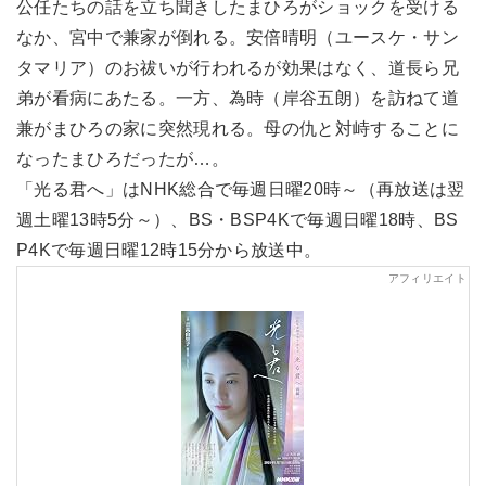
公任たちの話を立ち聞きしたまひろがショックを受ける
なか、宮中で兼家が倒れる。安倍晴明（ユースケ・サン
タマリア）のお祓いが行われるが効果はなく、道長ら兄
弟が看病にあたる。一方、為時（岸谷五朗）を訪ねて道
兼がまひろの家に突然現れる。母の仇と対峙することに
なったまひろだったが…。
「光る君へ」はNHK総合で毎週日曜20時～（再放送は翌
週土曜13時5分～）、BS・BSP4Kで毎週日曜18時、BS
P4Kで毎週日曜12時15分から放送中。