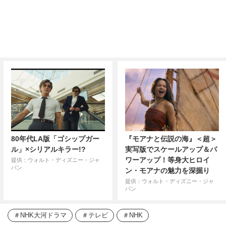
80年代LA版「ゴシップガー
『モアナと伝説の海』＜超＞
ル」×シリアルキラー!?
実写版でスケールアップ＆パ
ワーアップ！等身大ヒロイ
提供：ウォルト・ディズニー・ジャ
パン
ン・モアナの魅力を深掘り
提供：ウォルト・ディズニー・ジャ
パン
NHK大河ドラマ
テレビ
NHK