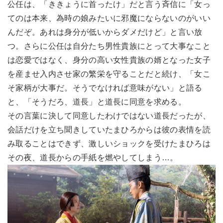
公任は、「ききょうに首ったけ」だと言う斉信に「女っ
てのは本来、為時の娘みたいに邪魔にならないのがいい
んだぞ。あれは身分が低いからダメだけど」と言い放
つ。さらに公任は自分たち男性貴族にとって大事なこと
は恋愛ではなく、身分の高い女性貴族の婿となった女子
を産ませ入内させ家の繁栄を守ることだと続け、「女こ
そ家柄が大事だ。そうでなければ意味がない」と語る
と、「そうだろ、道長」と道長に同意を求める。
その言葉に決して同意したわけではない道長だったが、
会話だけを立ち聞きしていたまひろからは彼の表情を読
み取ることはできず、激しいショックを受けたまひろは
その夜、道長からの手紙を燃やしてしまう…。