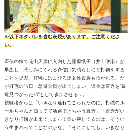
※以下ネタバレを含む表現があります。ご注意くださ
い。
斉信の妹で花山天皇に入内した藤原忯子（井上咲楽）が
早逝し、悲しみにくれる斉信は気晴らしにと打毱をする
ことを提案。打毱にはまひろ達女性貴族も招かれる。だ
が打毱の当日、急遽欠員が出てしまい、道長は直秀を“最
近見つかった弟”として参加させる…。
視聴者からは「いきなり連れてこられたのに、打毬のル
ールちゃんと知ってて活躍できちゃう直秀」「直秀がい
きなり打毱が出来てしまって良い腕してるのは、そうい
う生まれってことなのかな」「それにしても、いきなり