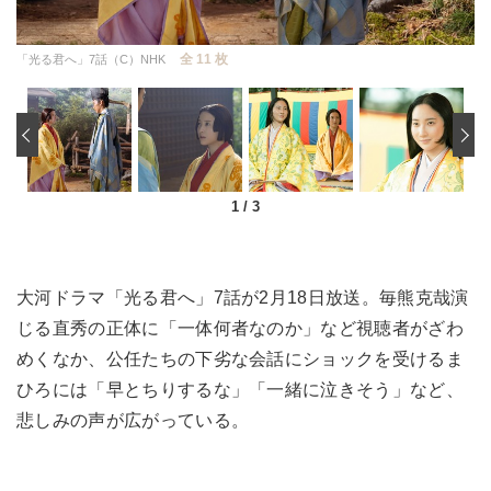
全 11 枚
「光る君へ」7話（C）NHK
‹
1
/
3
大河ドラマ「光る君へ」7話が2月18日放送。毎熊克哉演
じる直秀の正体に「一体何者なのか」など視聴者がざわ
めくなか、公任たちの下劣な会話にショックを受けるま
ひろには「早とちりするな」「一緒に泣きそう」など、
悲しみの声が広がっている。