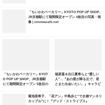
「ちいかわベーカリー」KYOT
ヴィン・ディーゼル、『ワイル
O POP UP SHOP、JR京都駅
ド・スピード』最終章の脚本を
にて期間限定オープン 16枚目
絶賛！「ここ数十年の最高傑
の写真・画像 | cinemacafe.ne
作！涙が止まらない」
t
「涙なしでは見れません」“千代”出口夏希が歩む
その後の物語、井之脇海がキーパーソン『あの星
が降る丘で、君とまた出会いたい。』 8枚目の写
真・画像 | cinemacafe.net
大ヒット作の続編にして完結編…『あの星が降る
丘で、君とまた出会いたい。』予告映像＆場面写
真解禁
「ちいかわベーカリー」KYOTO POP UP SHOP、
JR京都駅にて期間限定オープン 4枚目の写真・画
像 | cinemacafe.net