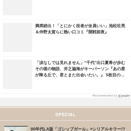
「ちいかわベーカリー」KYOT
福原遥＆出口夏希らと“愛しい
O POP UP SHOP、JR京都駅
人”…『あの星が降る丘で、君
にて期間限定オープン 5枚目の
とまた出会いたい。』キャラビ
写真・画像 | cinemacafe.net
ジュアル
菊池亜希子、「花アン」中島歩と“でき婚マンネリ
カップル”に！『グッド・ストライプス』
満席続出！「とにかく役者が全員いい」池松壮亮
＆仲野太賀らに熱い口コミ『開戦前夜』