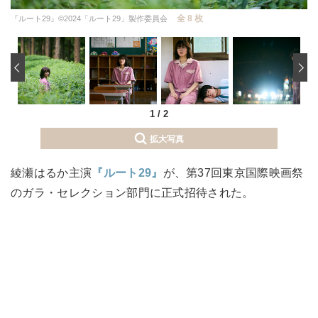
全 8 枚
『ルート29』©︎2024「ルート29」製作委員会
‹
1
/
2
拡大写真
綾瀬はるか主演
『ルート29』
が、第37回東京国際映画祭
のガラ・セレクション部門に正式招待された。