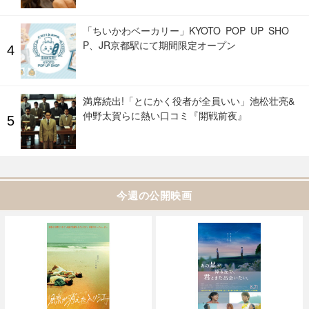
「涙なしでは見れません」“千代”出口夏希が歩むそ
の後の物語、井之脇海がキーパーソン『あの星が
降る丘で、君とまた出会いたい。』
『Michael/マイケル』続編、製作開始時期と公開
日についてライオンズゲート会長がコメント
川口春奈&高杉真宙の愛おしい日常...『ママがもう
この世界にいなくても 私の命の日記』場面写真
「ちいかわベーカリー」KYOTO POP UP SHO
P、JR京都駅にて期間限定オープン
満席続出!「とにかく役者が全員いい」池松壮亮&