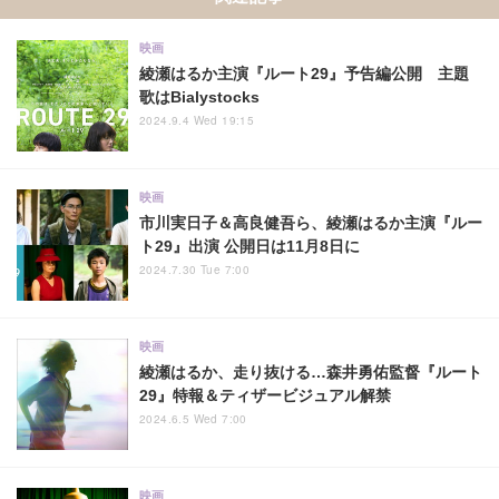
関連記事
映画
綾瀬はるか主演『ルート29』予告編公開 主題
歌はBialystocks
2024.9.4 Wed 19:15
映画
市川実日子＆高良健吾ら、綾瀬はるか主演『ルー
ト29』出演 公開日は11月8日に
2024.7.30 Tue 7:00
映画
綾瀬はるか、走り抜ける…森井勇佑監督『ルート
29』特報＆ティザービジュアル解禁
2024.6.5 Wed 7:00