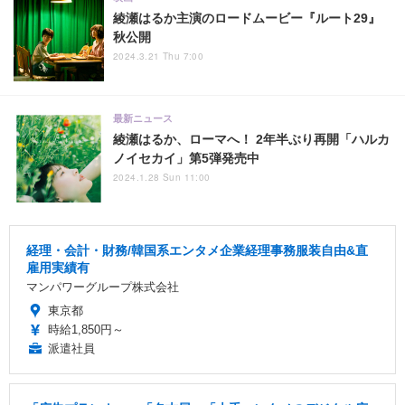
映画
綾瀬はるか主演のロードムービー『ルート29』
秋公開
2024.3.21 Thu 7:00
最新ニュース
綾瀬はるか、ローマへ！ 2年半ぶり再開「ハルカ
ノイセカイ」第5弾発売中
2024.1.28 Sun 11:00
経理・会計・財務/韓国系エンタメ企業経理事務服装自由&直
雇用実績有
マンパワーグループ株式会社
東京都
時給1,850円～
派遣社員