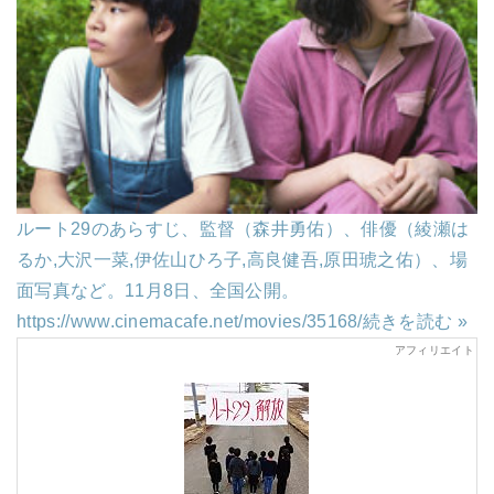
ルート29のあらすじ、監督（森井勇佑）、俳優（綾瀬は
るか,大沢一菜,伊佐⼭ひろ⼦,高良健吾,原⽥琥之佑）、場
面写真など。11月8日、全国公開。
https://www.cinemacafe.net/movies/35168/
続きを読む »