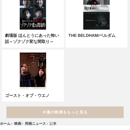
プリミティヴ・ウォー 恐竜戦
白パンと独裁者
争
バグダッド・メッシ 片足のサ
生誕120年 ジョン・ヒュース
ッカー少年
トン特集
劇場版 ほんとうにあった怖い
THE BELDHAM/ベルダム
話～ゾクゾク変な間取り～