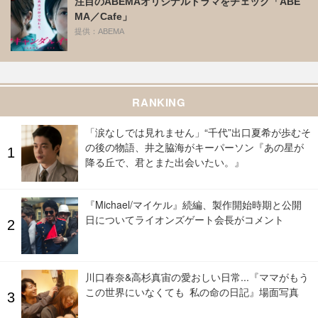
を深掘り
提供：ウォルト・ディズニー・ジャパン
岡田将生＆玄理、殺し屋“姉弟“の活躍に期待！ 「殺
し屋たちの店 2」レビュー
提供：ウォルト・ディズニー・ジャパン
おうち時間が映画館に！小さくて可愛いおしゃれプ
ロジェクター「XGIMI Nova」
提供：XGIMI
注目のABEMAオリジナルドラマをチェック「ABE
MA／Cafe」
提供：ABEMA
RANKING