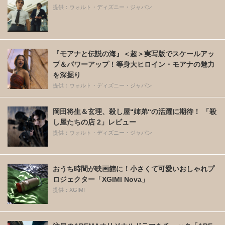
「涙なしでは見れません」“千代”出口夏希が歩む
その後の物語、井之脇海がキーパーソン『あの星
が降る丘で、君とまた出会いたい。』 5枚目の写
真・画像 | cinemacafe.net
Recommended by
SPECIAL
80年代LA版「ゴシップガール」×シリアルキラー!?
提供：ウォルト・ディズニー・ジャパン
『モアナと伝説の海』＜超＞実写版でスケールアッ
プ＆パワーアップ！等身大ヒロイン・モアナの魅力