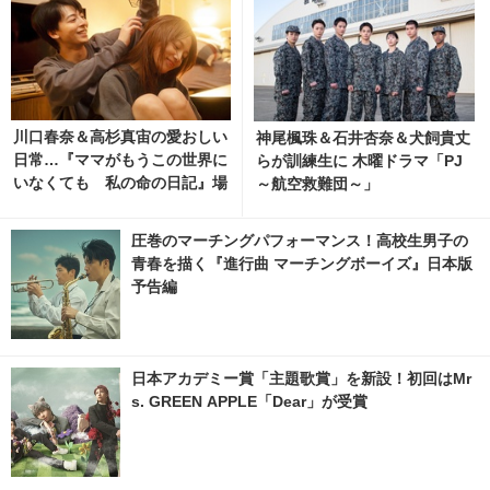
川口春奈＆高杉真宙の愛おしい
神尾楓珠＆石井杏奈＆犬飼貴丈
日常…『ママがもうこの世界に
らが訓練生に 木曜ドラマ「PJ
いなくても 私の命の日記』場
～航空救難団～」
面写真 1枚目の写真・画像 | ci
nemacafe.net
圧巻のマーチングパフォーマンス！高校生男子の
青春を描く『進行曲 マーチングボーイズ』日本版
予告編
日本アカデミー賞「主題歌賞」を新設！初回はMr
s. GREEN APPLE「Dear」が受賞