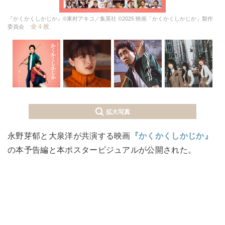
『かくかくしかじか』©東村アキコ／集英社 ©2025 映画「かくかくしかじか」製作
全 4 枚
委員会
拡大写真
永野芽郁と大泉洋が共演する映画
『かくかくしかじか』
の本予告編と本ポスタービジュアルが公開された。