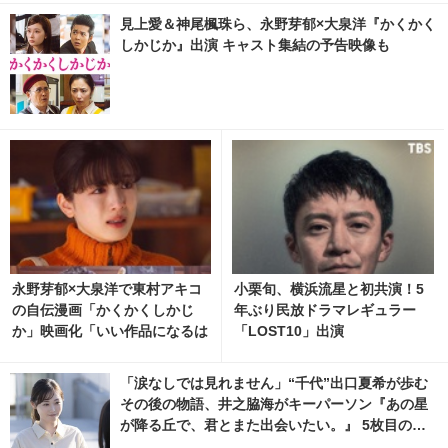
見上愛＆神尾楓珠ら、永野芽郁×大泉洋『かくかく
しかじか』出演 キャスト集結の予告映像も
永野芽郁×大泉洋で東村アキコ
小栗旬、横浜流星と初共演！5
の自伝漫画「かくかくしかじ
年ぶり民放ドラマレギュラー
か」映画化「いい作品になるは
「LOST10」出演
ず」
「涙なしでは見れません」“千代”出口夏希が歩む
その後の物語、井之脇海がキーパーソン『あの星
が降る丘で、君とまた出会いたい。』 5枚目の写
真・画像 | cinemacafe.net