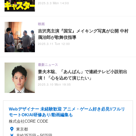
2025.3.3 Mon 14:00
映画
吉沢亮主演『国宝』メイキング写真が公開 中村
鴈治郎が歌舞伎指導
2025.3.11 Tue 12:00
最新ニュース
妻夫木聡、「あんぱん」で連続テレビ小説初出
演！「心を込めて演じたい」
2025.3.10 Mon 19:05
Webデザイナー 未経験歓迎 アニメ・ゲーム好き必見!/フルリ
モートOK/AI研修あり/動画編集も
株式会社CORE CODE
東京都
月給25万円～50万円