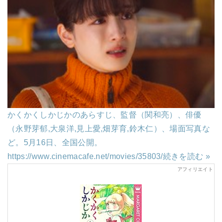
かくかくしかじかのあらすじ、監督（関和亮）、俳優
（永野芽郁,大泉洋,見上愛,畑芽育,鈴⽊仁）、場面写真な
ど。5月16日、全国公開。
https://www.cinemacafe.net/movies/35803/
続きを読む »