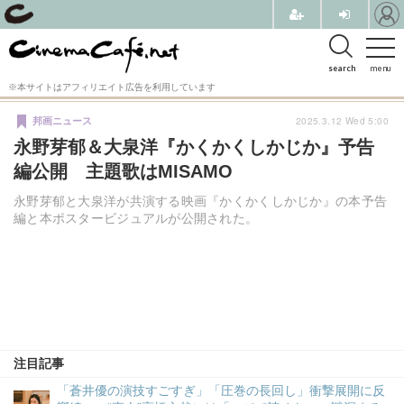
search
menu
※本サイトはアフィリエイト広告を利用しています
2025.3.12 Wed 5:00
邦画ニュース
永野芽郁＆大泉洋『かくかくしかじか』予告
編公開 主題歌はMISAMO
永野芽郁と大泉洋が共演する映画『かくかくしかじか』の本予告
編と本ポスタービジュアルが公開された。
注目記事
「蒼井優の演技すごすぎ」「圧巻の長回し」衝撃展開に反