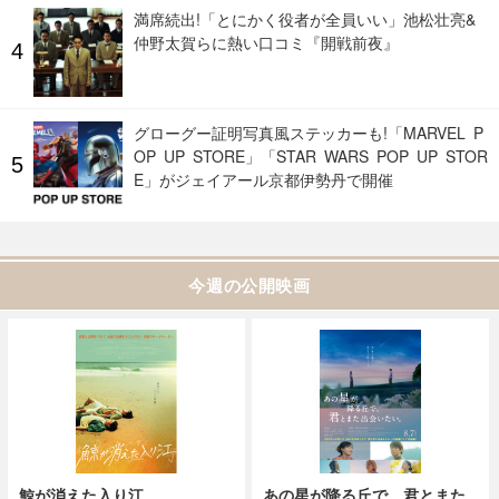
満席続出!「とにかく役者が全員いい」池松壮亮&
仲野太賀らに熱い口コミ『開戦前夜』
グローグー証明写真風ステッカーも!「MARVEL P
OP UP STORE」「STAR WARS POP UP STOR
E」がジェイアール京都伊勢丹で開催
今週の公開映画
鯨が消えた入り江
あの星が降る丘で、君とまた