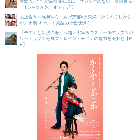
響続々、“直人”高橋文哉には「マジで読めない」謎深まる
「Tシャツが乾くまで」5話
見上愛＆神尾楓珠ら、永野芽郁×大泉洋『かくかくしかじ
か』出演 キャスト集結の予告映像も
『モアナと伝説の海』＜超＞実写版でスケールアップ＆パ
ワーアップ！等身大ヒロイン・モアナの魅力を深掘り【P
R】