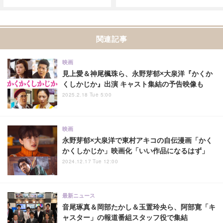
関連記事
映画
見上愛＆神尾楓珠ら、永野芽郁×大泉洋『かくか
くしかじか』出演 キャスト集結の予告映像も
2025.2.18 Tue 5:00
映画
永野芽郁×大泉洋で東村アキコの自伝漫画「かく
かくしかじか」映画化「いい作品になるはず」
2024.12.17 Tue 12:00
最新ニュース
音尾琢真＆岡部たかし＆玉置玲央ら、阿部寛「キ
ャスター」の報道番組スタッフ役で集結