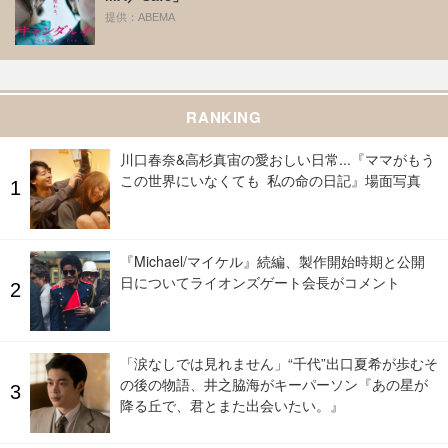
提供：ABEMA
RANKING
川口春奈&高杉真宙の愛おしい日常...『ママがもう
この世界にいなくても 私の命の日記』場面写真
『Michael/マイケル』続編、製作開始時期と公開
日についてライオンズゲート会長がコメント
「涙なしでは見れません」“千代”出口夏希が歩むそ
の後の物語、井之脇海がキーパーソン『あの星が
降る丘で、君とまた出会いたい。』