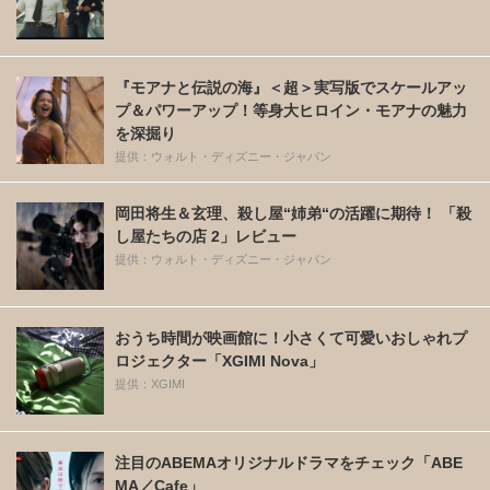
『モアナと伝説の海』＜超＞実写版でスケールアッ
プ＆パワーアップ！等身大ヒロイン・モアナの魅力
を深掘り
提供：ウォルト・ディズニー・ジャパン
岡田将生＆玄理、殺し屋“姉弟“の活躍に期待！ 「殺
し屋たちの店 2」レビュー
提供：ウォルト・ディズニー・ジャパン
おうち時間が映画館に！小さくて可愛いおしゃれプ
ロジェクター「XGIMI Nova」
提供：XGIMI
注目のABEMAオリジナルドラマをチェック「ABE
MA／Cafe」