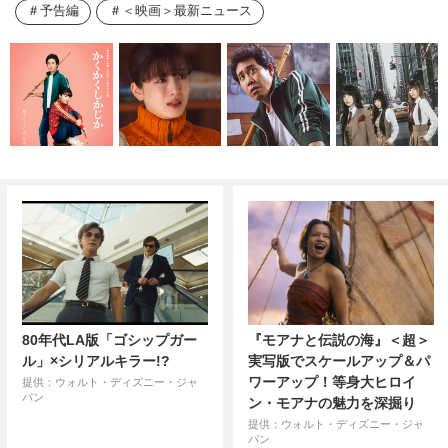
予告編
＜映画＞最新ニュース
80年代LA版「ゴシップガー
『モアナと伝説の海』＜超＞
ル」×シリアルキラー!?
実写版でスケールアップ＆パ
ワーアップ！等身大ヒロイ
提供：ウォルト・ディズニー・ジャ
パン
ン・モアナの魅力を深掘り
提供：ウォルト・ディズニー・ジャ
パン