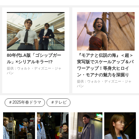
80年代LA版「ゴシップガー
『モアナと伝説の海』＜超＞
ル」×シリアルキラー!?
実写版でスケールアップ＆パ
ワーアップ！等身大ヒロイ
提供：ウォルト・ディズニー・ジャ
パン
ン・モアナの魅力を深掘り
提供：ウォルト・ディズニー・ジャ
パン
2025年春ドラマ
テレビ