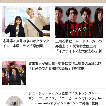
志尊淳＆岸井ゆきのがクランク
上白石萌歌、ムードメーカーの
イン 水曜ドラマ「恋は闇」
弁護士に！ 間宮祥太朗主演
「イグナイト -法の無法者-」新
キャスト
賀来賢人が福田雄一監督に苦情…監督の反論は!?
「行列のできる法律相談所」3時間SP
ジム・ジャームッシュ監督作『ストレンジャー・
ザン・パラダイス』『コーヒー＆シガレッツ』bo
njour recordsオフィシャルTシャツ発売 3枚目の