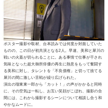
ポスター撮影や取材、台本読みでは何度か対面していた
ものの、この日が初共演となる2人。早速、美和と犀川の
戦いの火蓋が切られることに。ある事情で仕事が干され
気味となった超大御所俳優の再生に熱意をもって奮闘す
る美和に対し、タレントを「不良債権」と切って捨てる
犀川の間に激しい舌戦が繰り広げられた。
演出の瑠東東一郎から「カット！」の声がかかると同時
に、その空気は一転し、お互い笑顔がこぼれ、撮影の合
間には、これから撮影するシーンについて相談し合う和
やかなムードに。