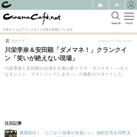
search
menu
※本サイトはアフィリエイト広告を利用しています
2025.3.13 Thu 12:30
スクープ
川栄李奈＆安田顕「ダメマネ！」クランクイ
ン「笑いが絶えない現場」
川栄李奈と安田顕が出演する春の新ドラマ「ダメマネ！ ―ダメ
なタレント、マネジメントします―」の撮影がスタートした。
注目記事
満席続出！「とにかく役者が全員いい」池松壮亮＆仲野太