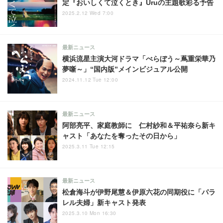
定『おいしくて泣くとき』Uruの主題歌彩る予告
2025.2.12 Wed 7:00
最新ニュース
横浜流星主演大河ドラマ「べらぼう～蔦重栄華乃
夢噺～」“国内版”メインビジュアル公開
2024.11.12 Tue 12:00
最新ニュース
阿部亮平、家庭教師に 仁村紗和＆平祐奈ら新キ
ャスト「あなたを奪ったその日から」
2025.3.11 Tue 12:15
最新ニュース
松倉海斗が伊野尾慧＆伊原六花の同期役に「パラ
レル夫婦」新キャスト発表
2025.3.10 Mon 16:30