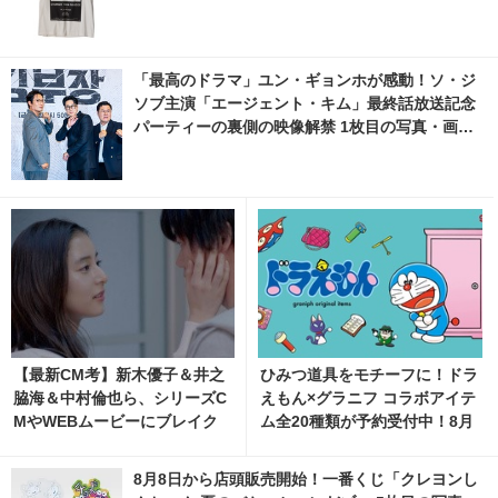
写真・画像 | cinemacafe.net
「最高のドラマ」ユン・ギョンホが感動！ソ・ジ
ソブ主演「エージェント・キム」最終話放送記念
パーティーの裏側の映像解禁 1枚目の写真・画像 |
cinemacafe.net
【最新CM考】新木優子＆井之
ひみつ道具をモチーフに！ドラ
脇海＆中村倫也ら、シリーズC
えもん×グラニフ コラボアイテ
MやWEBムービーにブレイク
ム全20種類が予約受付中！8月
俳優続々
11日より発売
8月8日から店頭販売開始！一番くじ「クレヨンし