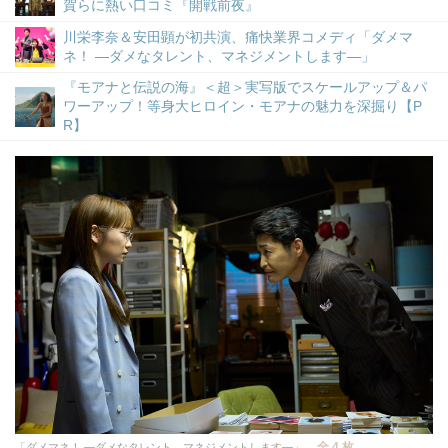
賀らに熱い口コミ『開戦前夜』
川栄李奈＆安田顕が初共演、痛快業界コメディ「ダメマ
ネ！ ―ダメなタレント、マネジメントします―」
『モアナと伝説の海』＜超＞実写版でスケールアップ＆パ
ワーアップ！等身大ヒロイン・モアナの魅力を深掘り【P
R】
全 4 枚
「ダメマネ！ ―ダメなタレント、マネジメントします―」