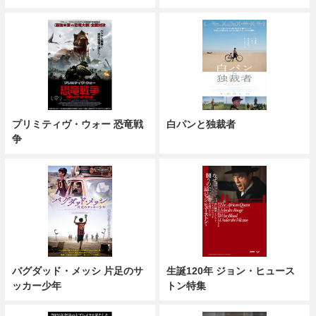
プリミティヴ・ウォー 恐竜戦
白パンと独裁者
争
バグダッド・メッシ 片足のサ
生誕120年 ジョン・ヒュース
ッカー少年
トン特集