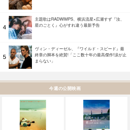
主題歌はRADWIMPS、横浜流星×広瀬すず『汝、
星のごとく』心がすれ違う最新予告
ヴィン・ディーゼル、『ワイルド・スピード』最
終章の脚本を絶賛!「ここ数十年の最高傑作!涙が止
まらない」
今週の公開映画