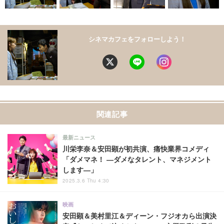
シネマカフェをフォローしよう！
関連記事
最新ニュース
川栄李奈＆安田顕が初共演、痛快業界コメディ
「ダメマネ！ ―ダメなタレント、マネジメント
します―」
2025.3.6 Thu 4:30
映画
安田顕＆美村里江＆ディーン・フジオカら出演決