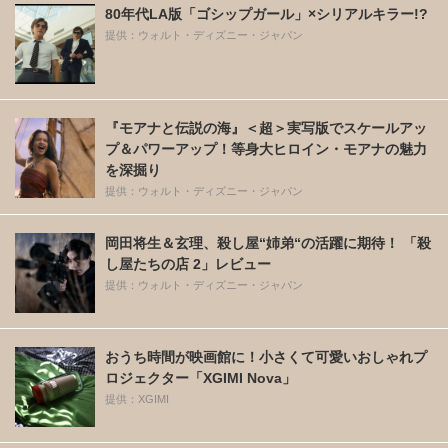
80年代LA版「ゴシップガール」×シリアルキラー!?
提供：ウォルト・ディズニー・ジャパン
『モアナと伝説の海』＜超＞実写版でスケールアッ
プ＆パワーアップ！等身大ヒロイン・モアナの魅力
を深掘り
提供：ウォルト・ディズニー・ジャパン
岡田将生＆玄理、殺し屋“姉弟“の活躍に期待！ 「殺
し屋たちの店 2」レビュー
提供：ウォルト・ディズニー・ジャパン
おうち時間が映画館に！小さくて可愛いおしゃれプ
ロジェクター「XGIMI Nova」
提供：XGIMI