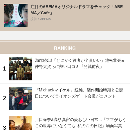
注目のABEMAオリジナルドラマをチェック「ABE
MA／Cafe」
提供：ABEMA
RANKING
満席続出!「とにかく役者が全員いい」池松壮亮&
仲野太賀らに熱い口コミ『開戦前夜』
『Michael/マイケル』続編、製作開始時期と公開
日についてライオンズゲート会長がコメント
川口春奈&高杉真宙の愛おしい日常...『ママがもう
この世界にいなくても 私の命の日記』場面写真