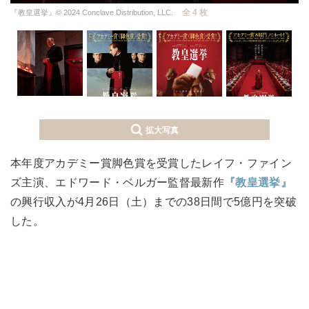
全 4 枚
『教皇選挙』© 2024 Conclave Distribution, LLC.
拡大写真
本年度アカデミー賞脚色賞を受賞したレイフ・ファイン
ズ主演、エドワード・ベルガー監督最新作
『教皇選挙』
の興行収入が4月26日（土）までの38日間で5億円を突破
した。