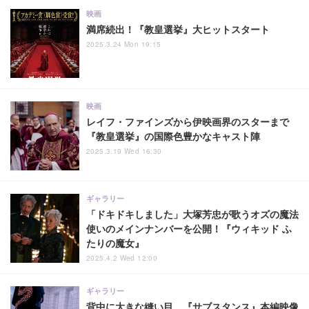
映画
満席続出！『教皇選挙』大ヒットスタート
2025.3.24 Mon 19:15
映画
レイフ・ファインズから伊映画界のスターまで
『教皇選挙』の国際色豊かなキャスト陣
2025.3.19 Wed 16:30
ギャラリー
「ドキドキしました」大塚芳忠が歌うオズの魔法
使いのメインナンバーを公開！『ウィキッド ふ
たりの魔女』
2025.4.2 Wed 12:00
ギャラリー
背中に大きな縫い目…『サブスタンス』本編映像