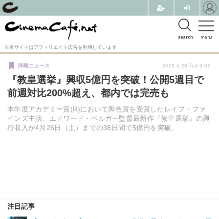
search
menu
※本サイトはアフィリエイト広告を利用しています
2025.4.29 Tue 9:00
洋画ニュース
『教皇選挙』興収5億円を突破！公開5週目で
前週対比200%超え、都内では完売も
本年度アカデミー賞(R)において脚色賞を受賞したレイフ・ファ
インズ主演、エドワード・ベルガー監督最新作『教皇選挙』の興
行収入が4月26日（土）までの38日間で5億円を突破。
注目記事