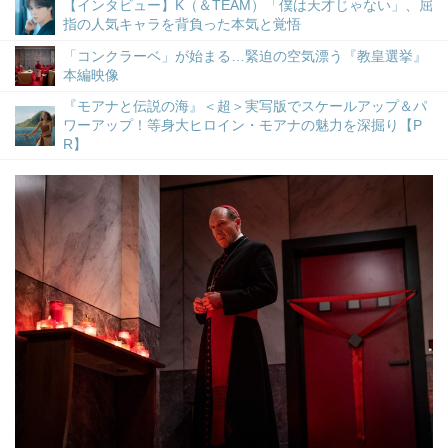
【インタビュー】K（＆TEAM）「僕は天才じゃない」、屈
指の人気キャラを背負った本気と覚悟
「コンクラーベ」が始まる…緊迫の空気漂う『教皇選挙』
本編映像
『モアナと伝説の海』＜超＞実写版でスケールアップ＆パ
ワーアップ！等身大ヒロイン・モアナの魅力を深掘り【P
R】