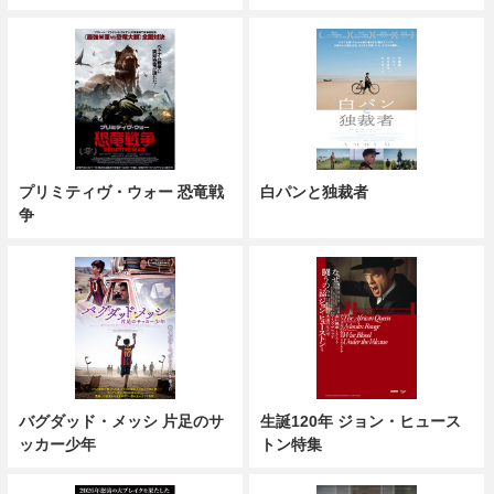
プリミティヴ・ウォー 恐竜戦
白パンと独裁者
争
バグダッド・メッシ 片足のサ
生誕120年 ジョン・ヒュース
ッカー少年
トン特集