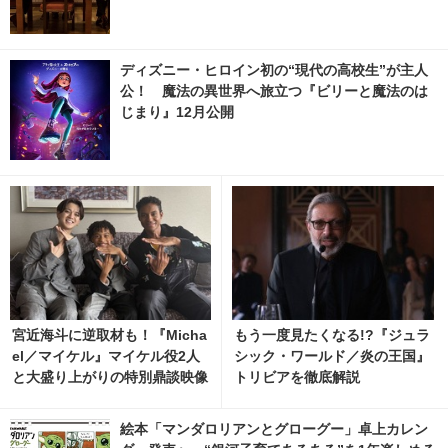
ディズニー・ヒロイン初の“現代の高校生”が主人
公！ 魔法の異世界へ旅立つ『ビリーと魔法のは
じまり』12月公開
宮近海斗に逆取材も！『Micha
もう一度見たくなる!?『ジュラ
el／マイケル』マイケル役2人
シック・ワールド／炎の王国』
と大盛り上がりの特別鼎談映像
トリビアを徹底解説
絵本「マンダロリアンとグローグー」卓上カレン