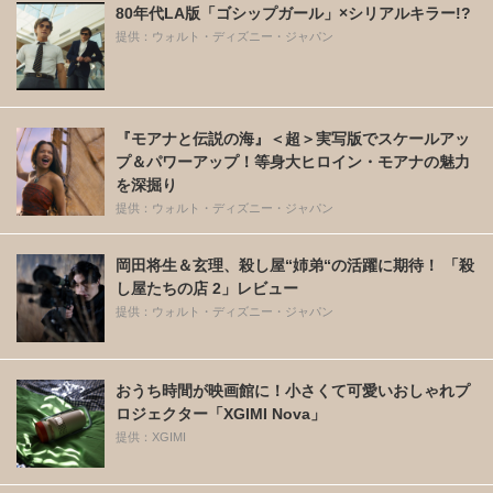
80年代LA版「ゴシップガール」×シリアルキラー!?
提供：ウォルト・ディズニー・ジャパン
『モアナと伝説の海』＜超＞実写版でスケールアッ
プ＆パワーアップ！等身大ヒロイン・モアナの魅力
を深掘り
提供：ウォルト・ディズニー・ジャパン
岡田将生＆玄理、殺し屋“姉弟“の活躍に期待！ 「殺
し屋たちの店 2」レビュー
提供：ウォルト・ディズニー・ジャパン
おうち時間が映画館に！小さくて可愛いおしゃれプ
ロジェクター「XGIMI Nova」
提供：XGIMI