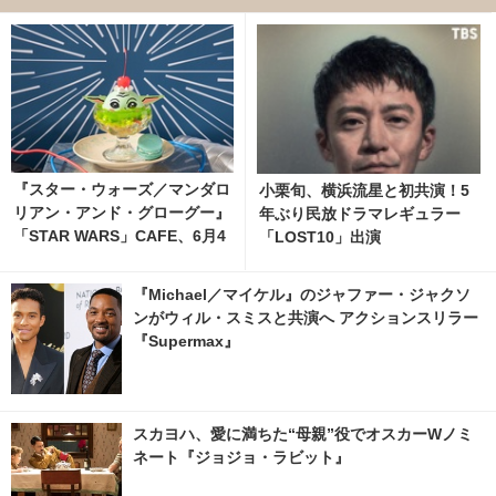
『スター・ウォーズ／マンダロ
小栗旬、横浜流星と初共演！5
リアン・アンド・グローグー』
年ぶり民放ドラマレギュラー
「STAR WARS」CAFE、6月4
「LOST10」出演
日から東京 SHIBUYA109に期
間限定オープン！
『Michael／マイケル』のジャファー・ジャクソ
ンがウィル・スミスと共演へ アクションスリラー
『Supermax』
スカヨハ、愛に満ちた“母親”役でオスカーWノミ
ネート『ジョジョ・ラビット』