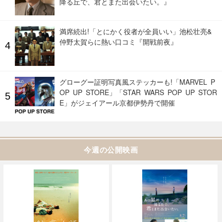
降る丘で、君とまた出会いたい。』
満席続出!「とにかく役者が全員いい」池松壮亮&
仲野太賀らに熱い口コミ『開戦前夜』
グローグー証明写真風ステッカーも!「MARVEL P
OP UP STORE」「STAR WARS POP UP STOR
E」がジェイアール京都伊勢丹で開催
今週の公開映画