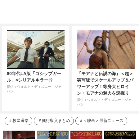
80年代LA版「ゴシップガー
『モアナと伝説の海』＜超＞
ル」×シリアルキラー!?
実写版でスケールアップ＆パ
ワーアップ！等身大ヒロイ
提供：ウォルト・ディズニー・ジャ
パン
ン・モアナの魅力を深掘り
提供：ウォルト・ディズニー・ジャ
パン
教皇選挙
興行収入まとめ
＜映画＞最新ニュース