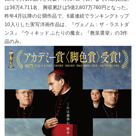
は36万4,711名、興収累計は5億2,807万760円となった。
昨年4月以降の公開作品で、6週連続でランキングトップ
10入りした実写洋画作品は、『ヴェノム：ザ・ラストダ
ンス』『ウィキッド ふたりの魔女』『教皇選挙』の3作
品のみ。