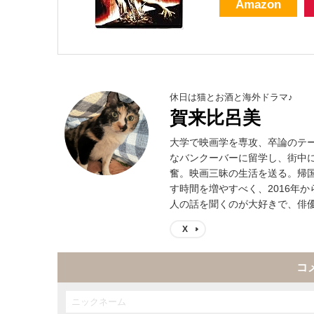
Amazon
休日は猫とお酒と海外ドラマ♪
賀来比呂美
大学で映画学を専攻、卒論のテ
なバンクーバーに留学し、街中
奮。映画三昧の生活を送る。帰
す時間を増やすべく、2016年
人の話を聞くのが大好きで、俳
X
コ