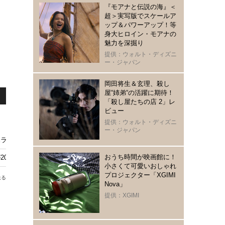
『モアナと伝説の海』＜
超＞実写版でスケールア
ップ＆パワーアップ！等
身大ヒロイン・モアナの
魅力を深掘り
提供：ウォルト・ディズニ
ー・ジャパン
岡田将生＆玄理、殺し
屋“姉弟“の活躍に期待！
「殺し屋たちの店 2」レ
ビュー
提供：ウォルト・ディズニ
ー・ジャパン
ラーの3巨頭が集合！
おうち時間が映画館に！
013年に公開決定！
小さくて可愛いおしゃれ
プロジェクター「XGIMI
送る
Nova」
提供：XGIMI