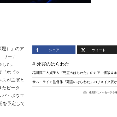
llum（原題）』のア
シェア
ツイート
と、ワーナ
死霊のはらわた
表した。
び『ホビッ
稲川淳二＆貞子＆『死霊のはらわた』のミア…怪談＆ホ
キスが主演と
サム・ライミ監督作『死霊のはらわた』のリメイク版が2
きたピータ
編集部にメッセージを
ッパ・ボウエ
開を予定して