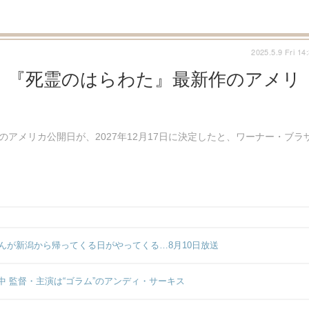
2025.5.9 Fri 14
』『死霊のはらわた』最新作のアメリ
Gollum（原題）』のアメリカ公開日が、2027年12月17日に決定したと、ワーナー・ブラ
んが新潟から帰ってくる日がやってくる…8月10日放送
 監督・主演は“ゴラム”のアンディ・サーキス