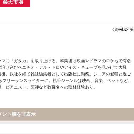
楽天市場
《賀来比呂美
ーマに『ガタカ』を取り上げる。卒業後は映画やドラマのロケ地で有名
に溶け込むベニチオ・デル・トロやアイス・キューブを見かけて大興
国後、数社を経て雑誌編集者として出版社に勤務。シニアの愛猫と過ご
からフリーランスライターに。執筆ジャンルは映画、音楽、ペットなど。
優、ピアニスト、医師など数百名への取材経験あり。
メント欄を非表示