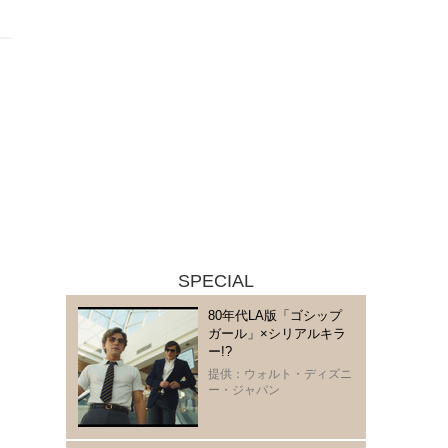
SPECIAL
80年代LA版「ゴシップ
ガール」×シリアルキラ
ー!?
提供：ウォルト・ディズニ
ー・ジャパン