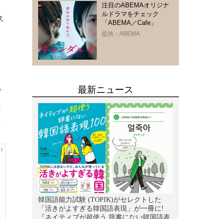
日
注目のABEMAオリジナ
ルドラマをチェック
ス
「ABEMA／Cafe」
提供：ABEMA
デ
ー
を