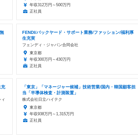
年収312万円～500万円
正社員
費無
FENDI/バックヤード・サポート業務/ファッション/福利厚
生充実
フェンディ・ジャパン合同会社
東京都
年収300万円～430万円
正社員
生充
「東京」「マネージャー候補」技術営業/国内・韓国顧客担
当「半導体検査・計測装置」
シィ
株式会社日立ハイテク
東京都
年収938万円～1,315万円
正社員