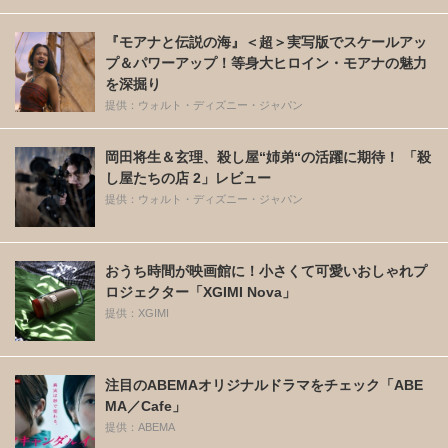
『モアナと伝説の海』＜超＞実写版でスケールアッ
プ＆パワーアップ！等身大ヒロイン・モアナの魅力
を深掘り
提供：ウォルト・ディズニー・ジャパン
岡田将生＆玄理、殺し屋“姉弟“の活躍に期待！ 「殺
し屋たちの店 2」レビュー
提供：ウォルト・ディズニー・ジャパン
おうち時間が映画館に！小さくて可愛いおしゃれプ
ロジェクター「XGIMI Nova」
提供：XGIMI
注目のABEMAオリジナルドラマをチェック「ABE
MA／Cafe」
提供：ABEMA