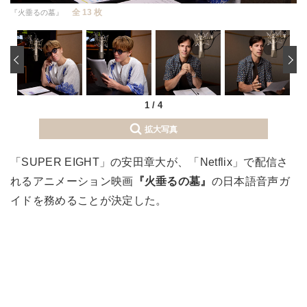
全 13 枚
『火垂るの墓』
‹
1
/
4
拡大写真
「SUPER EIGHT」の安田章大が、「Netflix」で配信さ
れるアニメーション映画
『火垂るの墓』
の日本語音声ガ
イドを務めることが決定した。