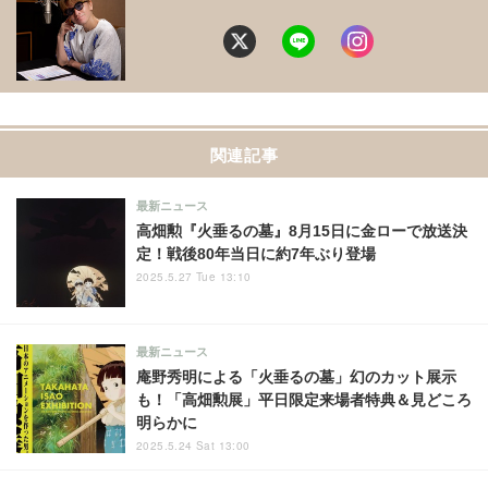
関連記事
最新ニュース
高畑勲『火垂るの墓』8月15日に金ローで放送決
定！戦後80年当日に約7年ぶり登場
2025.5.27 Tue 13:10
最新ニュース
庵野秀明による「火垂るの墓」幻のカット展示
も！「高畑勲展」平日限定来場者特典＆見どころ
明らかに
2025.5.24 Sat 13:00