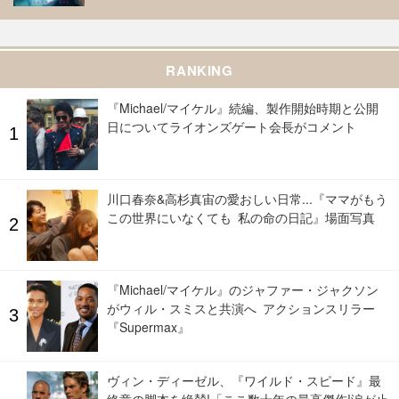
RANKING
『Michael/マイケル』続編、製作開始時期と公開
日についてライオンズゲート会長がコメント
川口春奈&高杉真宙の愛おしい日常...『ママがもう
この世界にいなくても 私の命の日記』場面写真
『Michael/マイケル』のジャファー・ジャクソン
がウィル・スミスと共演へ アクションスリラー
『Supermax』
ヴィン・ディーゼル、『ワイルド・スピード』最
終章の脚本を絶賛!「ここ数十年の最高傑作!涙が止