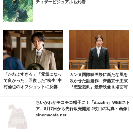
ティザービジュアルも到着
「かわよすぎる」「元気になっ
カンヌ国際映画祭に新たな風を
て良かった」回復した“柳生”中
吹かせた話題作 齊藤京子主演
村倫也のオフショットに反響
『恋愛裁判』最新映像＆場面写
「風、薫る」
真
ちいかわがモコモコ帽子に！「dazzlin」WEBスト
ア、8月7日から先行販売開始 2枚目の写真・画像 |
cinemacafe.net