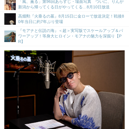
「風、薫る」第96回あらすじ・場面写真 ついに、りんが
新潟から帰ってくる日がやってくる…8月10日放送
高畑勲『火垂るの墓』8月15日に金ローで放送決定！戦後8
0年当日に約7年ぶり登場
『モアナと伝説の海』＜超＞実写版でスケールアップ＆パ
ワーアップ！等身大ヒロイン・モアナの魅力を深掘り【P
R】