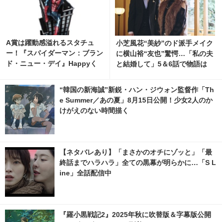
A賞は躍動感溢れるスタチュ
小芝風花“美紗”のド派手メイク
ー！『スパイダーマン：ブラン
に横山裕“友也”驚愕…「私の夫
ド・ニュー・デイ』Happyく
と結婚して」5＆6話で物語は
じ、8月7日発売開始
さらに加速
“韓国の新海誠”新鋭・ハン・ジウォン監督作「Th
e Summer／あの夏」8月15日公開！少女2人のか
けがえのない時間描く
【ネタバレあり】「まさかのオチにゾッと」「最
終話までハラハラ」全ての黒幕が明らかに…「S L
ine」全話配信中
『羅小黒戦記2』2025年秋に吹替版＆字幕版公開