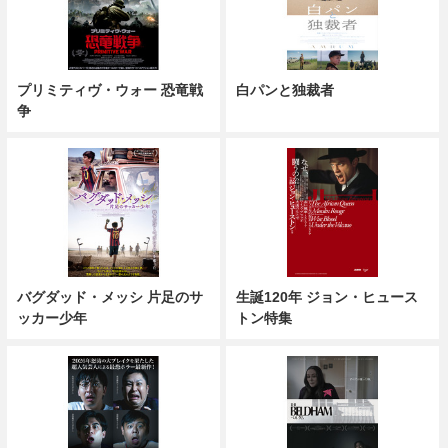
プリミティヴ・ウォー 恐竜戦
白パンと独裁者
争
バグダッド・メッシ 片足のサ
生誕120年 ジョン・ヒュース
ッカー少年
トン特集