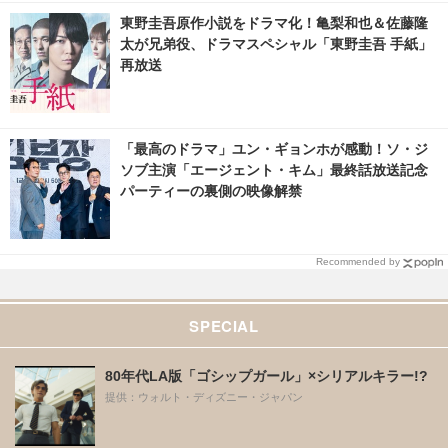
東野圭吾原作小説をドラマ化！亀梨和也＆佐藤隆
太が兄弟役、ドラマスペシャル「東野圭吾 手紙」
再放送
「最高のドラマ」ユン・ギョンホが感動！ソ・ジ
ソブ主演「エージェント・キム」最終話放送記念
パーティーの裏側の映像解禁
Recommended by
SPECIAL
80年代LA版「ゴシップガール」×シリアルキラー!?
提供：ウォルト・ディズニー・ジャパン