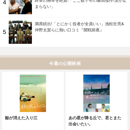
まらない」
満席続出!「とにかく役者が全員いい」池松壮亮&
仲野太賀らに熱い口コミ『開戦前夜』
今週の公開映画
鯨が消えた入り江
あの星が降る丘で、君とまた
出会いたい。