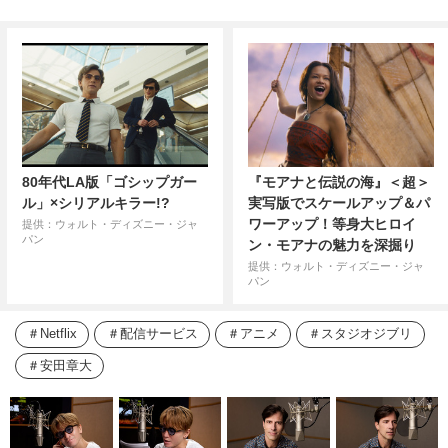
80年代LA版「ゴシップガー
『モアナと伝説の海』＜超＞
ル」×シリアルキラー!?
実写版でスケールアップ＆パ
ワーアップ！等身大ヒロイ
提供：ウォルト・ディズニー・ジャ
パン
ン・モアナの魅力を深掘り
提供：ウォルト・ディズニー・ジャ
パン
Netflix
配信サービス
アニメ
スタジオジブリ
安田章大