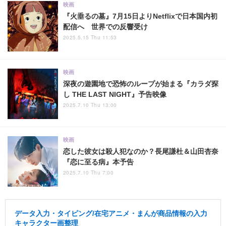
映画
『火垂るの墓』7月15日よりNetflixで日本国内初
配信へ 世界での反響受け
2025.5.15 Thu 11:53
映画
深夜の遊園地で恐怖のループが始まる『カラダ探
し THE LAST NIGHT』予告映像
2025.7.10 Thu 13:00
映画
恋した彼女は殺人犯なのか？長尾謙杜＆山田杏奈
『恋に至る病』本予告
2025.7.10 Thu 7:00
データ入力・タイピング/在宅アニメ・まんが商品情報の入力
キャラクター画整理