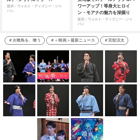
ワーアップ！等身大ヒロイ
提供：ウォルト・ディズニー・ジャ
パン
ン・モアナの魅力を深掘り
提供：ウォルト・ディズニー・ジャ
パン
火喰鳥を、喰う
＜映画＞最新ニュース
宮舘涼太