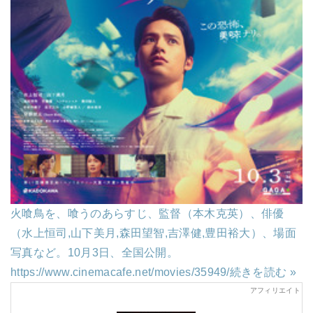
火喰鳥を、喰うのあらすじ、監督（本木克英）、俳優
（水上恒司,山下美月,森田望智,吉澤健,豊田裕大）、場面
写真など。10月3日、全国公開。
https://www.cinemacafe.net/movies/35949/
続きを読む »