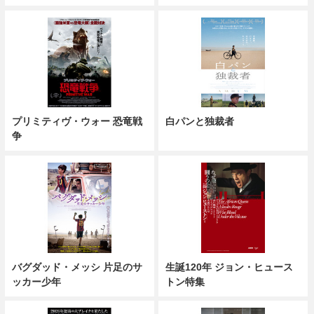
プリミティヴ・ウォー 恐竜戦
白パンと独裁者
争
バグダッド・メッシ 片足のサ
生誕120年 ジョン・ヒュース
ッカー少年
トン特集