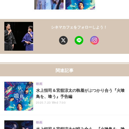
シネマカフェをフォローしよう！
関連記事
映画
水上恒司＆宮舘涼太の執着がぶつかり合う『火喰
鳥を、喰う』予告編
2025.7.23 Wed 7:00
映画