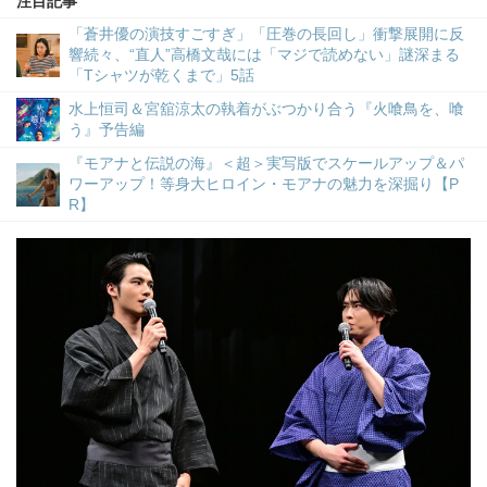
注目記事
「蒼井優の演技すごすぎ」「圧巻の長回し」衝撃展開に反
響続々、“直人”高橋文哉には「マジで読めない」謎深まる
「Tシャツが乾くまで」5話
水上恒司＆宮舘涼太の執着がぶつかり合う『火喰鳥を、喰
う』予告編
『モアナと伝説の海』＜超＞実写版でスケールアップ＆パ
ワーアップ！等身大ヒロイン・モアナの魅力を深掘り【P
R】