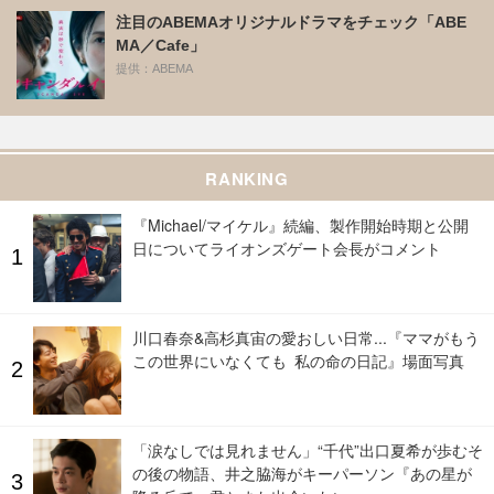
注目のABEMAオリジナルドラマをチェック「ABE
MA／Cafe」
提供：ABEMA
RANKING
『Michael/マイケル』続編、製作開始時期と公開
日についてライオンズゲート会長がコメント
川口春奈&高杉真宙の愛おしい日常...『ママがもう
この世界にいなくても 私の命の日記』場面写真
「涙なしでは見れません」“千代”出口夏希が歩むそ
の後の物語、井之脇海がキーパーソン『あの星が