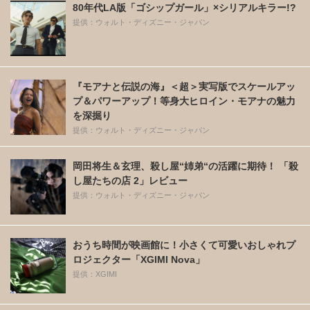
80年代LA版「ゴシップガール」×シリアルキラー!?
提供：ウォルト・ディズニー・ジャパン
『モアナと伝説の海』＜超＞実写版でスケールアッ
プ＆パワーアップ！等身大ヒロイン・モアナの魅力
を深掘り
提供：ウォルト・ディズニー・ジャパン
岡田将生＆玄理、殺し屋“姉弟“の活躍に期待！ 「殺
し屋たちの店 2」レビュー
提供：ウォルト・ディズニー・ジャパン
おうち時間が映画館に！小さくて可愛いおしゃれプ
ロジェクター「XGIMI Nova」
提供：XGIMI