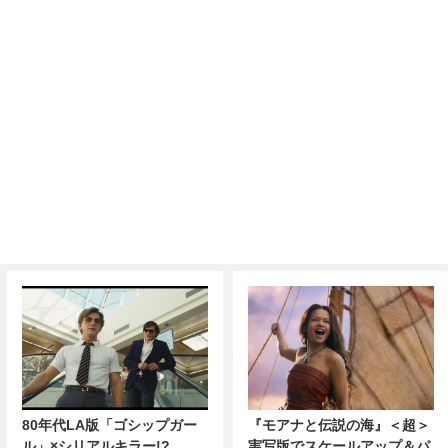
80年代LA版「ゴシップガー
『モアナと伝説の海』＜超＞
ル」×シリアルキラー!?
実写版でスケールアップ＆パ