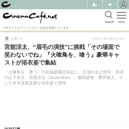
search
menu
※本サイトはアフィリエイト広告を利用しています
2025.8.20 Wed 14:00
レポート
宮舘涼太、“眉毛の演技”に挑戦「その場面で
笑わないでね」『火喰鳥を、喰う』豪華キャ
ストが浴衣姿で集結
『火喰鳥を、喰う』の完成披露試写会に、主演の水上恒司、共演
の山下美月、宮舘涼太（Snow Man）、森田望智、豊田裕大、そ
して本木克英監督が浴衣姿で登壇