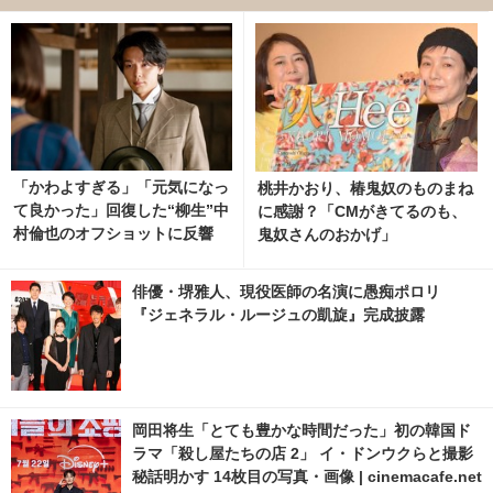
「かわよすぎる」「元気になっ
桃井かおり、椿鬼奴のものまね
て良かった」回復した“柳生”中
に感謝？「CMがきてるのも、
村倫也のオフショットに反響
鬼奴さんのおかげ」
「風、薫る」
俳優・堺雅人、現役医師の名演に愚痴ポロリ
『ジェネラル・ルージュの凱旋』完成披露
岡田将生「とても豊かな時間だった」初の韓国ド
ラマ「殺し屋たちの店 2」 イ・ドンウクらと撮影
秘話明かす 14枚目の写真・画像 | cinemacafe.net