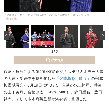
『火喰鳥を、喰う』完成披露試写会 ©2025「火喰鳥を、喰う」製作員会
全 10 枚
‹
1
/
3
拡大写真
作家・原浩による第40回横溝正史ミステリ＆ホラー大賞
の大賞・受賞作を映画化した
『火喰鳥を、喰う』
の完成
披露試写会が8月19日に行われ、主演の水上恒司、共演
の山下美月、宮舘涼太（Snow Man）、森田望智、豊田
裕大、そして本木克英監督が浴衣姿で登壇した。