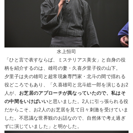
水上恒司
「ひと言で表すならば、ミステリアス美女」と自身の役
柄を紹介するのは、雄司の妻・久喜夕里子役の山下。
夕里子は夫の雄司と超常現象専門家・北斗の間で揺れる
役どころでもあり、「久喜雄司と北斗総一郎を演じるお2
人が、
お芝居のアプローチが異なっていたので、私はそ
の中間をいけばいい
と思いました。2人に引っ張られる役
だからこそ、お2人のお芝居を見て日々刺激を受けていま
した。不思議な世界観のお話なので、自然体で考え過ぎ
ずに演じていました」と明かした。