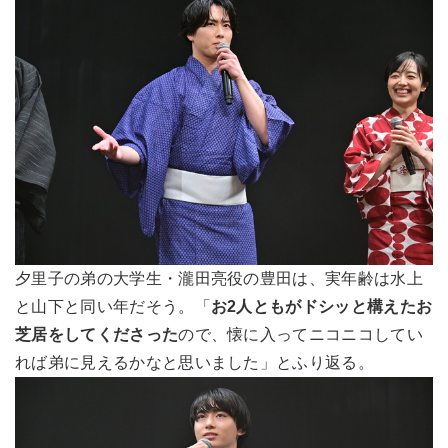
夕里子の弟の大学生・瀧田亮役の豊田は、実年齢は水上
と山下と同い年だそう。「
お2人ともがドシッと構えたお
芝居をしてくださった
ので、懐に入ってニコニコしてい
れば弟に見えるかなと思いました」とふり返る。