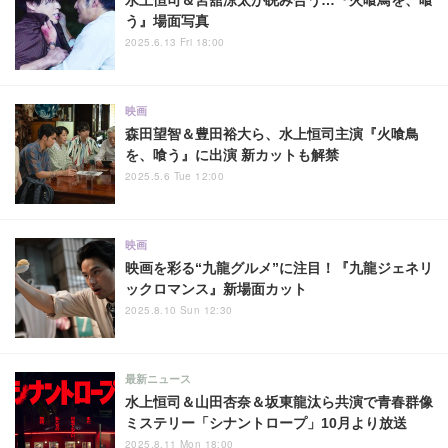
水上恒司＆宮舘涼太が睨み合う…『火喰鳥を、喰
う』場面写真
2025.6.13 Fri 18:00
映画
森田望智＆豊田裕大ら、水上恒司主演『火喰鳥
を、喰う』に出演 新カットも解禁
2025.5.6 Tue 12:00
映画
映画を彩る“九龍グルメ”に注目！『九龍ジェネリ
ックロマンス』新場面カット
2025.8.10 Sun 12:30
最新ニュース
水上恒司＆山田杏奈＆坂東龍汰ら共演で青春群像
ミステリー「シナントロープ」10月より放送
2025.8.11 Mon 18:00