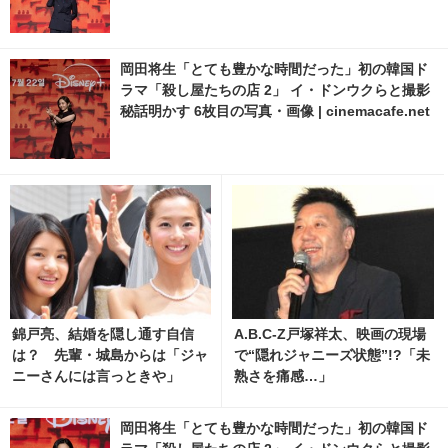
岡田将生「とても豊かな時間だった」初の韓国ド
ラマ「殺し屋たちの店 2」 イ・ドンウクらと撮影
秘話明かす 6枚目の写真・画像 | cinemacafe.net
錦戸亮、結婚を隠し通す自信
A.B.C-Z戸塚祥太、映画の現場
は？ 先輩・城島からは「ジャ
で“隠れジャニーズ状態”!?「未
ニーさんには言っときや」
熟さを痛感…」
岡田将生「とても豊かな時間だった」初の韓国ド