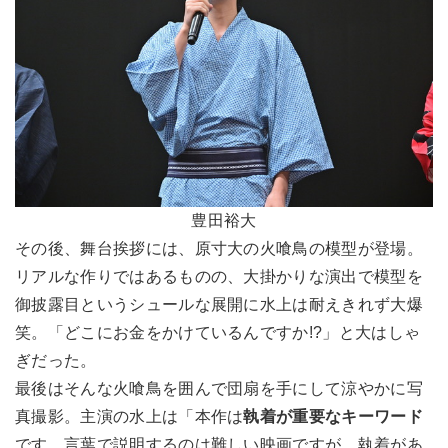
豊田裕大
その後、舞台挨拶には、原寸大の火喰鳥の模型が登場。
リアルな作りではあるものの、大掛かりな演出で模型を
御披露目というシュールな展開に水上は耐えきれず大爆
笑。「どこにお金をかけているんですか!?」と大はしゃ
ぎだった。
最後はそんな火喰鳥を囲んで団扇を手にして涼やかに写
真撮影。主演の水上は「本作は
執着が重要なキーワード
です。言葉で説明するのは難しい映画ですが、執着があ