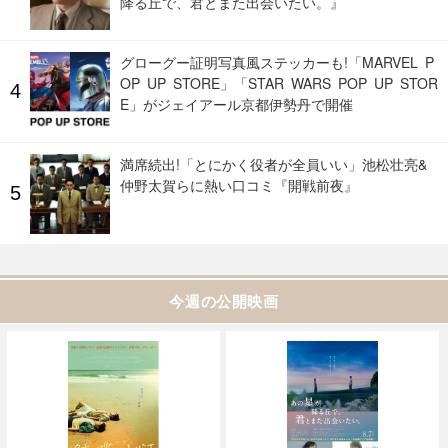
降る丘で、君とまた出会いたい。』
グローグー証明写真風ステッカーも!「MARVEL P
OP UP STORE」「STAR WARS POP UP STOR
E」がジェイアール京都伊勢丹で開催
満席続出!「とにかく役者が全員いい」池松壮亮&
仲野太賀らに熱い口コミ『開戦前夜』
今週の公開映画