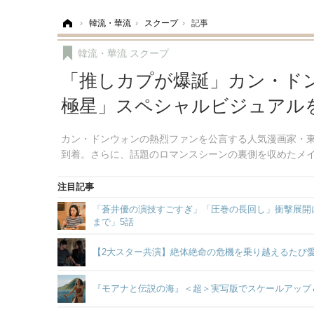
ホーム
›
韓流・華流
›
スクープ
›
記事
韓流・華流
スクープ
「推しカプが爆誕」カン・ド
極星」スペシャルビジュアル
カン・ドンウォンの熱烈ファンを公言する人気漫画家・
到着。さらに、話題のロマンスシーンの裏側を収めたメ
注目記事
「蒼井優の演技すごすぎ」「圧巻の長回し」衝撃展開に
まで」5話
【2大スター共演】絶体絶命の危機を乗り越えるたび
『モアナと伝説の海』＜超＞実写版でスケールアップ