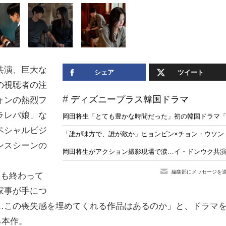
共演、巨大な
シェア
ツイート
の視聴者の注
ディズニープラス韓国ドラマ
ォンの熱烈フ
ラレバ娘」な
岡田将生「とても豊かな時間だった」初の韓国ドラマ「
ペシャルビジ
「誰が味方で、誰が敵か」ヒョンビン×チョン・ウソン「
ンスシーンの
岡田将生がアクション撮影現場で涙…イ・ドンウク共演
編集部にメッセージを
星も終わって
家事が手につ
…この喪失感を埋めてくれる作品はあるのか」と、ドラマ
る本作。