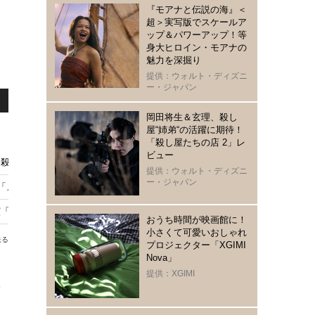
『モアナと伝説の海』＜
超＞実写版でスケールア
ップ＆パワーアップ！等
身大ヒロイン・モアナの
魅力を深掘り
提供：ウォルト・ディズニ
ー・ジャパン
岡田将生＆玄理、殺し
屋“姉弟“の活躍に期待！
「殺し屋たちの店 2」レ
ビュー
殺し屋たちの店 2」 イ・ドンウクらと撮影秘話明かす
提供：ウォルト・ディズニ
ー・ジャパン
メイド・イン・コリア 2」9月9日配信開始
「殺し屋たちの店２」3・4話ビハインド映像
おうち時間が映画館に！
小さくて可愛いおしゃれ
送る
プロジェクター「XGIMI
Nova」
提供：XGIMI
を