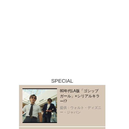
SPECIAL
80年代LA版「ゴシップ
ガール」×シリアルキラ
ー!?
提供：ウォルト・ディズニ
ー・ジャパン