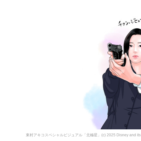
東村アキコスペシャルビジュアル「北極星」(c) 2025 Disney and its relat