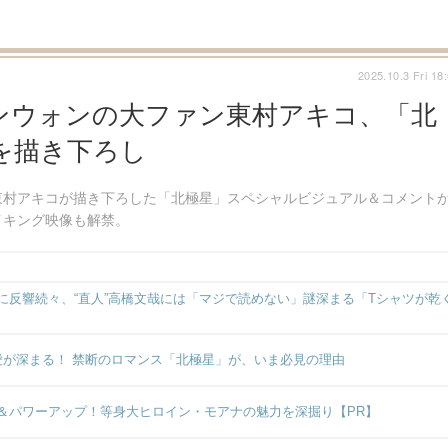
2025.10.3 Fri 18
ンウォンの大ファン東村アキコ、「北
を描き下ろし
東村アキコが描き下ろした「北極星」スペシャルビジュアル＆コメント
イキング映像も解禁。
反響続々、“直人”高橋文哉には「マジで読めない」謎深まる「Tシャツが乾
愛が深まる！ 禁断のロマンス「北極星」が、いま必見の理由
＆パワーアップ！等身大ヒロイン・モアナの魅力を深掘り【PR】