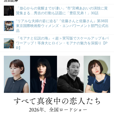
注目記事
「放心からの覚醒までが凄い」“市”宮﨑あおいの演技に賞
賛集まる…秀吉の行動も話題に「豊臣兄弟！」30話
“リアルな夫婦の姿に迫る”『佐藤さんと佐藤さん』第38回
東京国際映画祭ウィメンズ・エンパワーメント部門公式出
品
『モアナと伝説の海』＜超＞実写版でスケールアップ＆パ
ワーアップ！等身大ヒロイン・モアナの魅力を深掘り【P
R】