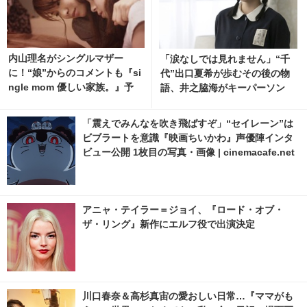
内山理名がシングルマザー
「涙なしでは見れません」“千
に！“娘”からのコメントも『si
代”出口夏希が歩むその後の物
ngle mom 優しい家族。』予
語、井之脇海がキーパーソン
告編入手
『あの星が降る丘で、君とまた
出会いたい。』 3枚目の写真・
「震えでみんなを吹き飛ばすぞ」“セイレーン”は
画像 | cinemacafe.net
ビブラートを意識『映画ちいかわ』声優陣インタ
ビュー公開 1枚目の写真・画像 | cinemacafe.net
アニャ・テイラー＝ジョイ、『ロード・オブ・
ザ・リング』新作にエルフ役で出演決定
川口春奈＆高杉真宙の愛おしい日常…『ママがも
うこの世界にいなくても 私の命の日記』場面写
真 1枚目の写真・画像 | cinemacafe.net