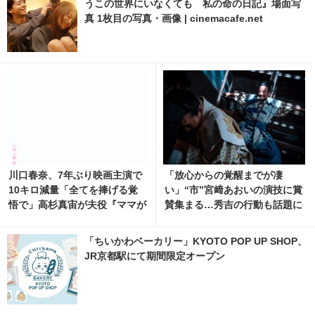
川口春奈、7年ぶり映画主演で
「放心からの覚醒までが凄
10キロ減量「全てを捧げる覚
い」“市”宮﨑あおいの演技に賞
悟で」高杉真宙が夫役『ママが
賛集まる…秀吉の行動も話題に
もうこの世界にいなくても 私
「豊臣兄弟！」30話 5枚目の写
の命の日記』公開
真・画像 | cinemacafe.net
「ちいかわベーカリー」KYOTO POP UP SHOP、
JR京都駅にて期間限定オープン
糸師凛役に八木勇征が参戦！『ブルーロック』 渡
邊圭祐＆夏生大湖ら新キャスト解禁 MX4D・4D