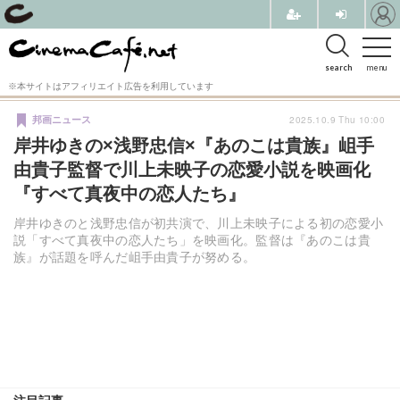
search
menu
※本サイトはアフィリエイト広告を利用しています
2025.10.9 Thu 10:00
邦画ニュース
岸井ゆきの×浅野忠信×『あのこは貴族』岨手
由貴子監督で川上未映子の恋愛小説を映画化
『すべて真夜中の恋人たち』
岸井ゆきのと浅野忠信が初共演で、川上未映子による初の恋愛小
説「すべて真夜中の恋人たち」を映画化。監督は『あのこは貴
族』が話題を呼んだ岨手由貴子が努める。