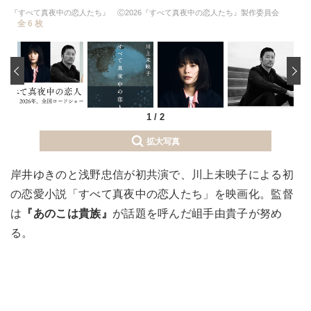
『すべて真夜中の恋人たち』 Ⓒ2026『すべて真夜中の恋人たち』製作委員会
全 6 枚
‹
1
/
2
拡大写真
岸井ゆきのと浅野忠信が初共演で、川上未映子による初
の恋愛小説「すべて真夜中の恋人たち」を映画化。監督
は
『あのこは貴族』
が話題を呼んだ岨手由貴子が努め
る。