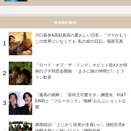
RANKING
川口春奈&高杉真宙の愛おしい日常...『ママがもう
この世界にいなくても 私の命の日記』場面写真
『ロード・オブ・ザ・リング』ホビット役4人が恒
例のプチ同窓会開催 「まさに旅の仲間だ!」とフ
ァン歓喜
「最高の相棒」「凪玲王可愛すぎ」綱啓永、K(&T
EAM)と『ブルーロック』“相棒”おんぶショット公
開
満席続出!「とにかく役者が全員いい」池松壮亮&
仲野太賀らに熱い口コミ『開戦前夜』