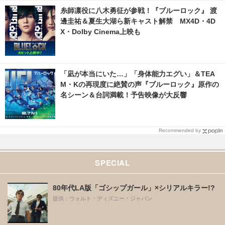
X・Dolby Cinema上映も
「凪が本当にいた…」「身体能力エグい」＆TEA
M・Kの再現度に絶賛の声『ブルーロック』原作の
名シーン＆台詞満載！予告映像が大反響
Recommended by
SPECIAL
80年代LA版「ゴシップガール」×シリアルキラー!?
提供：ウォルト・ディズニー・ジャパン
『モアナと伝説の海』＜超＞実写版でスケールアッ
プ＆パワーアップ！等身大ヒロイン・モアナの魅力