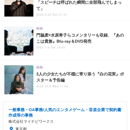
「スピーチは呼ばれた瞬間に全部飛んでしまっ
て」
2025.2.23 Sun 21:31
映画
門脇麦×水原希子らコメンタリーも収録、『あの
こは貴族』Blu-ray＆DVD発売
2021.7.6 Tue 19:40
映画
3人の少女たちが不穏に寄り添う『白の花実』ポ
スター＆予告編
2025.10.8 Wed 11:00
一般事務・OA事務/人気のエンタメゲーム・音楽企業で契約書
作成等の事務
株式会社マイナビワークス
東京都