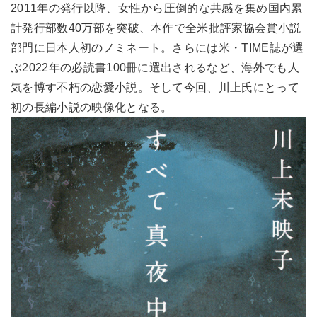
2011年の発行以降、女性から圧倒的な共感を集め国内累
計発行部数40万部を突破、本作で全米批評家協会賞小説
部門に日本人初のノミネート。さらには米・TIME誌が選
ぶ2022年の必読書100冊に選出されるなど、海外でも人
気を博す不朽の恋愛小説。そして今回、川上氏にとって
初の長編小説の映像化となる。