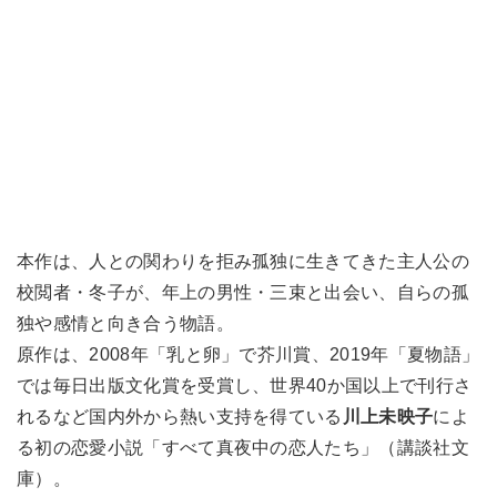
本作は、人との関わりを拒み孤独に生きてきた主人公の
校閲者・冬子が、年上の男性・三束と出会い、自らの孤
独や感情と向き合う物語。
原作は、2008年「乳と卵」で芥川賞、2019年「夏物語」
では毎日出版文化賞を受賞し、世界40か国以上で刊行さ
れるなど国内外から熱い支持を得ている
川上未映子
によ
る初の恋愛小説「すべて真夜中の恋人たち」（講談社文
庫）。