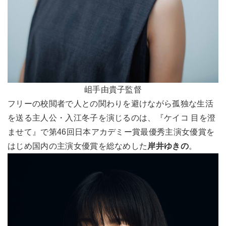
岨手由貴子監督
フリーの校閲者で人との関わりを避けながら孤独な生活
を送る主人公・入江冬子を演じるのは、『ケイコ 目を澄
ませて』で第46回日本アカデミー賞最優秀主演女優賞を
はじめ国内の主演女優賞を総なめした
岸井ゆきの
。