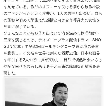
系ドラマ「恋は闇」で主演を果たすなど目覚ましい活躍
を見せている。作品のオファーを受ける前から原作小説
のファンだったという岸井が、1人の男性と出会い、自ら
の孤独や初めて芽生えた感情と向き合う等身大の女性を
見事に演じている。
ひょんなことから冬子と出会い交流を深める物理教師・
三束を演じるのは、ディズニープラス配信ドラマ「SHO
GUN 将軍」で第82回ゴールデングローブ賞助演男優賞
を受賞し、その名を世界に刻んだ
浅野忠信
。日本映画界
を牽引する2人の初共演が実現し、日常で偶然出会いささ
やかな幸せを共有しあう冬子と三束の繊細な距離感を表
現した。