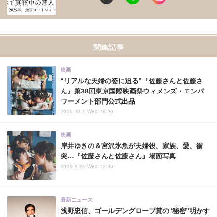
関連記事
映画
“リアルな夫婦の姿に迫る”『佐藤さんと佐藤さ
ん』第38回東京国際映画祭ウィメンズ・エンパ
ワーメント部門公式出品
2025.10.1 Wed 16:00
映画
岸井ゆきの＆宮沢氷魚が夫婦役、家族、愛、衝
突…『佐藤さんと佐藤さん』場面写真
2025.9.24 Wed 12:00
最新ニュース
浅野忠信、ゴールデングローブ賞の“秘密”明かす