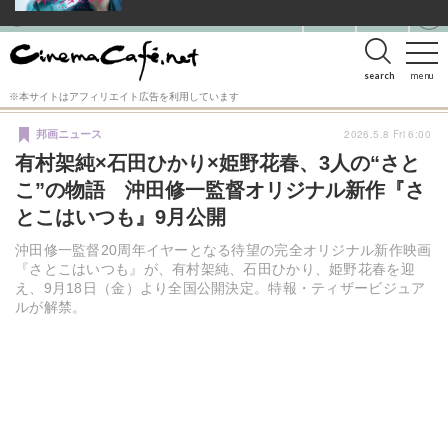
search
menu
※本サイトはアフィリエイト広告を利用しています
2026.5.8 Fri 6:00
邦画ニュース
有村架純×石田ひかり×姫野花春、3人の“さと
こ”の物語 沖田修一監督オリジナル新作『さ
とこはいつも』9月公開
沖田修一監督20周年イヤーとなる待望の完全オリジナル新作映画
『さとこはいつも』が、有村架純、石田ひかり、姫野花春を迎
え、9月18日（金）より全国公開決定。特報・ティザービジュア
ルが解禁。