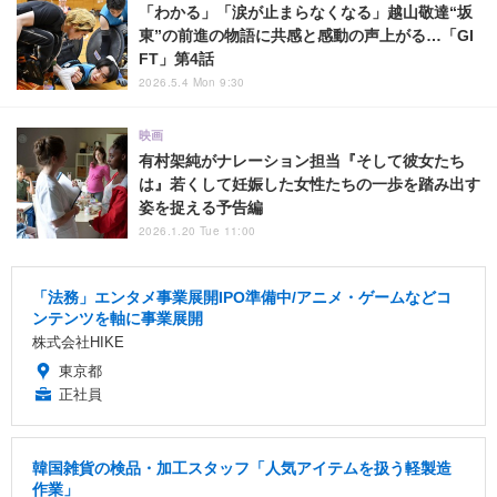
「わかる」「涙が止まらなくなる」越山敬達“坂
東”の前進の物語に共感と感動の声上がる…「GI
FT」第4話
2026.5.4 Mon 9:30
映画
有村架純がナレーション担当『そして彼女たち
は』若くして妊娠した女性たちの一歩を踏み出す
姿を捉える予告編
2026.1.20 Tue 11:00
「法務」エンタメ事業展開IPO準備中/アニメ・ゲームなどコ
ンテンツを軸に事業展開
株式会社HIKE
東京都
正社員
韓国雑貨の検品・加工スタッフ「人気アイテムを扱う軽製造
作業」