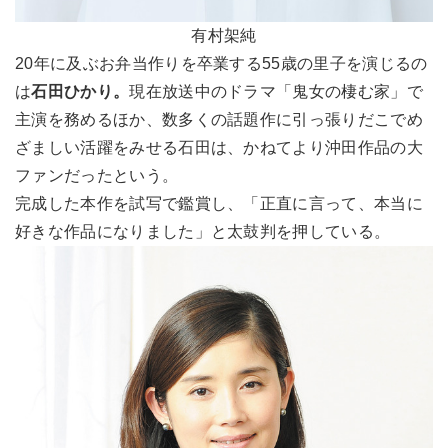
有村架純
20年に及ぶお弁当作りを卒業する55歳の里子を演じるの
は
石田ひかり。
現在放送中のドラマ「鬼女の棲む家」で
主演を務めるほか、数多くの話題作に引っ張りだこでめ
ざましい活躍をみせる石田は、かねてより沖田作品の大
ファンだったという。
完成した本作を試写で鑑賞し、「正直に言って、本当に
好きな作品になりました」と太鼓判を押している。