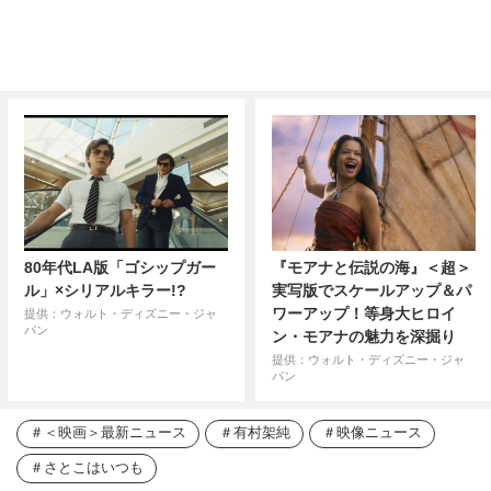
80年代LA版「ゴシップガー
『モアナと伝説の海』＜超＞
ル」×シリアルキラー!?
実写版でスケールアップ＆パ
ワーアップ！等身大ヒロイ
提供：ウォルト・ディズニー・ジャ
パン
ン・モアナの魅力を深掘り
提供：ウォルト・ディズニー・ジャ
パン
＜映画＞最新ニュース
有村架純
映像ニュース
さとこはいつも