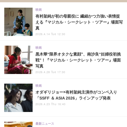
映画
有村架純が初の母親役に 繊細かつ力強い表情捉
える『マジカル・シークレット・ツアー』場面写
真
2026.4.14 Tue 12:30
映画
黒木華“限界オタクな素顔”、南沙良“妊婦役初挑
戦”！『マジカル・シークレット・ツアー』場面
写真
2026.4.28 Tue 17:30
映画
オダギリジョー×有村架純主演作がコンペ入り
「SSFF ＆ ASIA 2026」ラインアップ発表
2026.4.23 Thu 16:40
最新ニュース