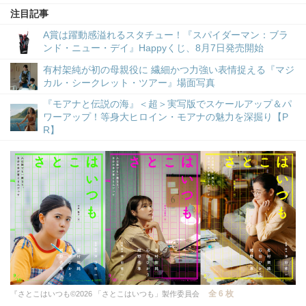
注目記事
A賞は躍動感溢れるスタチュー！『スパイダーマン：ブラ
ンド・ニュー・デイ』Happyくじ、8月7日発売開始
有村架純が初の母親役に 繊細かつ力強い表情捉える『マジ
カル・シークレット・ツアー』場面写真
『モアナと伝説の海』＜超＞実写版でスケールアップ＆パ
ワーアップ！等身大ヒロイン・モアナの魅力を深掘り【P
R】
全 6 枚
『さとこはいつも©2026 「さとこはいつも」製作委員会