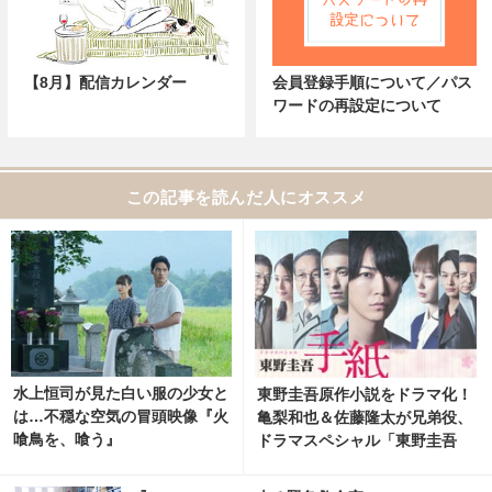
【8月】配信カレンダー
会員登録手順について／パス
ワードの再設定について
この記事を読んだ人にオススメ
水上恒司が見た白い服の少女と
東野圭吾原作小説をドラマ化！
は…不穏な空気の冒頭映像『火
亀梨和也＆佐藤隆太が兄弟役、
喰鳥を、喰う』
ドラマスペシャル「東野圭吾
手紙」再放送