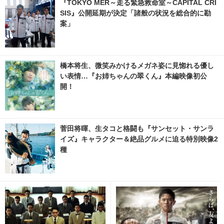
『TOKYO MER～走る緊急救命室～CAPITAL CRI
SIS』公開延期が決定「諸般の状況を総合的に勘
案」
橋本将生、微笑みかけるメガネ姿に見惚れる優し
い表情…『お姉ちゃんの翠くん』本編映像初公
開！
菅田将暉、生タコと格闘も『サンセット・サンラ
イズ』キャラクター＆絶品グルメに迫る特別映像2
種