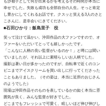
も沙都子として何が出来るかを考えるその時間が本当に
幸せでした。失敗も成功も全部自分の人生。そっと肯定
し豊かにしてくれるお話です。クスッと笑える3人のさと
こさんに、是非会いにきてください。
■石田ひかり：飯島里子 役
笑って泣けて温かい、沖田作品の大ファンですので、オ
ファーをいただいてとっても嬉しかったです。
「こんなに人柄の良い監督がいるのか！」と噂には聞い
ていましたが、それ以上に素晴らしいお人柄でした。
撮影は暑い日が多かったのですが、自転車で近くのコン
ビニまでアイスクリームを買い出しに行ってくださった
こともありました。（その姿は、本当に近所のおじさん
のようでした）
現場は沖田作品そのものを表しているかの如く本当に雰
囲気が良く、みんな監督が好きでした。
どこまでもフレッシュで可愛く、眩しいほど伸び伸びし