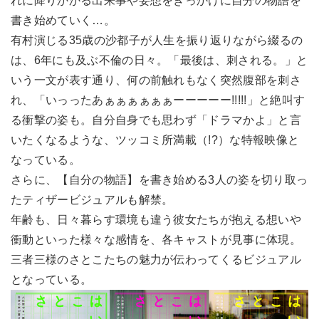
れに降りかかる出来事や妄想をきっかけに自分の物語を
書き始めていく…。
有村演じる35歳の沙都子が人生を振り返りながら綴るの
は、6年にも及ぶ不倫の日々。「最後は、刺される。」と
いう一文が表す通り、何の前触れもなく突然腹部を刺さ
れ、「いっったあぁぁぁぁぁぁーーーーー!!!!!」と絶叫す
る衝撃の姿も。自分自身でも思わず「ドラマかよ」と言
いたくなるような、ツッコミ所満載（!?）な特報映像と
なっている。
さらに、【自分の物語】を書き始める3人の姿を切り取っ
たティザービジュアルも解禁。
年齢も、日々暮らす環境も違う彼女たちが抱える想いや
衝動といった様々な感情を、各キャストが見事に体現。
三者三様のさとこたちの魅力が伝わってくるビジュアル
となっている。