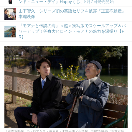
ンド・ニュー・デイ』Happyくじ、8月7日発売開始
山下智久、シリーズ初の英語セリフを披露『正直不動産』
本編映像
『モアナと伝説の海』＜超＞実写版でスケールアップ＆パ
ワーアップ！等身大ヒロイン・モアナの魅力を深掘り【P
R】
『正直不動産』©大谷アキラ・夏原武・水野光博／小学館 ©2026 映画『正直不動