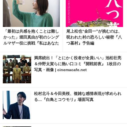
「最初は共感を抱くことは難し
尾上松也“金田一”が挑むのは、
かった」堀田真由が初のシング
呪われた村の恐ろしい秘密『八
ルマザー役に挑戦『私はあなた
つ墓村』予告編
を知らない、』場面カット 2枚
目の写真・画像 | cinemacafe.
満席続出！「とにかく役者が全員いい」池松壮亮
net
＆仲野太賀らに熱い口コミ『開戦前夜』 1枚目の
写真・画像 | cinemacafe.net
松村北斗＆今田美桜、複雑な感情表現が求められ
る…『白鳥とコウモリ』場面写真