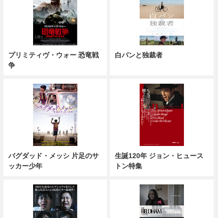
プリミティヴ・ウォー 恐竜戦
白パンと独裁者
争
バグダッド・メッシ 片足のサ
生誕120年 ジョン・ヒュース
ッカー少年
トン特集