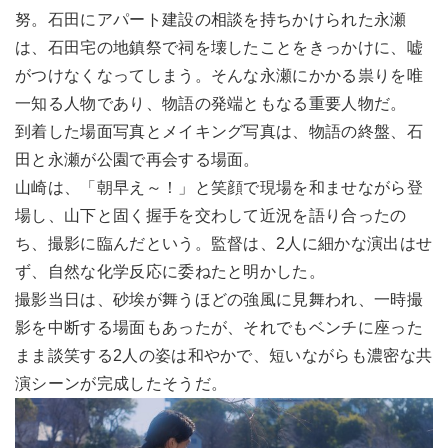
努。石田にアパート建設の相談を持ちかけられた永瀬
は、石田宅の地鎮祭で祠を壊したことをきっかけに、嘘
がつけなくなってしまう。そんな永瀬にかかる祟りを唯
一知る人物であり、物語の発端ともなる重要人物だ。
到着した場面写真とメイキング写真は、物語の終盤、石
田と永瀬が公園で再会する場面。
山崎は、「朝早え～！」と笑顔で現場を和ませながら登
場し、山下と固く握手を交わして近況を語り合ったの
ち、撮影に臨んだという。監督は、2人に細かな演出はせ
ず、自然な化学反応に委ねたと明かした。
撮影当日は、砂埃が舞うほどの強風に見舞われ、一時撮
影を中断する場面もあったが、それでもベンチに座った
まま談笑する2人の姿は和やかで、短いながらも濃密な共
演シーンが完成したそうだ。