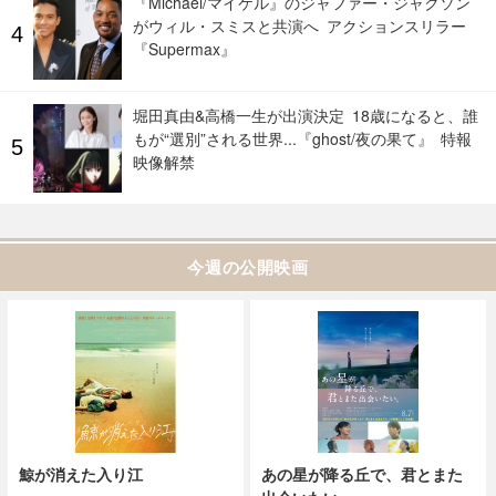
『Michael/マイケル』のジャファー・ジャクソン
がウィル・スミスと共演へ アクションスリラー
『Supermax』
堀田真由&高橋一生が出演決定 18歳になると、誰
もが“選別”される世界...『ghost/夜の果て』 特報
映像解禁
今週の公開映画
鯨が消えた入り江
あの星が降る丘で、君とまた