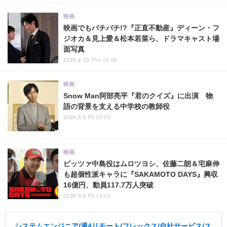
映画
映画でもバチバチ!?『正直不動産』ディーン・フ
ジオカ＆見上愛＆松本若菜ら、ドラマキャスト場
面写真
2026.4.23 Thu 12:05
映画
Snow Man阿部亮平『君のクイズ』に出演 物
語の背景を支える中学校の教師役
2026.5.8 Fri 20:55
映画
ピッツァ中島役はムロツヨシ、佐藤二朗＆宅麻伸
も超個性派キャラに『SAKAMOTO DAYS』興収
16億円、動員117.7万人突破
2026.5.8 Fri 13:00
システムエンジニア/週4リモート/フレックス/自社サービス/ス