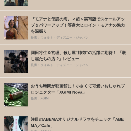
『モアナと伝説の海』＜超＞実写版でスケールアッ
プ＆パワーアップ！等身大ヒロイン・モアナの魅力
を深掘り
提供：ウォルト・ディズニー・ジャパン
岡田将生＆玄理、殺し屋“姉弟“の活躍に期待！ 「殺
し屋たちの店 2」レビュー
提供：ウォルト・ディズニー・ジャパン
おうち時間が映画館に！小さくて可愛いおしゃれプ
ロジェクター「XGIMI Nova」
提供：XGIMI
注目のABEMAオリジナルドラマをチェック「ABE
MA／Cafe」