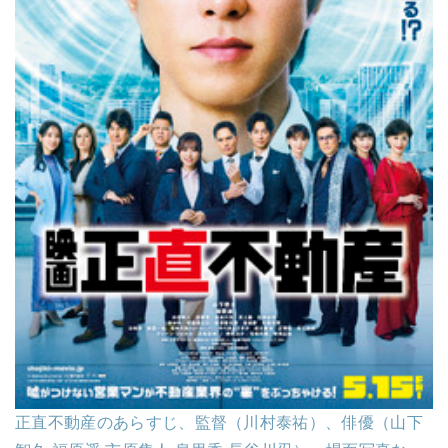
正直不動産のあらすじ、監督（川村泰祐）、俳優（山下