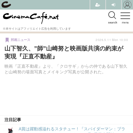
search
menu
※本サイトはアフィリエイト広告を利用しています
2026.5.11 Mon 10:00
邦画ニュース
山下智久、”師”山崎努と映画版共演の約束が
実現『正直不動産』
映画『正直不動産』より、「クロサギ」からの仲である山下智久
と山崎努の場面写真とメイキング写真が公開された。
注目記事
A賞は躍動感溢れるスタチュー！『スパイダーマン：ブラ