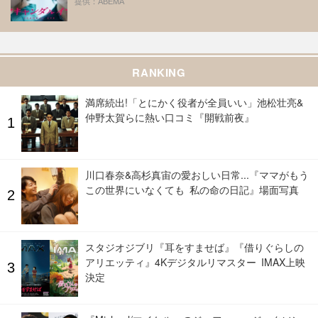
提供：ABEMA
RANKING
満席続出!「とにかく役者が全員いい」池松壮亮&
仲野太賀らに熱い口コミ『開戦前夜』
川口春奈&高杉真宙の愛おしい日常...『ママがもう
この世界にいなくても 私の命の日記』場面写真
スタジオジブリ『耳をすませば』『借りぐらしの
アリエッティ』4Kデジタルリマスター IMAX上映
決定