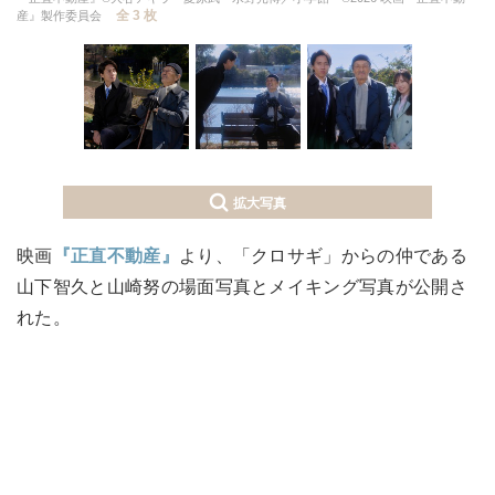
全 3 枚
産』製作委員会
拡大写真
映画
『正直不動産』
より、「クロサギ」からの仲である
山下智久と山崎努の場面写真とメイキング写真が公開さ
れた。