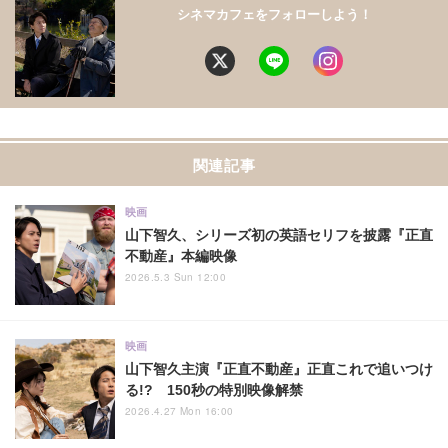
シネマカフェをフォローしよう！
関連記事
映画
山下智久、シリーズ初の英語セリフを披露『正直
不動産』本編映像
2026.5.3 Sun 12:00
映画
山下智久主演『正直不動産』正直これで追いつけ
る!? 150秒の特別映像解禁
2026.4.27 Mon 16:00