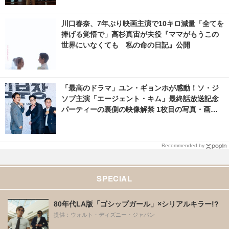
川口春奈、7年ぶり映画主演で10キロ減量「全てを
捧げる覚悟で」高杉真宙が夫役『ママがもうこの
世界にいなくても 私の命の日記』公開
「最高のドラマ」ユン・ギョンホが感動！ソ・ジ
ソブ主演「エージェント・キム」最終話放送記念
パーティーの裏側の映像解禁 1枚目の写真・画像 |
cinemacafe.net
Recommended by
SPECIAL
80年代LA版「ゴシップガール」×シリアルキラー!?
提供：ウォルト・ディズニー・ジャパン