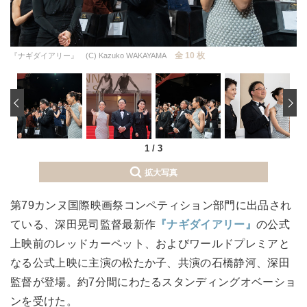
全 10 枚
『ナギダイアリー』 (C) Kazuko WAKAYAMA
‹
1
/
3
拡大写真
第79カンヌ国際映画祭コンペティション部門に出品され
ている、深田晃司監督最新作
『ナギダイアリー』
の公式
上映前のレッドカーペット、およびワールドプレミアと
なる公式上映に主演の松たか子、共演の石橋静河、深田
監督が登場。約7分間にわたるスタンディングオベーショ
ンを受けた。