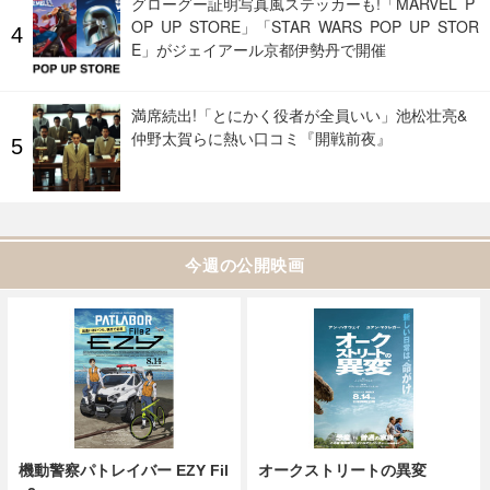
グローグー証明写真風ステッカーも!「MARVEL P
OP UP STORE」「STAR WARS POP UP STOR
E」がジェイアール京都伊勢丹で開催
満席続出!「とにかく役者が全員いい」池松壮亮&
仲野太賀らに熱い口コミ『開戦前夜』
今週の公開映画
機動警察パトレイバー EZY Fil
オークストリートの異変