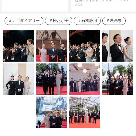
提供：ウォルト・ディズニー・ジャ
パン
ナギダイアリー
松たか子
石橋静河
映画祭