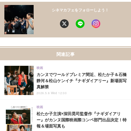
シネマカフェをフォローしよう！
関連記事
映画
カンヌでワールドプレミア間近、松たか子＆石橋
静河＆松山ケンイチ『ナギダイアリー』新場面写
真解禁
2026.5.6 Wed 12:00
映画
松たか子主演×深田晃司監督作『ナギダイアリ
ー』がカンヌ国際映画際コンペ部門出品決定！特
報＆場面写真も