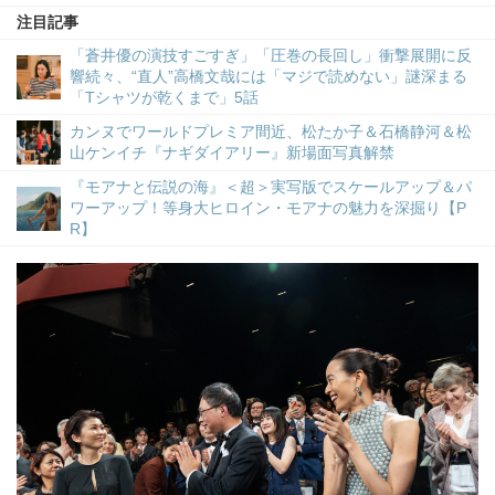
注目記事
「蒼井優の演技すごすぎ」「圧巻の長回し」衝撃展開に反
響続々、“直人”高橋文哉には「マジで読めない」謎深まる
「Tシャツが乾くまで」5話
カンヌでワールドプレミア間近、松たか子＆石橋静河＆松
山ケンイチ『ナギダイアリー』新場面写真解禁
『モアナと伝説の海』＜超＞実写版でスケールアップ＆パ
ワーアップ！等身大ヒロイン・モアナの魅力を深掘り【P
R】