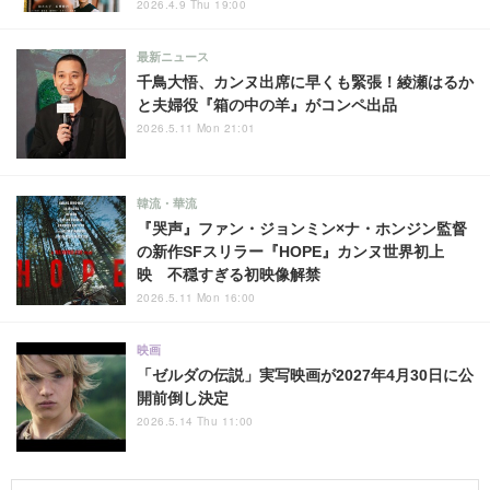
2026.4.9 Thu 19:00
最新ニュース
千鳥大悟、カンヌ出席に早くも緊張！綾瀬はるか
と夫婦役『箱の中の羊』がコンペ出品
2026.5.11 Mon 21:01
韓流・華流
『哭声』ファン・ジョンミン×ナ・ホンジン監督
の新作SFスリラー『HOPE』カンヌ世界初上
映 不穏すぎる初映像解禁
2026.5.11 Mon 16:00
映画
「ゼルダの伝説」実写映画が2027年4月30日に公
開前倒し決定
2026.5.14 Thu 11:00