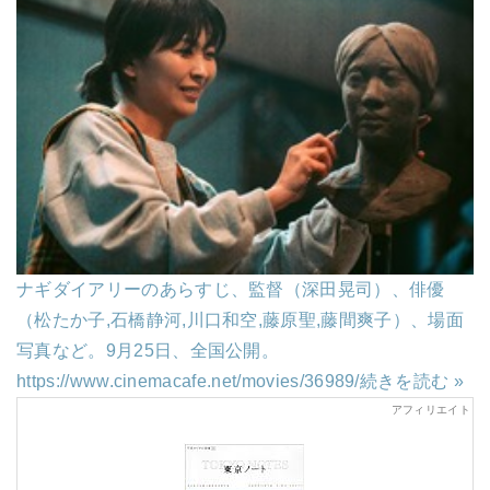
ナギダイアリーのあらすじ、監督（深田晃司）、俳優
（松たか子,石橋静河,川口和空,藤原聖,藤間爽子）、場面
写真など。9月25日、全国公開。
https://www.cinemacafe.net/movies/36989/
続きを読む »