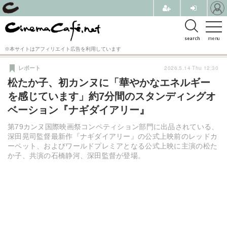
search
menu
※本サイトはアフィリエイト広告を利用しています
2026.5.14 Thu 12:30
レポート
松たか子、初カンヌに「華やかなエネルギー
を感じています」約7分間のスタンディングオ
ベーション『ナギダイアリー』
第79カンヌ国際映画祭コンペティション部門に出品されている、
深田晃司監督最新作『ナギダイアリー』の公式上映前のレッドカ
ーペット、およびワールドプレミアとなる公式上映に主演の松た
か子、共演の石橋静河、深田監督が登場。