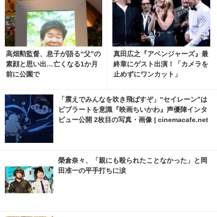
高畑勲監督、息子が語る“父”の
真田広之『アベンジャーズ』最
素顔と思い出…亡くなる1か月
終章にゲスト出演！「カメラを
前に公園で
止めずにワンカット」
「震えでみんなを吹き飛ばすぞ」“セイレーン”は
ビブラートを意識『映画ちいかわ』声優陣インタ
ビュー公開 2枚目の写真・画像 | cinemacafe.net
榮倉奈々、「親にも殴られたことなかった」と岡
田准一の平手打ちに涙