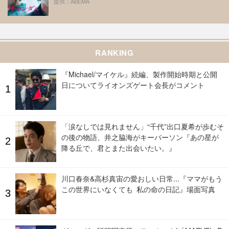
提供：ABEMA
RANKING
『Michael/マイケル』続編、製作開始時期と公開
日についてライオンズゲート会長がコメント
「涙なしでは見れません」“千代”出口夏希が歩むそ
の後の物語、井之脇海がキーパーソン『あの星が
降る丘で、君とまた出会いたい。』
川口春奈&高杉真宙の愛おしい日常...『ママがもう
この世界にいなくても 私の命の日記』場面写真