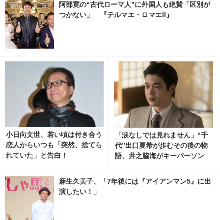
阿部寛の“古代ローマ人”に外国人も絶賛「区別が
つかない」 『テルマエ・ロマエII』
小日向文世、若い頃は付き合う
「涙なしでは見れません」“千
恋人からいつも「突然、捨てら
代”出口夏希が歩むその後の物
れていた」と告白！
語、井之脇海がキーパーソン
『あの星が降る丘で、君とまた
出会いたい。』
麻生久美子、「7年後には『アイアンマン5』に出
演したい！」