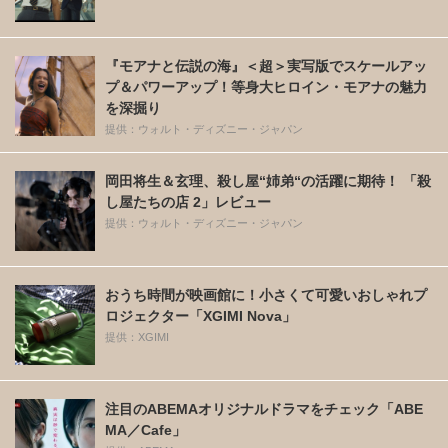
『モアナと伝説の海』＜超＞実写版でスケールアッ
プ＆パワーアップ！等身大ヒロイン・モアナの魅力
を深掘り
提供：ウォルト・ディズニー・ジャパン
岡田将生＆玄理、殺し屋“姉弟“の活躍に期待！ 「殺
し屋たちの店 2」レビュー
提供：ウォルト・ディズニー・ジャパン
おうち時間が映画館に！小さくて可愛いおしゃれプ
ロジェクター「XGIMI Nova」
提供：XGIMI
注目のABEMAオリジナルドラマをチェック「ABE
MA／Cafe」