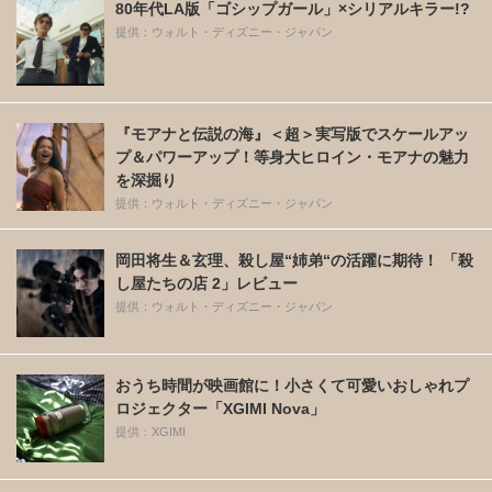
80年代LA版「ゴシップガール」×シリアルキラー!?
提供：ウォルト・ディズニー・ジャパン
『モアナと伝説の海』＜超＞実写版でスケールアッ
プ＆パワーアップ！等身大ヒロイン・モアナの魅力
を深掘り
提供：ウォルト・ディズニー・ジャパン
岡田将生＆玄理、殺し屋“姉弟“の活躍に期待！ 「殺
し屋たちの店 2」レビュー
提供：ウォルト・ディズニー・ジャパン
おうち時間が映画館に！小さくて可愛いおしゃれプ
ロジェクター「XGIMI Nova」
提供：XGIMI