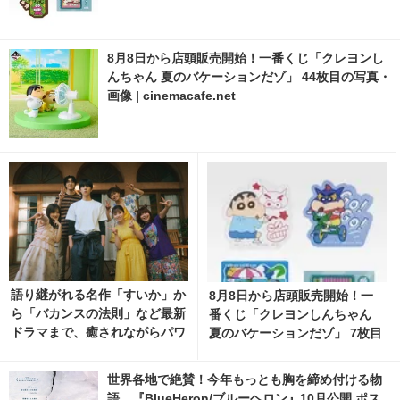
8月8日から店頭販売開始！一番くじ「クレヨンし
んちゃん 夏のバケーションだゾ」 44枚目の写真・
画像 | cinemacafe.net
語り継がれる名作「すいか」か
8月8日から店頭販売開始！一
ら「バカンスの法則」など最新
番くじ「クレヨンしんちゃん
ドラマまで、癒されながらパワ
夏のバケーションだゾ」 7枚目
ーチャージ！ヒーリングドラマ
の写真・画像 | cinemacafe.ne
4選
t
世界各地で絶賛！今年もっとも胸を締め付ける物
語…『BlueHeron/ブルーヘロン』10月公開 ポス