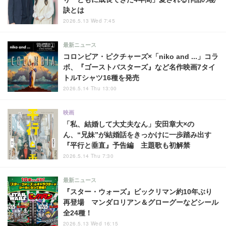
訣とは
2026.5.13 Wed 7:45
最新ニュース
コロンビア・ピクチャーズ×「niko and ...」コラ
ボ、『ゴーストバスターズ』など名作映画7タイ
トルTシャツ16種を発売
2026.5.14 Thu 13:00
映画
「私、結婚して大丈夫なん」安田章大×の
ん、“兄妹”が結婚話をきっかけに一歩踏み出す
『平行と垂直』予告編 主題歌も初解禁
2026.5.14 Thu 7:30
最新ニュース
『スター・ウォーズ』ビックリマン約10年ぶり
再登場 マンダロリアン＆グローグーなどシール
全24種！
2026.5.13 Wed 16:15