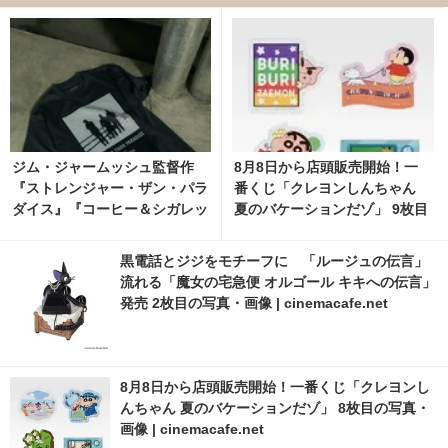
ジム・ジャームッシュ監督作
8月8日から店頭販売開始！一
『ストレンジャー・ザン・パラ
番くじ「クレヨンしんちゃん
ダイス』『コーヒー＆シガレッ
夏のバケーションだゾ」 9枚目
ツ』bonjour recordsオフィシ
の写真・画像 | cinemacafe.ne
ャルTシャツ発売 2枚目の写
t
黒電話とジジをモチーフに 「ルージュの伝言」
真・画像 | cinemacafe.net
流れる「魔女の宅急便 オルゴール キキへの伝言」
発売 2枚目の写真・画像 | cinemacafe.net
8月8日から店頭販売開始！一番くじ「クレヨンし
んちゃん 夏のバケーションだゾ」 8枚目の写真・
画像 | cinemacafe.net