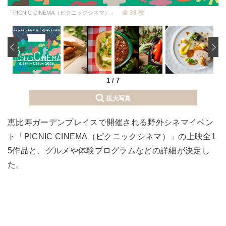
全 28 枚
「PICNIC CINEMA（ピクニックシネマ）」
‹
1
/
7
拡大写真
恵比寿ガーデンプレイスで開催される野外シネマイベン
ト「PICNIC CINEMA（ピクニックシネマ）」の上映全1
5作品と、グルメや体験プログラムなどの詳細が決定し
た。