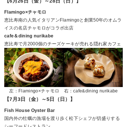
【6月26日（金）～28日（日）】
Flamingo×チャモロ
恵比寿南の人気イタリアンFlamingoと創業50年のオムラ
イスの名店チャモロがコラボ出店
cafe＆dining nurikabe
恵比寿で月2000個のチーズケーキが売れる隠れ家カフェ
左：Flamingo×チャモロ 右：cafe&dining nurikabe
【7月3日（金）～5日（日）】
Fish House Oyster Bar
国内外の牡蠣の漁場を渡り歩く松下シェフが切盛りする
シーフードレストラン