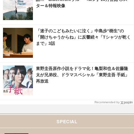
ター＆特報映像
「迷子のこどもみたいに泣く」中島歩“樹生”の
「開けちゃうからね」に反響続々「Tシャツが乾く
まで」3話
東野圭吾原作小説をドラマ化！亀梨和也＆佐藤隆
太が兄弟役、ドラマスペシャル「東野圭吾 手紙」
再放送
Recommended by
SPECIAL