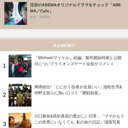
注目のABEMAオリジナルドラマをチェック「ABE
MA／Cafe」
提供：ABEMA
RANKING
『Michael/マイケル』続編、製作開始時期と公開
日についてライオンズゲート会長がコメント
満席続出!「とにかく役者が全員いい」池松壮亮&
仲野太賀らに熱い口コミ『開戦前夜』
川口春奈&高杉真宙の愛おしい日常...『ママがもう
この世界にいなくても 私の命の日記』場面写真