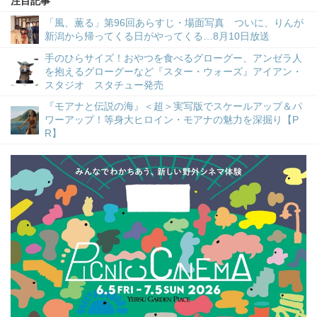
注目記事
「風、薫る」第96回あらすじ・場面写真 ついに、りんが
新潟から帰ってくる日がやってくる…8月10日放送
手のひらサイズ！おやつを食べるグローグー、アンゼラ人
を抱えるグローグーなど『スター・ウォーズ』アイアン・
スタジオ スタチュー発売
『モアナと伝説の海』＜超＞実写版でスケールアップ＆パ
ワーアップ！等身大ヒロイン・モアナの魅力を深掘り【P
R】