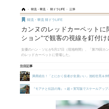
ホーム
›
韓流・華流
›
韓ドラLIFE
›
記事
韓流・華流
韓ドラLIFE
カンヌのレッドカーペットに
ション”で観客の視線を釘付け
女優のハン・ソヒが5月17日（現地時間）、「第79回カン
のレッドカーペットに登場した。
注目記事
満席続出！「とにかく役者が全員いい」池松壮亮＆仲
『モアナと伝説の海』＜超＞実写版でスケールアップ