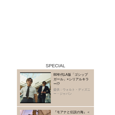
SPECIAL
80年代LA版「ゴシップ
ガール」×シリアルキラ
ー!?
提供：ウォルト・ディズニ
ー・ジャパン
『モアナと伝説の海』＜