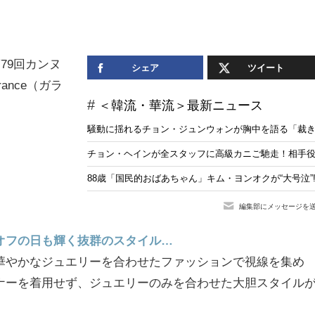
79回カンヌ
シェア
ツイート
nce（ガラ
＜韓流・華流＞最新ニュース
騒動に揺れるチョン・ジュンウォンが胸中を語る「裁
チョン・ヘインが全スタッフに高級カニご馳走！相手役
88歳「国民的おばあちゃん」キム・ヨンオクが“大号泣
編集部にメッセージを
オフの日も輝く抜群のスタイル…
華やかなジュエリーを合わせたファッションで視線を集め
ナーを着用せず、ジュエリーのみを合わせた大胆スタイル