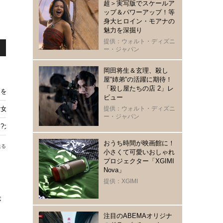
超＞実写版でスケールア
ップ＆パワーアップ！等
身大ヒロイン・モアナの
魅力を深掘り
提供：ウォルト・ディズニ
ー・ジャパン
岡田将生＆玄理、殺し
屋“姉弟“の活躍に期待！
「殺し屋たちの店 2」レ
きを受けるようだった…」
ビュー
女優の“暴露”に心温まる
提供：ウォルト・ディズニ
ー・ジャパン
”!?大女優が背負ってきた「人生の重み」とは？
おうち時間が映画館に！
送る
小さくて可愛いおしゃれ
プロジェクター「XGIMI
Nova」
提供：XGIMI
が
注目のABEMAオリジナ