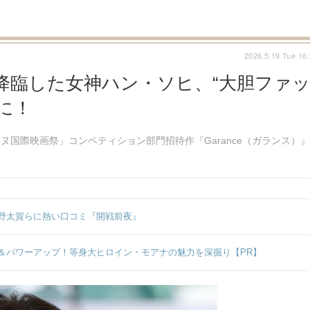
2026.5.19 Tue 16
降臨した女神ハン・ソヒ、“大胆ファ
に！
ヌ国際映画祭」コンペティション部門招待作『Garance（ガランス）』
野太賀らに熱い口コミ『開戦前夜』
＆パワーアップ！等身大ヒロイン・モアナの魅力を深掘り【PR】