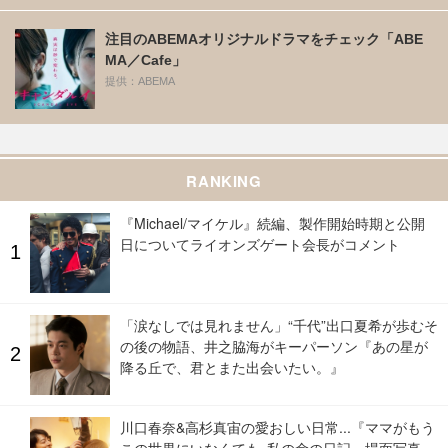
注目のABEMAオリジナルドラマをチェック「ABE
MA／Cafe」
提供：ABEMA
RANKING
『Michael/マイケル』続編、製作開始時期と公開
日についてライオンズゲート会長がコメント
「涙なしでは見れません」“千代”出口夏希が歩むそ
の後の物語、井之脇海がキーパーソン『あの星が
降る丘で、君とまた出会いたい。』
川口春奈&高杉真宙の愛おしい日常...『ママがもう
この世界にいなくても 私の命の日記』場面写真