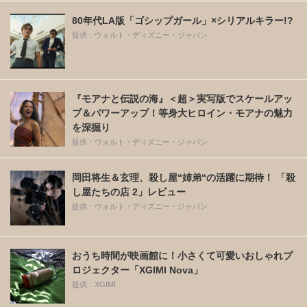
80年代LA版「ゴシップガール」×シリアルキラー!?
提供：ウォルト・ディズニー・ジャパン
『モアナと伝説の海』＜超＞実写版でスケールアッ
プ＆パワーアップ！等身大ヒロイン・モアナの魅力
を深掘り
提供：ウォルト・ディズニー・ジャパン
岡田将生＆玄理、殺し屋“姉弟“の活躍に期待！ 「殺
し屋たちの店 2」レビュー
提供：ウォルト・ディズニー・ジャパン
おうち時間が映画館に！小さくて可愛いおしゃれプ
ロジェクター「XGIMI Nova」
提供：XGIMI