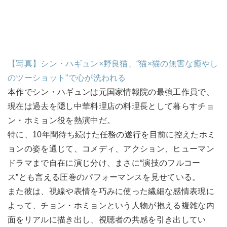
【写真】シン・ハギュン×野良猫、“猫×猫の無害な癒やし
のツーショット”で心が洗われる
本作でシン・ハギュンは元国家情報院の最強工作員で、
現在は過去を隠し中華料理店の料理長として暮らすチョ
ン・ホミョン役を熱演中だ。
特に、10年間待ち続けた任務の遂行を目前に控えたホミ
ョンの姿を通じて、コメディ、アクション、ヒューマン
ドラマまで自在に演じ分け、まさに“演技のフルコー
ス”とも言える圧巻のパフォーマンスを見せている。
また彼は、視線や表情を巧みに使った繊細な感情表現に
よって、チョン・ホミョンという人物が抱える複雑な内
面をリアルに描き出し、視聴者の共感を引き出してい