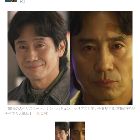
R】
『50％の人生リスタート』シン・ハギュン、シリアスと笑いを支配する“演技の神”が
全 1 枚
今作でも大暴れ！