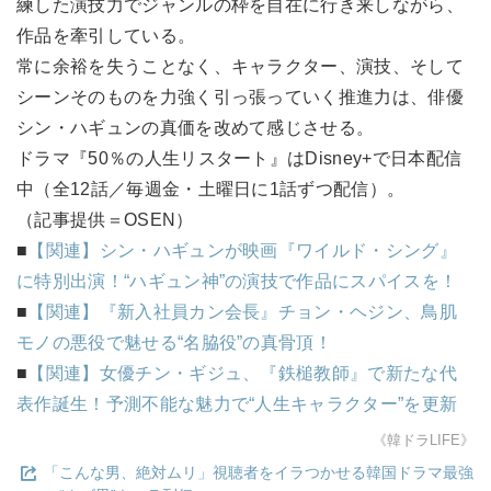
練した演技力でジャンルの枠を自在に行き来しながら、
作品を牽引している。
常に余裕を失うことなく、キャラクター、演技、そして
シーンそのものを力強く引っ張っていく推進力は、俳優
シン・ハギュンの真価を改めて感じさせる。
ドラマ『50％の人生リスタート』はDisney+で日本配信
中（全12話／毎週金・土曜日に1話ずつ配信）。
（記事提供＝OSEN）
■
【関連】シン・ハギュンが映画『ワイルド・シング』
に特別出演！“ハギュン神”の演技で作品にスパイスを！
■
【関連】『新入社員カン会長』チョン・ヘジン、鳥肌
モノの悪役で魅せる“名脇役”の真骨頂！
■
【関連】女優チン・ギジュ、『鉄槌教師』で新たな代
表作誕生！予測不能な魅力で“人生キャラクター”を更新
《韓ドラLIFE》
「こんな男、絶対ムリ」視聴者をイラつかせる韓国ドラマ最強