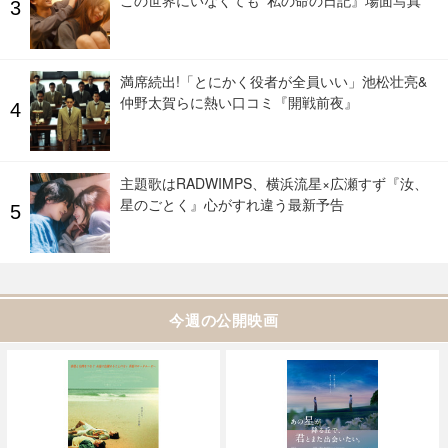
満席続出!「とにかく役者が全員いい」池松壮亮&
仲野太賀らに熱い口コミ『開戦前夜』
主題歌はRADWIMPS、横浜流星×広瀬すず『汝、
星のごとく』心がすれ違う最新予告
今週の公開映画