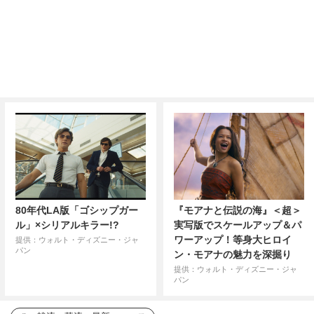
80年代LA版「ゴシップガー
『モアナと伝説の海』＜超＞
ル」×シリアルキラー!?
実写版でスケールアップ＆パ
ワーアップ！等身大ヒロイ
提供：ウォルト・ディズニー・ジャ
パン
ン・モアナの魅力を深掘り
提供：ウォルト・ディズニー・ジャ
パン